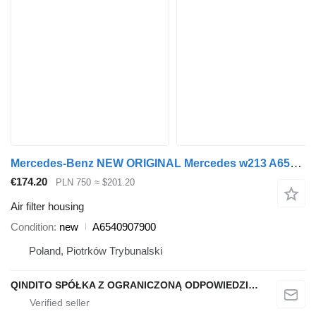
Mercedes-Benz NEW ORIGINAL Mercedes w213 A6540907900 air filter housing for car
€174.20
PLN 750
≈ $201.20
Air filter housing
Condition
new
A6540907900
Poland, Piotrków Trybunalski
QINDITO SPÓŁKA Z OGRANICZONĄ ODPOWIEDZIALNOŚCIĄ