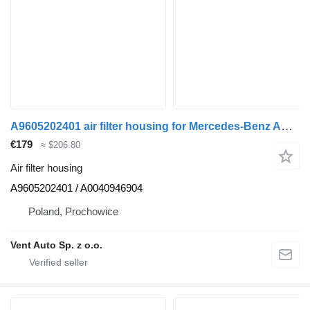
A9605202401 air filter housing for Mercedes-Benz ACTROS MP4 truck
€179
≈ $206.80
Air filter housing
A9605202401 / A0040946904
Poland, Prochowice
Vent Auto Sp. z o.o.