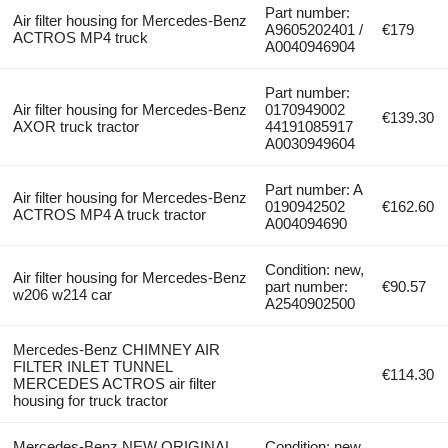
Part number:
Air filter housing for Mercedes-Benz
A9605202401 /
€179
ACTROS MP4 truck
A0040946904
Part number:
Air filter housing for Mercedes-Benz
0170949002
€139.30
AXOR truck tractor
44191085917
A0030949604
Part number: A
Air filter housing for Mercedes-Benz
0190942502
€162.60
ACTROS MP4 A truck tractor
A004094690
Condition: new,
Air filter housing for Mercedes-Benz
part number:
€90.57
w206 w214 car
A2540902500
Mercedes-Benz CHIMNEY AIR
FILTER INLET TUNNEL
€114.30
MERCEDES ACTROS air filter
housing for truck tractor
Mercedes-Benz NEW ORIGINAL
Condition: new,