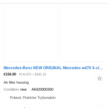
Mercedes-Benz NEW ORIGINAL Mercedes w470 X-class A6420900300 air filter housing for car
€156.80
PLN 675
≈ $181.10
Air filter housing
Condition
new
A6420900300
Poland, Piotrków Trybunalski