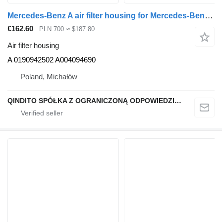
Mercedes-Benz A air filter housing for Mercedes-Benz ACTROS MP4 A truck tractor
€162.60
PLN 700
≈ $187.80
Air filter housing
A 0190942502 A004094690
Poland, Michałów
QINDITO SPÓŁKA Z OGRANICZONĄ ODPOWIEDZIALNOŚCIĄ