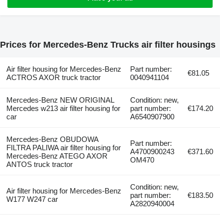
Prices for Mercedes-Benz Trucks air filter housings
Air filter housing for Mercedes-Benz
Part number:
€81.05
ACTROS AXOR truck tractor
0040941104
Mercedes-Benz NEW ORIGINAL
Condition: new,
Mercedes w213 air filter housing for
part number:
€174.20
car
A6540907900
Mercedes-Benz OBUDOWA
Part number:
FILTRA PALIWA air filter housing for
A4700900243
€371.60
Mercedes-Benz ATEGO AXOR
OM470
ANTOS truck tractor
Condition: new,
Air filter housing for Mercedes-Benz
part number:
€183.50
W177 W247 car
A2820940004