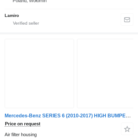
Poland, Wołomin
Lamiro
Mercedes-Benz SERIES 6 (2010-2017) HIGH BUMPER RIGHT PART 9585200353 air filter housing for Scania AXOR MP2 / MP3 (2004-2012) truck
Price on request
Air filter housing