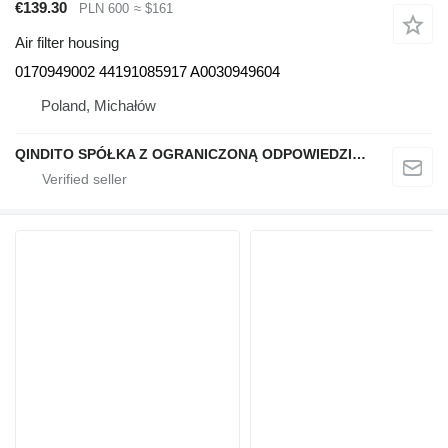
€139.30
PLN 600
≈ $161
Air filter housing
0170949002 44191085917 A0030949604
Poland, Michałów
QINDITO SPÓŁKA Z OGRANICZONĄ ODPOWIEDZIALNOŚCIĄ