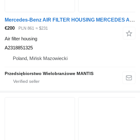
Mercedes-Benz AIR FILTER HOUSING MERCEDES ACTROS MP4 A2318851325 for truck tractor
€200
PLN 861
≈ $231
Air filter housing
A2318851325
Poland, Mińsk Mazowiecki
Przedsiębiorstwo Wielobranżowe MANTIS