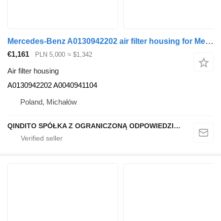
Mercedes-Benz A0130942202 air filter housing for Mercedes-Benz ACTROS 4143 MP truck tractor
€1,161
PLN 5,000
≈ $1,342
Air filter housing
A0130942202 A0040941104
Poland, Michałów
QINDITO SPÓŁKA Z OGRANICZONĄ ODPOWIEDZIALNOŚCIĄ