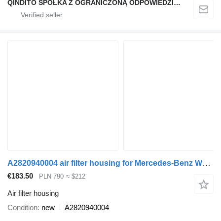
QINDITO SPÓŁKA Z OGRANICZONĄ ODPOWIEDZIALNOŚCIĄ
A2820940004 air filter housing for Mercedes-Benz W177 W247 car
€183.50
PLN 790
≈ $212
Air filter housing
Condition
new
A2820940004