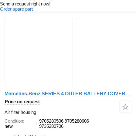
Send a request right now!
Order spare part
Mercedes-Benz SERIES 4 OUTER BATTERY COVER STEP 9705280506 air filter housing for Scania ATEGO MP3 12T (2008-2012) truck
Price on request
Air filter housing
Condition
9705280506 9705280606
new
9735280706