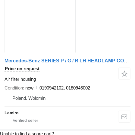
Mercedes-Benz SERIES P / G / R LH HEADLAMP COVER (LOW) 0190942102 air filter housing for Scania ATEGO MP4 12T (2013-) truck
Price on request
Air filter housing
Condition
new
0190942102, 0180946002
Poland, Wołomin
Lamiro
Unable to find a spare part?