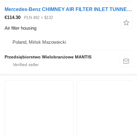
Mercedes-Benz CHIMNEY AIR FILTER INLET TUNNEL MERCEDES ACTROS air filter housing for truck tractor
€114.30
PLN 492
≈ $132
Air filter housing
Poland, Mińsk Mazowiecki
Przedsiębiorstwo Wielobranżowe MANTIS