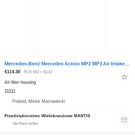
Mercedes-Benz Mercedes Actros MP2 MP3 Air Intake Chimney 11111 air filter housing for truck tractor
€114.30
PLN 492
≈ $132
Air filter housing
11111
Poland, Mińsk Mazowiecki
Przedsiębiorstwo Wielobranżowe MANTIS