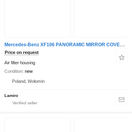
Mercedes-Benz XF106 PANORAMIC MIRROR COVER RH air filter housing for DAF ATEGO MP4 12T (2013-) truck
Price on request
Air filter housing
Condition
new
Poland, Wołomin
Lamiro