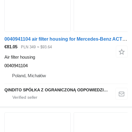
0040941104 air filter housing for Mercedes-Benz ACTROS AXOR truck tractor
€81.05
PLN 349
≈ $93.64
Air filter housing
0040941104
Poland, Michałów
QINDITO SPÓŁKA Z OGRANICZONĄ ODPOWIEDZIALNOŚCIĄ