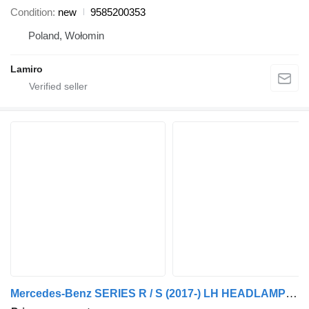
Condition
new
9585200353
Poland, Wołomin
Lamiro
Mercedes-Benz SERIES R / S (2017-) LH HEADLAMP CAP air filter housing for Scania ACTROS MP3 LS (2008-2011) truck tractor