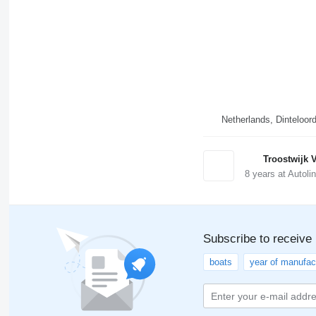
Netherlands, Dinteloor
Troostwijk V
8
years at Autoli
Subscribe to receive
boats
year of manufac