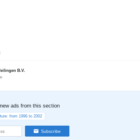
d
eilingen B.V.
ne
 new ads from this section
ture: from 1996 to 2002
Subscribe