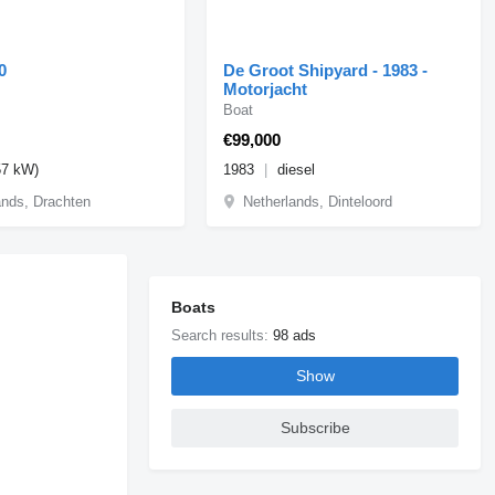
0
De Groot Shipyard - 1983 -
Motorjacht
Boat
€99,000
57 kW)
1983
diesel
ands, Drachten
Netherlands, Dinteloord
Boats
Search results:
98 ads
Show
Subscribe