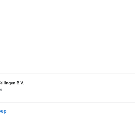
d
eilingen B.V.
ne
oep