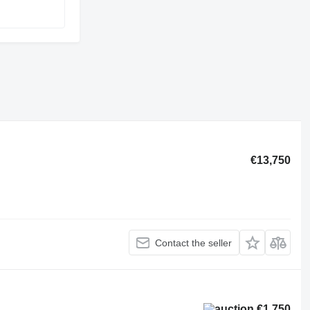
€13,750
Contact the seller
€1,750