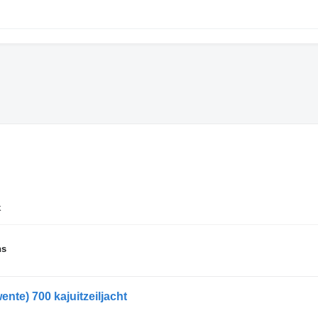
k
ns
nte) 700 kajuitzeiljacht