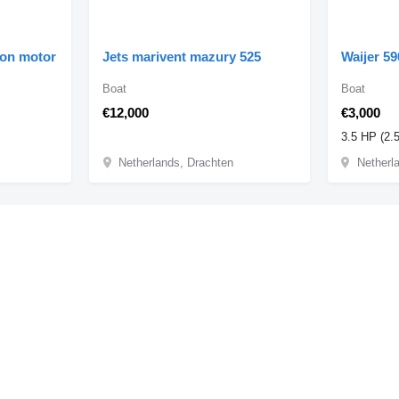
son motor
Jets marivent mazury 525
Waijer 59
Boat
Boat
€12,000
€3,000
3.5 HP (2.
Netherlands, Drachten
Netherl