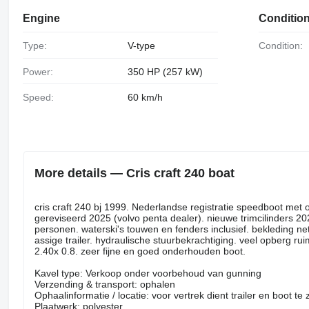
Engine
Conditio
Type:
V-type
Condition:
Power:
350 HP (257 kW)
Speed:
60 km/h
More details — Cris craft 240 boat
cris craft 240 bj 1999. Nederlandse registratie speedboot met o
gereviseerd 2025 (volvo penta dealer). nieuwe trimcilinders 2
personen. waterski's touwen en fenders inclusief. bekleding netj
assige trailer. hydraulische stuurbekrachtiging. veel opberg ru
2.40x 0.8. zeer fijne en goed onderhouden boot.
Kavel type: Verkoop onder voorbehoud van gunning
Verzending & transport: ophalen
Ophaalinformatie / locatie: voor vertrek dient trailer en boot te
Plaatwerk: polyester