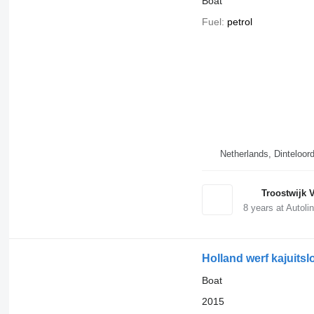
Boat
Fuel
petrol
Netherlands, Dinteloor
Troostwijk V
8
years at Autoli
Holland werf kajuitsl
Boat
2015