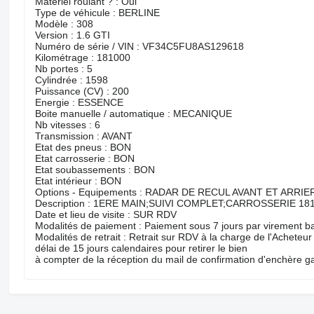
Matériel roulant ? : Oui
Type de véhicule : BERLINE
Modèle : 308
Version : 1.6 GTI
Numéro de série / VIN : VF34C5FU8AS129618
Kilométrage : 181000
Nb portes : 5
Cylindrée : 1598
Puissance (CV) : 200
Energie : ESSENCE
Boite manuelle / automatique : MECANIQUE
Nb vitesses : 6
Transmission : AVANT
Etat des pneus : BON
Etat carrosserie : BON
Etat soubassements : BON
Etat intérieur : BON
Options - Equipements : RADAR DE RECUL AVANT ET ARRI
Description : 1ERE MAIN;SUIVI COMPLET;CARROSSERIE 
Date et lieu de visite : SUR RDV
Modalités de paiement : Paiement sous 7 jours par virement b
Modalités de retrait : Retrait sur RDV à la charge de l'Acheteu
délai de 15 jours calendaires pour retirer le bien
à compter de la réception du mail de confirmation d'enchère 