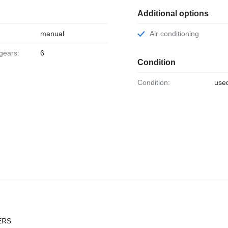
Additional options
manual
Air conditioning
 gears:
6
Condition
Condition:
use
ERS