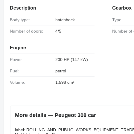
Description
Gearbox
Body type:
hatchback
Type:
Number of doors:
4/5
Number of
Engine
Power:
200 HP (147 kW)
Fuel:
petrol
Volume:
1,598 cm³
More details — Peugeot 308 car
label: ROLLING_AND_PUBLIC_WORKS_EQUIPMENT_TRAD