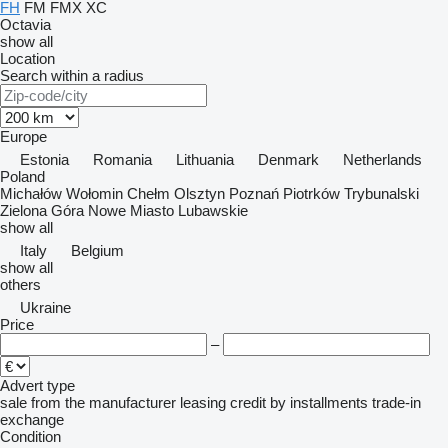
FH
FM
FMX
XC
Octavia
show all
Location
Search within a radius
Europe
Estonia
Romania
Lithuania
Denmark
Netherlands
Poland
Michałów
Wołomin
Chełm
Olsztyn
Poznań
Piotrków Trybunalski
Zielona Góra
Nowe Miasto Lubawskie
show all
Italy
Belgium
show all
others
Ukraine
Price
–
Advert type
sale
from the manufacturer
leasing
credit
by installments
trade-in
exchange
Condition