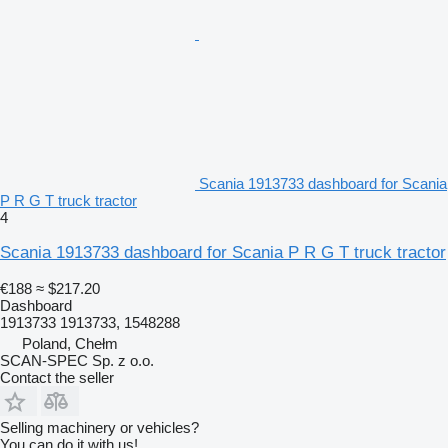
Scania 1913733 dashboard for Scania
P R G T truck tractor
4
Scania 1913733 dashboard for Scania P R G T truck tractor
€188
≈ $217.20
Dashboard
1913733 1913733, 1548288
Poland, Chełm
SCAN-SPEC Sp. z o.o.
Contact the seller
Selling machinery or vehicles?
You can do it with us!