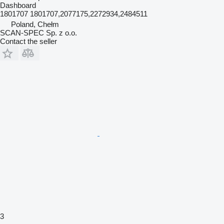
Dashboard
1801707 1801707,2077175,2272934,2484511
Poland, Chełm
SCAN-SPEC Sp. z o.o.
Contact the seller
3