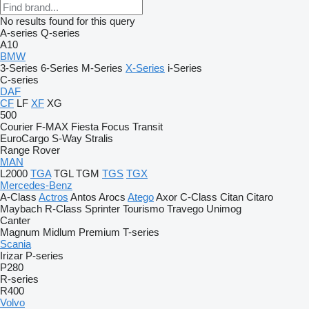
No results found for this query
A-series
Q-series
A10
BMW
3-Series
6-Series
M-Series
X-Series
i-Series
C-series
DAF
CF
LF
XF
XG
500
Courier
F-MAX
Fiesta
Focus
Transit
EuroCargo
S-Way
Stralis
Range Rover
MAN
L2000
TGA
TGL
TGM
TGS
TGX
Mercedes-Benz
A-Class
Actros
Antos
Arocs
Atego
Axor
C-Class
Citan
Citaro
Maybach
R-Class
Sprinter
Tourismo
Travego
Unimog
Canter
Magnum
Midlum
Premium
T-series
Scania
Irizar
P-series
P280
R-series
R400
Volvo