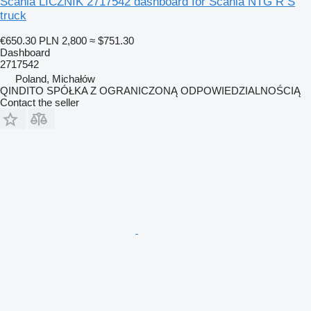
Scania LICZNIK 2717542 dashboard for Scania NTG R S
truck
€650.30
PLN 2,800
≈ $751.30
Dashboard
2717542
Poland, Michałów
QINDITO SPÓŁKA Z OGRANICZONĄ ODPOWIEDZIALNOŚCIĄ
Contact the seller