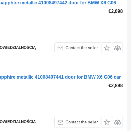
BMW set right side X6 G06 475 black-sapphire metallic 41008497442 door for BMW X6 G06 car
€2,898
POWIEDZIALNOŚCIĄ
Contact the seller
sapphire metallic 41008497441 door for BMW X6 G06 car
€2,898
POWIEDZIALNOŚCIĄ
Contact the seller