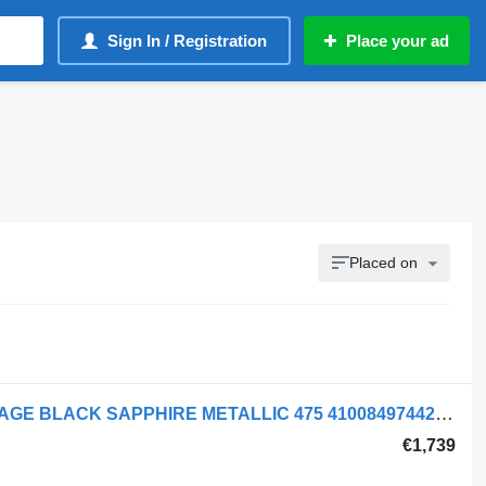
Sign In / Registration
Place your ad
Placed on
BMW RIGHT FRONT X6 G06 M-PACKAGE BLACK SAPPHIRE METALLIC 475 41008497442 door for BMW X6 G06 car
€1,739