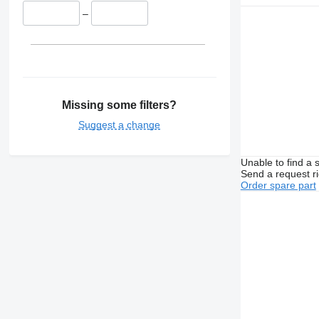
–
Missing some filters?
Suggest a change
Unable to find a 
Send a request r
Order spare part