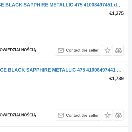
BMW LEFT REAR X6 G06 M-PACKAGE BLACK SAPPHIRE METALLIC 475 41008497451 door for BMW X6 G06 car
€1,275
POWIEDZIALNOŚCIĄ
Contact the seller
BMW LEFT FRONT X6 G06 M-PACKAGE BLACK SAPPHIRE METALLIC 475 41008497441 door for BMW X6 G06 car
€1,739
POWIEDZIALNOŚCIĄ
Contact the seller