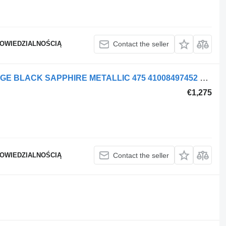
POWIEDZIALNOŚCIĄ
Contact the seller
BMW RIGHT REAR X6 G06 M-PACKAGE BLACK SAPPHIRE METALLIC 475 41008497452 door for BMW X6 G06 car
€1,275
POWIEDZIALNOŚCIĄ
Contact the seller