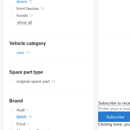
doors
front fascias
hoods
show all
AC compressors
side windows
air conditioning condensers
rear glass windows
air conditioner dryer filters
windshields
Vehicle category
A/C hoses
cars
Spare part type
original spare part
Brand
Subscribe to rece
Audi
Subscribe
BMW
A-series
Ford
Q-series
4-Series
Clicking here, yo