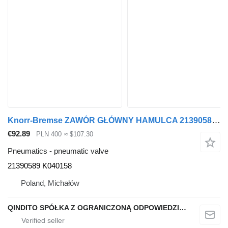
Knorr-Bremse ZAWÓR GŁÓWNY HAMULCA 21390589 K040158 pneumatic valve for Renault MAGNUM DXI truck tractor
€92.89
PLN 400
≈ $107.30
Pneumatics - pneumatic valve
21390589 K040158
Poland, Michałów
QINDITO SPÓŁKA Z OGRANICZONĄ ODPOWIEDZIALNOŚCIĄ