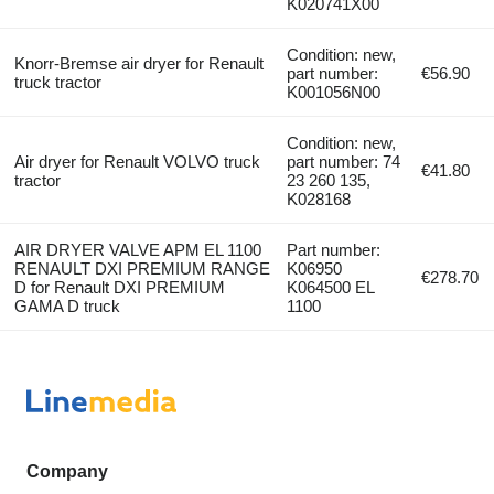
K020741X00
Condition: new,
Knorr-Bremse air dryer for Renault
part number:
€56.90
truck tractor
K001056N00
Condition: new,
Air dryer for Renault VOLVO truck
part number: 74
€41.80
tractor
23 260 135,
K028168
AIR DRYER VALVE APM EL 1100
Part number:
RENAULT DXI PREMIUM RANGE
K06950
€278.70
D for Renault DXI PREMIUM
K064500 EL
GAMA D truck
1100
Company