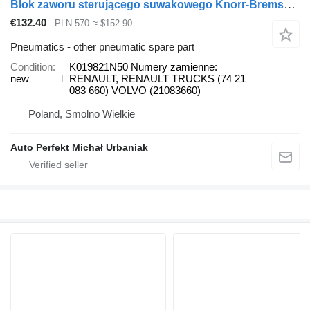
Blok zaworu sterującego suwakowego Knorr-Bremse K019821N50 for Renault Volvo truck tractor
€132.40
PLN 570
≈ $152.90
Pneumatics - other pneumatic spare part
Condition
K019821N50 Numery zamienne:
new
RENAULT, RENAULT TRUCKS (74 21
083 660) VOLVO (21083660)
Poland, Smolno Wielkie
Auto Perfekt Michał Urbaniak