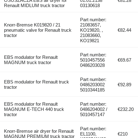
OSUSZACZA EBS air dryer for
01.01.2138
€81.28
Renault MIDLUM truck tractor
03130618
Part number:
Knorr-Bremse K019820 / 21
21083657,
pneumatic valve for Renault truck
KO19820, ,
€82.44
tractor
21083660,
KO19821
Part number:
EBS modulator for Renault
5010457556
€69.67
MAGNUM truck tractor
0486203028
Part number:
EBS modulator for Renault truck
0486203002
€92.89
tractor
5010344185
EBS modulator for Renault
Part number:
MAGNUM E-TECH 440 truck
0486204002 /
€232.20
tractor
5010457147
Part number:
Knorr-Bremse air dryer for Renault
EL1100,
€210
MAGNUM PREMIUM truck tractor