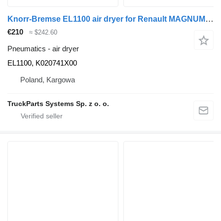
Knorr-Bremse EL1100 air dryer for Renault MAGNUM PREMIUM truck tractor
€210
≈ $242.60
Pneumatics - air dryer
EL1100, K020741X00
Poland, Kargowa
TruckParts Systems Sp. z o. o.