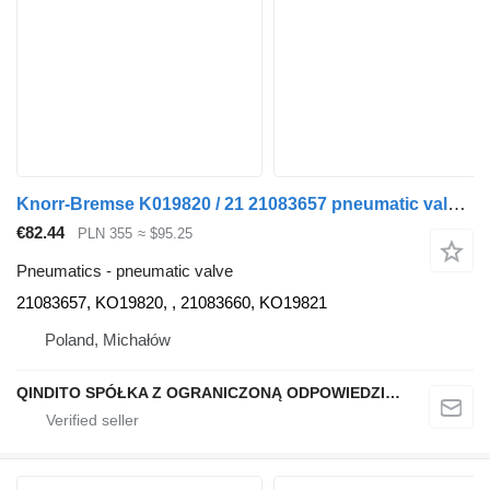
Knorr-Bremse K019820 / 21 21083657 pneumatic valve for Renault truck tractor
€82.44
PLN 355
≈ $95.25
Pneumatics - pneumatic valve
21083657, KO19820, , 21083660, KO19821
Poland, Michałów
QINDITO SPÓŁKA Z OGRANICZONĄ ODPOWIEDZIALNOŚCIĄ