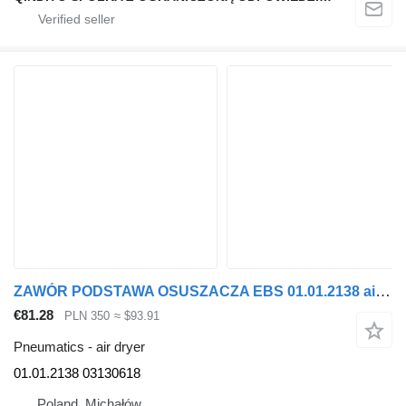
ZAWÓR PODSTAWA OSUSZACZA EBS 01.01.2138 air dryer for Renault MIDLUM truck tractor
€81.28
PLN 350
≈ $93.91
Pneumatics - air dryer
01.01.2138 03130618
Poland, Michałów