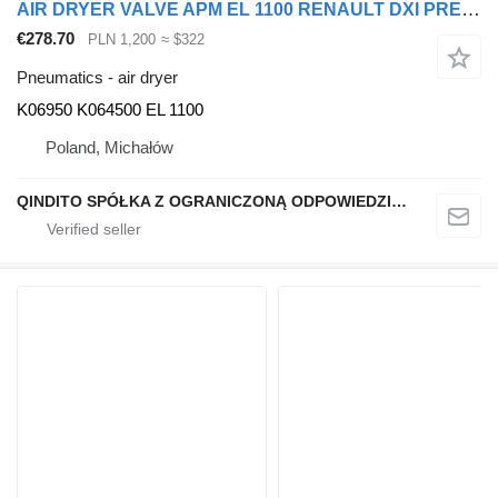
AIR DRYER VALVE APM EL 1100 RENAULT DXI PREMIUM RANGE D K06950 for Renault DXI PREMIUM GAMA D truck
€278.70
PLN 1,200
≈ $322
Pneumatics - air dryer
K06950 K064500 EL 1100
Poland, Michałów
QINDITO SPÓŁKA Z OGRANICZONĄ ODPOWIEDZIALNOŚCIĄ