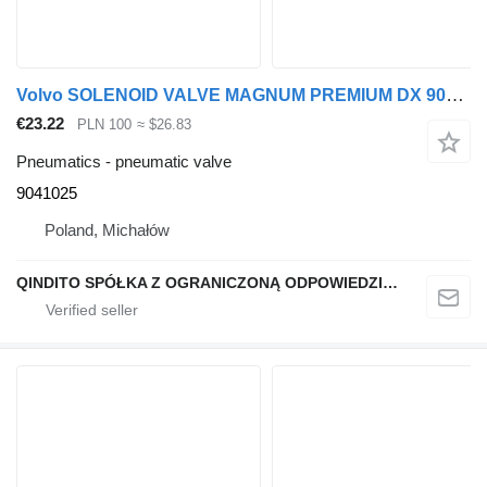
Volvo SOLENOID VALVE MAGNUM PREMIUM DX 9041025 pneumatic valve for Renault MAGNUM PREMIUM DX VOLVO truck tractor
€23.22
PLN 100
≈ $26.83
Pneumatics - pneumatic valve
9041025
Poland, Michałów
QINDITO SPÓŁKA Z OGRANICZONĄ ODPOWIEDZIALNOŚCIĄ