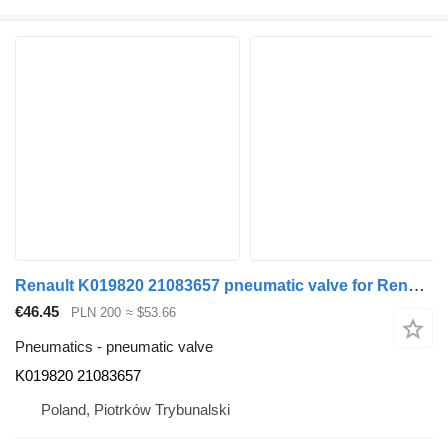
Renault K019820 21083657 pneumatic valve for Renault PREMIUM MAGNUM DXI truck
€46.45
PLN 200
≈ $53.66
Pneumatics - pneumatic valve
K019820 21083657
Poland, Piotrków Trybunalski