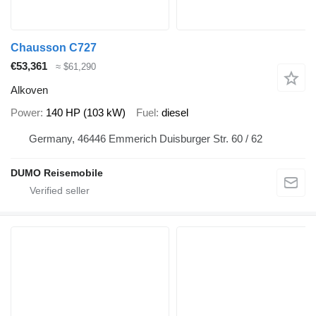
Chausson C727
€53,361
≈ $61,290
Alkoven
Power
140 HP (103 kW)
Fuel
diesel
Germany, 46446 Emmerich Duisburger Str. 60 / 62
DUMO Reisemobile