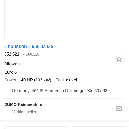
22113 Hamburg
Deutschland
Fuhrpark
Feldstraße 12
23858 Reinfeld (Holstein)
Scheckheftgepflegt
Regensensor
Multifunktionslenkrad
Reifendruckkontrolle
Chausson C656, MJ25
WLAN / Wifi Hotspot
Markise
€52,521
≈ $60,320
Etagenbett
Mittelsitzgruppe
Alkoven
Heckgarage
Separate Dusche
Euro 6
Virtuelle Seitenspiegel
Power
140 HP (103 kW)
Fuel
diesel
SAT-Anlage
Fahrradträger
Germany, 46446 Emmerich Duisburger Str. 60 / 62
Warmwasser
Französisches Bett
Doppelbett im Heck
DUMO Reisemobile
Doppelbett im Frontberereich