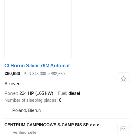
CI Horon Silver 79M Automat
€80,680
PLN 348,000
≈ $92,660
Alkoven
Power
224 HP (165 kW)
Fuel
diesel
Number of sleeping places
6
Poland, Bieruń
CENTRUM CAMPINGOWE S-CAMP BIS SP z o.o.