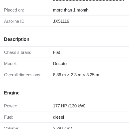
Placed on:
more than 1 month
Autoline ID:
JX51116
Description
Chassis brand:
Fiat
Model:
Ducato
Overall dimensions:
8.86 m × 2.3 m × 3.25 m
Engine
Power:
177 HP (130 kW)
Fuel:
diesel
Volume:
2,287 cm³