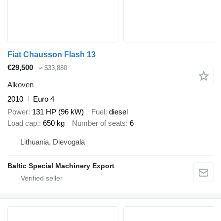
Fiat Chausson Flash 13
€29,500
≈ $33,880
Alkoven
2010
Euro 4
Power
131 HP (96 kW)
Fuel
diesel
Load cap.
650 kg
Number of seats
6
Lithuania, Dievogala
Baltic Special Machinery Export