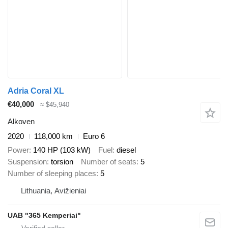
Adria Coral XL
€40,000
≈ $45,940
Alkoven
2020
118,000 km
Euro 6
Power
140 HP (103 kW)
Fuel
diesel
Suspension
torsion
Number of seats
5
Number of sleeping places
5
Lithuania, Avižieniai
UAB "365 Kemperiai"