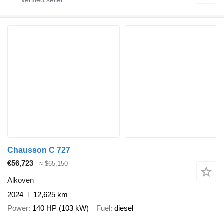
Chausson C 727
€56,723
≈ $65,150
Alkoven
2024
12,625 km
Power
140 HP (103 kW)
Fuel
diesel