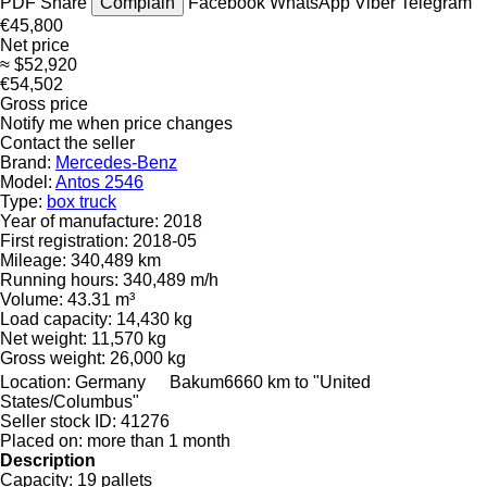
PDF
Share
Complain
Facebook
WhatsApp
Viber
Telegram
€45,800
Net price
≈ $52,920
€54,502
Gross price
Notify me when price changes
Contact the seller
Brand:
Mercedes-Benz
Model:
Antos 2546
Type:
box truck
Year of manufacture:
2018
First registration:
2018-05
Mileage:
340,489 km
Running hours:
340,489 m/h
Volume:
43.31 m³
Load capacity:
14,430 kg
Net weight:
11,570 kg
Gross weight:
26,000 kg
Location:
Germany
Bakum
6660 km to "United
States/Columbus"
Seller stock ID:
41276
Placed on:
more than 1 month
Description
Capacity:
19 pallets