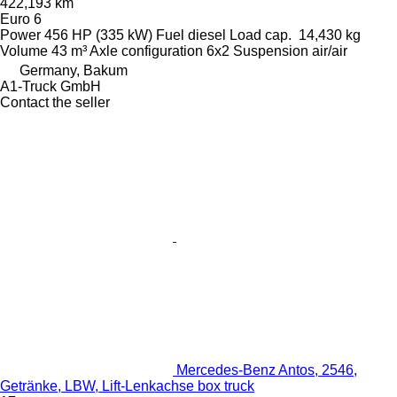
422,193 km
Euro 6
Power
456 HP (335 kW)
Fuel
diesel
Load cap.
14,430 kg
Volume
43 m³
Axle configuration
6x2
Suspension
air/air
Germany, Bakum
A1-Truck GmbH
Contact the seller
Mercedes-Benz Antos, 2546,
Getränke, LBW, Lift-Lenkachse box truck