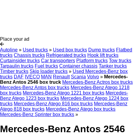
Place your ad
Autoline
»
Used trucks
»
Used box trucks
Dump trucks
Flatbed
trucks
Chassis trucks
Refrigerated trucks
Hook lift trucks
Curtainsider trucks
Car transporters
Platform trucks
Tow trucks
Tarpaulin trucks
Fuel trucks
Container chassis
Tanker trucks
Timber trucks
Skip loader trucks
»
Used Mercedes-Benz box
trucks
DAF
IVECO
MAN
Renault
Scania
Volvo
»
Mercedes-
Benz Antos 2546 box truck
Mercedes-Benz Actros box trucks
Mercedes-Benz Antos box trucks
Mercedes-Benz Atego 1218
box trucks
Mercedes-Benz Atego 1221 box trucks
Mercedes-
Benz Atego 1223 box trucks
Mercedes-Benz Atego 1224 box
trucks
Mercedes-Benz Atego 816 box trucks
Mercedes-Benz
Atego 818 box trucks
Mercedes-Benz Atego box trucks
Mercedes-Benz Sprinter box trucks
»
Mercedes-Benz Antos 2546