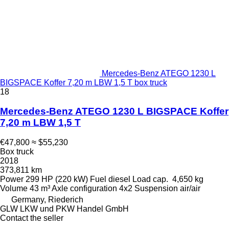
Mercedes-Benz ATEGO 1230 L
BIGSPACE Koffer 7,20 m LBW 1,5 T box truck
18
Mercedes-Benz ATEGO 1230 L BIGSPACE Koffer
7,20 m LBW 1,5 T
€47,800
≈ $55,230
Box truck
2018
373,811 km
Power
299 HP (220 kW)
Fuel
diesel
Load cap.
4,650 kg
Volume
43 m³
Axle configuration
4x2
Suspension
air/air
Germany, Riederich
GLW LKW und PKW Handel GmbH
Contact the seller