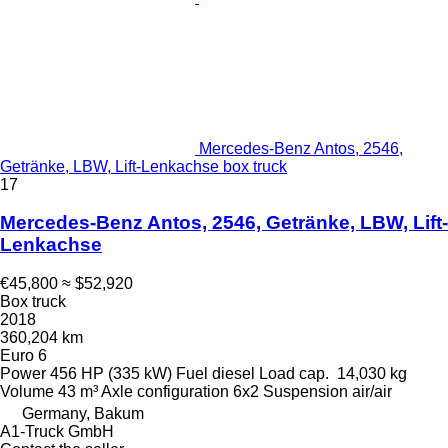
Mercedes-Benz Antos, 2546,
Getränke, LBW, Lift-Lenkachse box truck
17
Mercedes-Benz Antos, 2546, Getränke, LBW, Lift-
Lenkachse
€45,800
≈ $52,920
Box truck
2018
360,204 km
Euro 6
Power
456 HP (335 kW)
Fuel
diesel
Load cap.
14,030 kg
Volume
43 m³
Axle configuration
6x2
Suspension
air/air
Germany, Bakum
A1-Truck GmbH