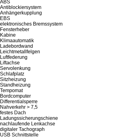
ABS
Antiblockiersystem
Anhängerkupplung
EBS
elektronisches Bremssystem
Fensterheber
Kabine
Klimaautomatik
Ladebordwand
Leichtmetallfelgen
Luftfederung
Liftachse
Servolenkung
Schlafplatz
Sitzheizung
Standheizung
Tempomat
Bordcomputer
Differentialsperre
Nahverkehr > 7,5
festes Dach
Ladungssicherungschiene
nachlaufende Lenkachse
digitaler Tachograph
USB Schnittstelle