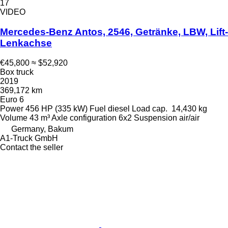
17
VIDEO
Mercedes-Benz Antos, 2546, Getränke, LBW, Lift-
Lenkachse
€45,800
≈ $52,920
Box truck
2019
369,172 km
Euro 6
Power
456 HP (335 kW)
Fuel
diesel
Load cap.
14,430 kg
Volume
43 m³
Axle configuration
6x2
Suspension
air/air
Germany, Bakum
A1-Truck GmbH
Contact the seller