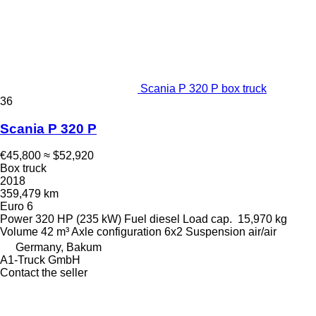
Scania P 320 P box truck
36
Scania P 320 P
€45,800
≈ $52,920
Box truck
2018
359,479 km
Euro 6
Power
320 HP (235 kW)
Fuel
diesel
Load cap.
15,970 kg
Volume
42 m³
Axle configuration
6x2
Suspension
air/air
Germany, Bakum
A1-Truck GmbH
Contact the seller