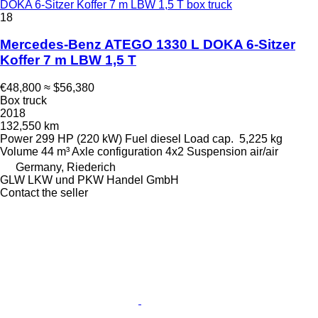
DOKA 6-Sitzer Koffer 7 m LBW 1,5 T box truck
18
Mercedes-Benz ATEGO 1330 L DOKA 6-Sitzer
Koffer 7 m LBW 1,5 T
€48,800
≈ $56,380
Box truck
2018
132,550 km
Power
299 HP (220 kW)
Fuel
diesel
Load cap.
5,225 kg
Volume
44 m³
Axle configuration
4x2
Suspension
air/air
Germany, Riederich
GLW LKW und PKW Handel GmbH
Contact the seller