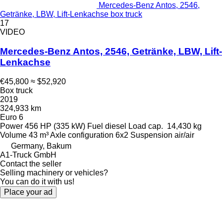
Mercedes-Benz Antos, 2546,
Getränke, LBW, Lift-Lenkachse box truck
17
VIDEO
Mercedes-Benz Antos, 2546, Getränke, LBW, Lift-
Lenkachse
€45,800
≈ $52,920
Box truck
2019
324,933 km
Euro 6
Power
456 HP (335 kW)
Fuel
diesel
Load cap.
14,430 kg
Volume
43 m³
Axle configuration
6x2
Suspension
air/air
Germany, Bakum
A1-Truck GmbH
Contact the seller
Selling machinery or vehicles?
You can do it with us!
Place your ad