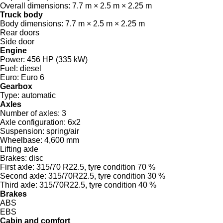
Overall dimensions:
7.7 m × 2.5 m × 2.25 m
Truck body
Body dimensions:
7.7 m × 2.5 m × 2.25 m
Rear doors
Side door
Engine
Power:
456 HP (335 kW)
Fuel:
diesel
Euro:
Euro 6
Gearbox
Type:
automatic
Axles
Number of axles:
3
Axle configuration:
6x2
Suspension:
spring/air
Wheelbase:
4,600 mm
Lifting axle
Brakes:
disc
First axle:
315/70 R22.5, tyre condition 70 %
Second axle:
315/70R22.5, tyre condition 30 %
Third axle:
315/70R22.5, tyre condition 40 %
Brakes
ABS
EBS
Cabin and comfort