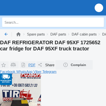
Spare parts
DAF parts
DAF cabin parts
DA
DAF REFRIGERATOR DAF 95XF 1725652
car fridge for DAF 95XF truck tractor
PDF
Share
Complain
Facebook
WhatsApp
Viber
Telegram