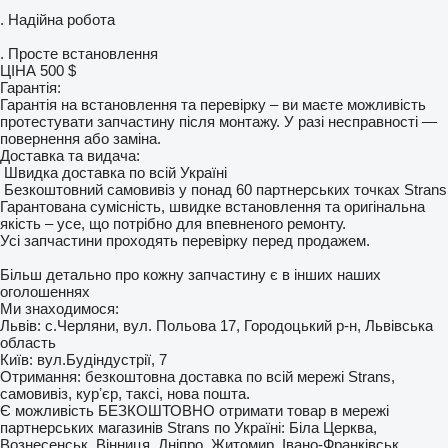
. Надійна робота
. Просте встановлення
ЦІНА 500 $
Гарантія:
Гарантія на встановлення та перевірку – ви маєте можливість
протестувати запчастину після монтажу. У разі несправності —
повернення або заміна.
Доставка та видача:
Швидка доставка по всій Україні
Безкоштовний самовивіз у понад 60 партнерських точках Strans
Гарантована сумісність, швидке встановлення та оригінальна
якість – усе, що потрібно для впевненого ремонту.
Усі запчастини проходять перевірку перед продажем.
Більш детально про кожну запчастину є в інших наших
оголошеннях
Ми знаходимося:
Львів: с.Черляни, вул. Польова 17, Городоцький р-н, Львівська
область
Київ: вул.Будіндустрії, 7
Отримання: безкоштовна доставка по всій мережі Strans,
самовивіз, курʼєр, таксі, нова пошта.
Є можливість БЕЗКОШТОВНО отримати товар в мережі
партнерських магазинів Strans по Україні: Біла Церква,
Вознесенськ, Вінниця, Дніпро, Житомир, Івано-Франківськ,