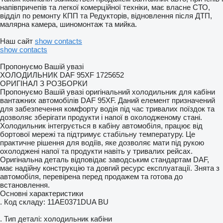
напівпричепів та легкої комерційної техніки, має власне СТО,
відділ по ремонту КПП та Редукторів, відновлення після ДТП,
малярна камера, шиномонтаж та мийка.
Наш сайт
show contacts
show contacts
Пропонуємо Вашій увазі
ХОЛОДИЛЬНИК DAF 95XF 1725652
ОРИГІНАЛ З РОЗБОРКИ
Пропонуємо Вашій увазі оригінальний холодильник для кабіни
вантажних автомобілів DAF 95XF. Даний елемент призначений
для забезпечення комфорту водія під час тривалих поїздок та
дозволяє зберігати продукти і напої в охолодженому стані.
Холодильник інтегрується в кабіну автомобіля, працює від
бортової мережі та підтримує стабільну температуру. Це
практичне рішення для водіїв, яке дозволяє мати під рукою
охолоджені напої та продукти навіть у тривалих рейсах.
Оригінальна деталь відповідає заводським стандартам DAF,
має надійну конструкцію та довгий ресурс експлуатації. Знята з
автомобіля, перевірена перед продажем та готова до
встановлення.
Основні характеристики
. Код складу: 11AE0371DUA BU
. Тип деталі: холодильник кабіни