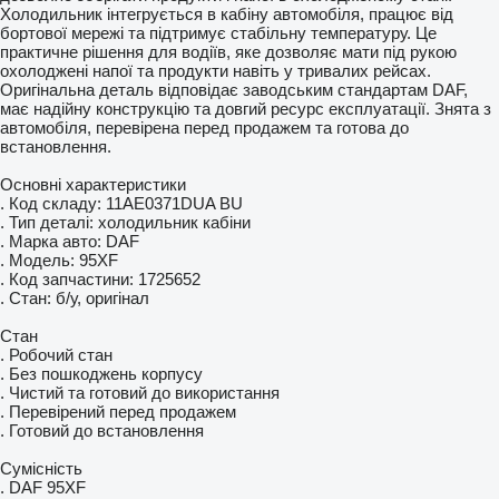
Холодильник інтегрується в кабіну автомобіля, працює від
бортової мережі та підтримує стабільну температуру. Це
практичне рішення для водіїв, яке дозволяє мати під рукою
охолоджені напої та продукти навіть у тривалих рейсах.
Оригінальна деталь відповідає заводським стандартам DAF,
має надійну конструкцію та довгий ресурс експлуатації. Знята з
автомобіля, перевірена перед продажем та готова до
встановлення.
Основні характеристики
. Код складу: 11AE0371DUA BU
. Тип деталі: холодильник кабіни
. Марка авто: DAF
. Модель: 95XF
. Код запчастини: 1725652
. Стан: б/у, оригінал
Стан
. Робочий стан
. Без пошкоджень корпусу
. Чистий та готовий до використання
. Перевірений перед продажем
. Готовий до встановлення
Сумісність
. DAF 95XF