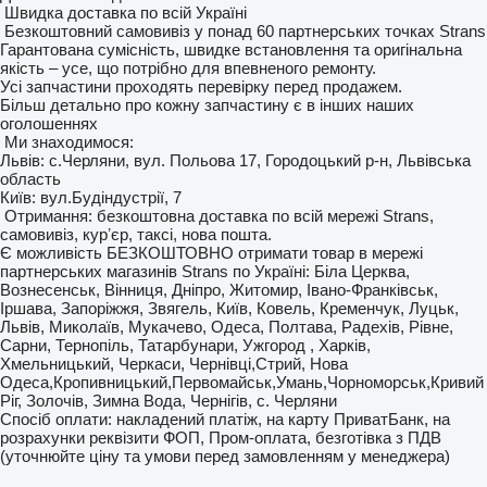
Швидка доставка по всій Україні
Безкоштовний самовивіз у понад 60 партнерських точках Strans
Гарантована сумісність, швидке встановлення та оригінальна
якість – усе, що потрібно для впевненого ремонту.
Усі запчастини проходять перевірку перед продажем.
Більш детально про кожну запчастину є в інших наших
оголошеннях
Ми знаходимося:
Львів: с.Черляни, вул. Польова 17, Городоцький р-н, Львівська
область
Київ: вул.Будіндустрії, 7
Отримання: безкоштовна доставка по всій мережі Strans,
самовивіз, курʼєр, таксі, нова пошта.
Є можливість БЕЗКОШТОВНО отримати товар в мережі
партнерських магазинів Strans по Україні: Біла Церква,
Вознесенськ, Вінниця, Дніпро, Житомир, Івано-Франківськ,
Іршава, Запоріжжя, Звягель, Київ, Ковель, Кременчук, Луцьк,
Львів, Миколаїв, Мукачево, Одеса, Полтава, Радехів, Рівне,
Сарни, Тернопіль, Татарбунари, Ужгород , Харків,
Хмельницький, Черкаси, Чернівці,Стрий, Нова
Одеса,Кропивницький,Первомайськ,Умань,Чорноморськ,Кривий
Ріг, Золочів, Зимна Вода, Чернігів, с. Черляни
Спосіб оплати: накладений платіж, на карту ПриватБанк, на
розрахунки реквізити ФОП, Пром-оплата, безготівка з ПДВ
(уточнюйте ціну та умови перед замовленням у менеджера)