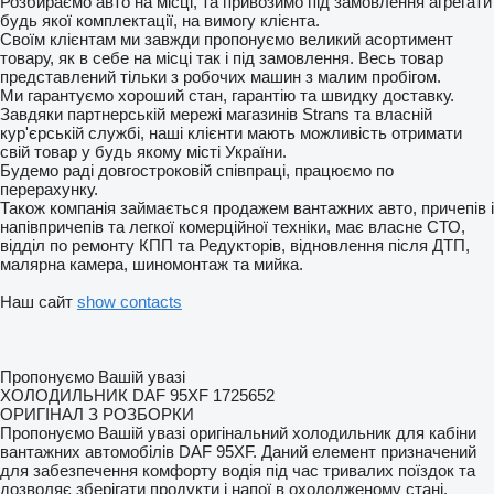
Розбираємо авто на місці, та привозимо під замовлення агрегати
будь якої комплектації, на вимогу клієнта.
Своїм клієнтам ми завжди пропонуємо великий асортимент
товару, як в себе на місці так і під замовлення. Весь товар
представлений тільки з робочих машин з малим пробігом.
Ми гарантуємо хороший стан, гарантію та швидку доставку.
Завдяки партнерській мережі магазинів Strans та власній
кур'єрській службі, наші клієнти мають можливість отримати
свій товар у будь якому місті України.
Будемо раді довгостроковій співпраці, працюємо по
перерахунку.
Також компанія займається продажем вантажних авто, причепів і
напівпричепів та легкої комерційної техніки, має власне СТО,
відділ по ремонту КПП та Редукторів, відновлення після ДТП,
малярна камера, шиномонтаж та мийка.
Наш сайт
show contacts
Пропонуємо Вашій увазі
ХОЛОДИЛЬНИК DAF 95XF 1725652
ОРИГІНАЛ З РОЗБОРКИ
Пропонуємо Вашій увазі оригінальний холодильник для кабіни
вантажних автомобілів DAF 95XF. Даний елемент призначений
для забезпечення комфорту водія під час тривалих поїздок та
дозволяє зберігати продукти і напої в охолодженому стані.