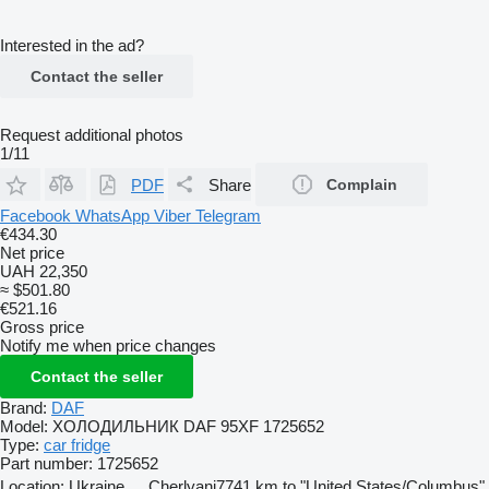
Interested in the ad?
Contact the seller
Request additional photos
1/11
PDF
Share
Complain
Facebook
WhatsApp
Viber
Telegram
€434.30
Net price
UAH 22,350
≈ $501.80
€521.16
Gross price
Notify me when price changes
Contact the seller
Brand:
DAF
Model:
ХОЛОДИЛЬНИК DAF 95XF 1725652
Type:
car fridge
Part number:
1725652
Location:
Ukraine
Cherlyani
7741 km to "United States/Columbus"