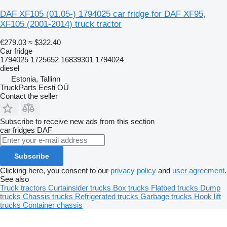
DAF XF105 (01.05-) 1794025 car fridge for DAF XF95,
XF105 (2001-2014) truck tractor
€279.03
≈ $322.40
Car fridge
1794025 1725652 16839301 1794024
diesel
Estonia, Tallinn
TruckParts Eesti OÜ
Contact the seller
Subscribe to receive new ads from this section
car fridges
DAF
Subscribe
Clicking here, you consent to our
privacy policy
and
user agreement
.
See also
Truck tractors
Curtainsider trucks
Box trucks
Flatbed trucks
Dump
trucks
Chassis trucks
Refrigerated trucks
Garbage trucks
Hook lift
trucks
Container chassis