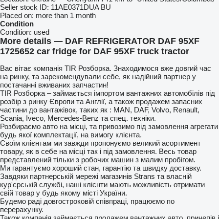
Seller stock ID:
11AE0371DUA BU
Placed on:
more than 1 month
Condition
Condition:
used
More details — DAF REFRIGERATOR DAF 95XF
1725652 car fridge for DAF 95XF truck tractor
Вас вітає компанія TIR Розборка. Знаходимося вже довгий час
на ринку, та зарекомендували себе, як надійний партнер у
постачанні вживаних запчастин!
TIR Розборка – займається імпортом вантажних автомобілів під
розбір з ринку Європи та Англії, а також продажем запасних
частини до вантажівок, таких як : MAN, DAF, Volvo, Renault,
Scania, Iveco, Mercedes-Benz та спец. техніки.
Розбираємо авто на місці, та привозимо під замовлення агрегати
будь якої комплектації, на вимогу клієнта.
Своїм клієнтам ми завжди пропонуємо великий асортимент
товару, як в себе на місці так і під замовлення. Весь товар
представлений тільки з робочих машин з малим пробігом.
Ми гарантуємо хороший стан, гарантію та швидку доставку.
Завдяки партнерській мережі магазинів Strans та власній
кур'єрській службі, наші клієнти мають можливість отримати
свій товар у будь якому місті України.
Будемо раді довгостроковій співпраці, працюємо по
перерахунку.
Також компанія займається продажем вантажних авто, причепів і