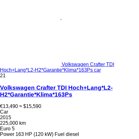
Volkswagen Crafter TDI
Hoch+Lang*L2-H2*Garantie*Klima*163Ps car
21
Volkswagen Crafter TDI Hoch+Lang*L2-
H2*Garantie*Klima*163Ps
€13,490
≈ $15,590
Car
2015
225,000 km
Euro 5
Power
163 HP (120 kW)
Fuel
diesel