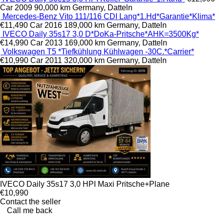
Car
2009
90,000 km
Germany, Datteln
Mercedes-Benz Vito 111/116 CDI Lang*1.Hd*Garantie*Klima*
€11,490
Car
2016
189,000 km
Germany, Datteln
IVECO Daily 35s17 3,0 D*DoKa-Pritsche*AHK=3500Kg*
€14,990
Car
2013
169,000 km
Germany, Datteln
Volkswagen T5 *Tiefkühlung Kühlwagen -30C.*Carrier*
€10,990
Car
2011
320,000 km
Germany, Datteln
IVECO Daily 35s17 3,0 HPI Maxi Pritsche+Plane
€10,990
Contact the seller
Call me back