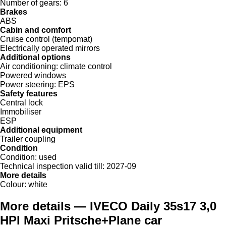
Number of gears:
6
Brakes
ABS
Cabin and comfort
Cruise control (tempomat)
Electrically operated mirrors
Additional options
Air conditioning:
climate control
Powered windows
Power steering:
EPS
Safety features
Central lock
Immobiliser
ESP
Additional equipment
Trailer coupling
Condition
Condition:
used
Technical inspection valid till:
2027-09
More details
Colour:
white
More details — IVECO Daily 35s17 3,0
HPI Maxi Pritsche+Plane car