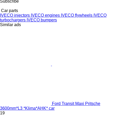
Subscribe
Car parts
IVECO injectors
IVECO engines
IVECO flywheels
IVECO
turbochargers
IVECO bumpers
Similar ads
Ford Transit Maxi Pritsche
3600mm*L3 *Klima*AHK* car
19