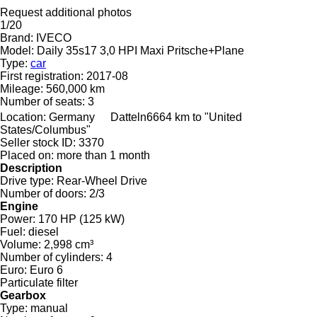
Request additional photos
1/20
Brand:
IVECO
Model:
Daily 35s17 3,0 HPI Maxi Pritsche+Plane
Type:
car
First registration:
2017-08
Mileage:
560,000 km
Number of seats:
3
Location:
Germany
Datteln
6664 km to "United
States/Columbus"
Seller stock ID:
3370
Placed on:
more than 1 month
Description
Drive type:
Rear-Wheel Drive
Number of doors:
2/3
Engine
Power:
170 HP (125 kW)
Fuel:
diesel
Volume:
2,998 cm³
Number of cylinders:
4
Euro:
Euro 6
Particulate filter
Gearbox
Type:
manual