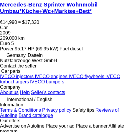
Mercedes-Benz Sprinter Wohnmobil
Umbau*Küche+Wc+Markise+Bett*
€14,990
≈ $17,320
Car
2009
209,000 km
Euro 5
Power
95.17 HP (69.95 kW)
Fuel
diesel
Germany, Datteln
Nutzfahrzeuge West GmbH
Contact the seller
Car parts
IVECO injectors
IVECO engines
IVECO flywheels
IVECO
turbochargers
IVECO bumpers
Company
About us
Help
Seller's contacts
International / English
Information
Terms & Conditions
Privacy policy
Safety tips
Reviews of
Autoline
Brand catalogue
Our offers
Advertise on Autoline
Place your ad
Place a banner
Affiliate
program