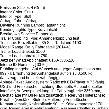
Emission Sticker: 4 (Grün)
Interior Color: Grau
Interior Type: Stoff
Airbag: Fahrer-Airbag
Daytime Running Lamps: Tagfahrlicht
Bending Lights Type: Kurvenlicht
Breakdown Service: Pannenkit
Trailer Coupling Type: Anhängerkupplung fest
Trim Line: Einzelkabine 35 S ... Radstand 4100
Model Range: Daily Fahrgestell (2014->)
Trailer Load Braked: 3500
Trailer Load Unbraked: 750
Jetzt per WhatsApp chatten: 0163-3506220
Interne ID-Nummer: [ 3370 ]
Frühlingsangebot: Auf Wunsch und gegen Aufpreis von nur
999,- € Erhöhung der Anhängelast auf bis zu 3.500 kg
(fahrzeug- und herstellerabhängig)
Ablage-Paket, Audiosystem: Radio mit CD-Player MP3-fähig,
USB und Freisprecheinrichtung Bluetooth, Aufbauhersteller-
Interface, Außenspiegel lang, für Fahrzeugbreite 2350 mm,
Dachablage mit DIN-Fach zusätzlich, Federung Hinterachse:
Parabel (verstärkt, Stufe 2), Halterung Feuerlöscher,
Klimaautomatik, Kraftstofftank: 90 Ltr., Kältekompressor 170
ccm, Reserverad in Fahrbereifung, Reserveradhalter zwischen