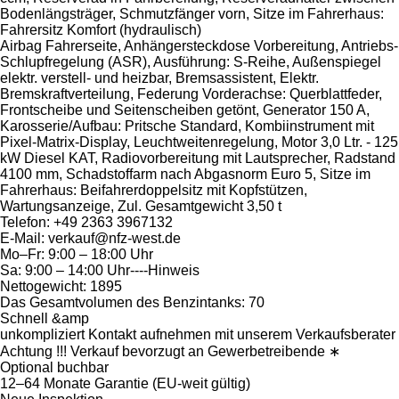
Bodenlängsträger, Schmutzfänger vorn, Sitze im Fahrerhaus:
Fahrersitz Komfort (hydraulisch)
Airbag Fahrerseite, Anhängersteckdose Vorbereitung, Antriebs-
Schlupfregelung (ASR), Ausführung: S-Reihe, Außenspiegel
elektr. verstell- und heizbar, Bremsassistent, Elektr.
Bremskraftverteilung, Federung Vorderachse: Querblattfeder,
Frontscheibe und Seitenscheiben getönt, Generator 150 A,
Karosserie/Aufbau: Pritsche Standard, Kombiinstrument mit
Pixel-Matrix-Display, Leuchtweitenregelung, Motor 3,0 Ltr. - 125
kW Diesel KAT, Radiovorbereitung mit Lautsprecher, Radstand
4100 mm, Schadstoffarm nach Abgasnorm Euro 5, Sitze im
Fahrerhaus: Beifahrerdoppelsitz mit Kopfstützen,
Wartungsanzeige, Zul. Gesamtgewicht 3,50 t
Telefon: +49 2363 3967132
E-Mail: verkauf@nfz-west.de
Mo–Fr: 9:00 – 18:00 Uhr
Sa: 9:00 – 14:00 Uhr----Hinweis
Nettogewicht: 1895
Das Gesamtvolumen des Benzintanks: 70
Schnell &amp
unkompliziert Kontakt aufnehmen mit unserem Verkaufsberater
Achtung !!! Verkauf bevorzugt an Gewerbetreibende ∗
Optional buchbar
12–64 Monate Garantie (EU-weit gültig)