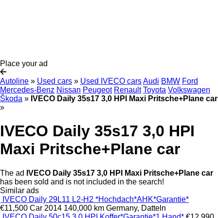
Place your ad
Autoline
»
Used cars
»
Used IVECO cars
Audi
BMW
Ford
Mercedes-Benz
Nissan
Peugeot
Renault
Toyota
Volkswagen
Škoda
»
IVECO Daily 35s17 3,0 HPI Maxi Pritsche+Plane car
»
IVECO Daily 35s17 3,0 HPI
Maxi Pritsche+Plane car
The ad
IVECO Daily 35s17 3,0 HPI Maxi Pritsche+Plane car
has been sold and is not included in the search!
Similar ads
IVECO Daily 29L11 L2-H2 *Hochdach*AHK*Garantie*
€11,500
Car
2014
140,000 km
Germany, Datteln
IVECO Daily 50c15 3,0 HPI Koffer*Garantie*1.Hand*
€12,990