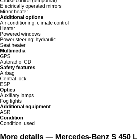
Cruise control (tempomat)
Electrically operated mirrors
Mirror heater
Additional options
Air conditioning:
climate control
Heater
Powered windows
Power steering:
hydraulic
Seat heater
Multimedia
GPS
Autoradio:
CD
Safety features
Airbag
Central lock
ESP
Optics
Auxiliary lamps
Fog lights
Additional equipment
ASR
Condition
Condition:
used
More details — Mercedes-Benz S 450 L