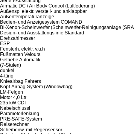
Serien-Ausstattung
Airmatic DC / Air Body Control (Luftfederung)
Außensp. elektr. verstell- und anklappbar
Außentemperaturanzeige
Bedien- und Anzeigesystem COMAND
Bi-Xenon-Scheinwerfer (Scheinwerfer-Reinigungsanlage (SRA
Design- und Ausstattungslinie Standard
Drehzahlmesser
ESP
Fensterh. elektr. v.u.h
Fußmatten Velours
Getriebe Automatik
(7-Stufen)
dunkel
4-türig
Knieairbag Fahrers
Kopf-Airbag-System (Windowbag)
LM-Felgen
Motor 4,0 Ltr
235 kW CDI
Nebelschlussl
Parameterlenkung
PRE-SAFE-System
Reiserechner
Scheibenw. mit Regensensor