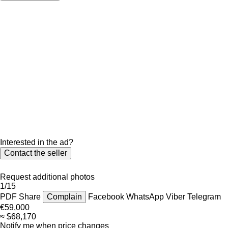
Interested in the ad?
Contact the seller
Request additional photos
1/15
PDF
Share
Complain
Facebook
WhatsApp
Viber
Telegram
€59,000
≈ $68,170
Notify me when price changes