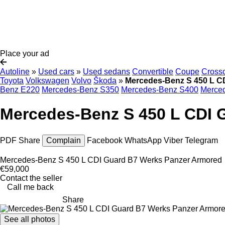
Place your ad
Autoline
»
Used cars
»
Used sedans
Convertible
Coupe
Cross
Toyota
Volkswagen
Volvo
Škoda
»
Mercedes-Benz S 450 L C
Benz E220
Mercedes-Benz S350
Mercedes-Benz S400
Merce
Mercedes-Benz S 450 L CDI 
PDF
Share
Complain
Facebook
WhatsApp
Viber
Telegram
Mercedes-Benz S 450 L CDI Guard B7 Werks Panzer Armored
€59,000
Contact the seller
Call me back
Share
See all photos