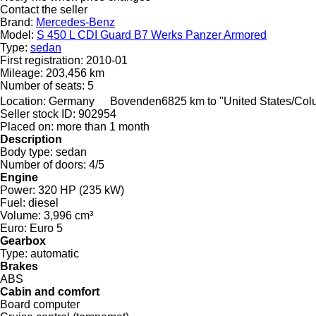
Contact the seller
Brand:
Mercedes-Benz
Model:
S 450 L CDI Guard B7 Werks Panzer Armored
Type:
sedan
First registration:
2010-01
Mileage:
203,456 km
Number of seats:
5
Location:
Germany
Bovenden
6825 km to "United States/Co
Seller stock ID:
902954
Placed on:
more than 1 month
Description
Body type:
sedan
Number of doors:
4/5
Engine
Power:
320 HP (235 kW)
Fuel:
diesel
Volume:
3,996 cm³
Euro:
Euro 5
Gearbox
Type:
automatic
Brakes
ABS
Cabin and comfort
Board computer