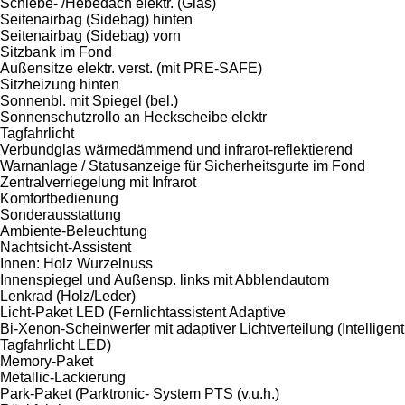
Schiebe- /Hebedach elektr. (Glas)
Seitenairbag (Sidebag) hinten
Seitenairbag (Sidebag) vorn
Sitzbank im Fond
Außensitze elektr. verst. (mit PRE-SAFE)
Sitzheizung hinten
Sonnenbl. mit Spiegel (bel.)
Sonnenschutzrollo an Heckscheibe elektr
Tagfahrlicht
Verbundglas wärmedämmend und infrarot-reflektierend
Warnanlage / Statusanzeige für Sicherheitsgurte im Fond
Zentralverriegelung mit Infrarot
Komfortbedienung
Sonderausstattung
Ambiente-Beleuchtung
Nachtsicht-Assistent
Innen: Holz Wurzelnuss
Innenspiegel und Außensp. links mit Abblendautom
Lenkrad (Holz/Leder)
Licht-Paket LED (Fernlichtassistent Adaptive
Bi-Xenon-Scheinwerfer mit adaptiver Lichtverteilung (Intelligen
Tagfahrlicht LED)
Memory-Paket
Metallic-Lackierung
Park-Paket (Parktronic- System PTS (v.u.h.)