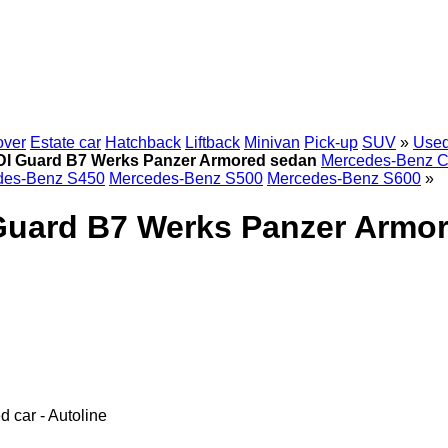
over
Estate car
Hatchback
Liftback
Minivan
Pick-up
SUV
»
Used
DI Guard B7 Werks Panzer Armored sedan
Mercedes-Benz 
des-Benz S450
Mercedes-Benz S500
Mercedes-Benz S600
»
Guard B7 Werks Panzer Armor