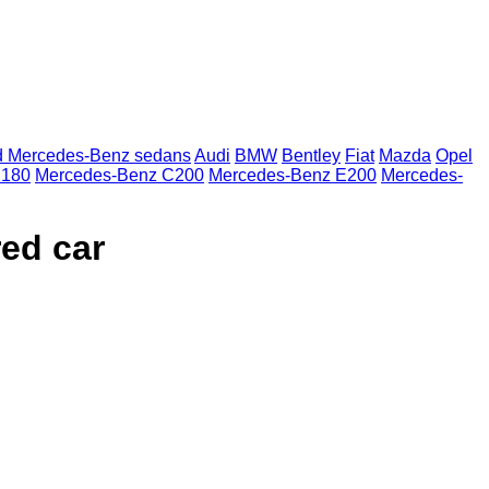
 Mercedes-Benz sedans
Audi
BMW
Bentley
Fiat
Mazda
Opel
C180
Mercedes-Benz C200
Mercedes-Benz E200
Mercedes-
ed car