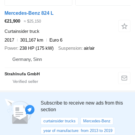
Mercedes-Benz 824 L
€21,900
≈ $25,150
Curtainsider truck
2017
301,167 km
Euro 6
Power
238 HP (175 kW)
Suspension
air/air
Germany, Sinn
Strahlnufa GmbH
Subscribe to receive new ads from this
section
curtainsider trucks
Mercedes-Benz
year of manufacture: from 2013 to 2019