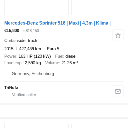
Mercedes-Benz Sprinter 516 | Maxi | 4,3m | Klima |
€15,800
≈ $18,150
Curtainsider truck
2015
427,489 km
Euro 5
Power
163 HP (120 kW)
Fuel
diesel
Load cap.
2,590 kg
Volume
21.26 m³
Germany, Eschenburg
TriNufa