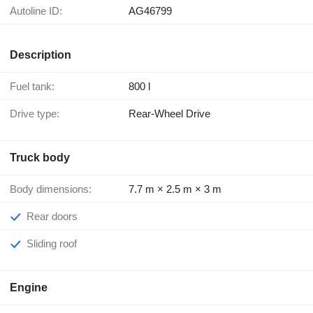
Autoline ID:
AG46799
Description
Fuel tank:
800 l
Drive type:
Rear-Wheel Drive
Truck body
Body dimensions:
7.7 m × 2.5 m × 3 m
Rear doors
Sliding roof
Engine