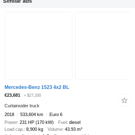
Similar ads
Mercedes-Benz 1523 4x2 BL
€23,681
≈ $27,200
Curtainsider truck
2018
533,604 km
Euro 6
Power
231 HP (170 kW)
Fuel
diesel
Load cap.
8,900 kg
Volume
43.93 m³