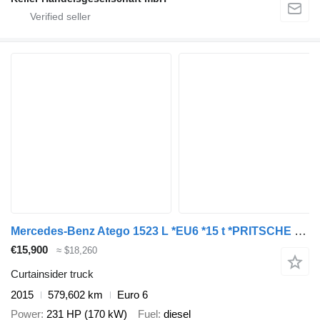
Mercedes-Benz Atego 1523 L *EU6 *15 t *PRITSCHE GARDINE *KLIMA
€15,900
≈ $18,260
Curtainsider truck
2015
579,602 km
Euro 6
Power
231 HP (170 kW)
Fuel
diesel