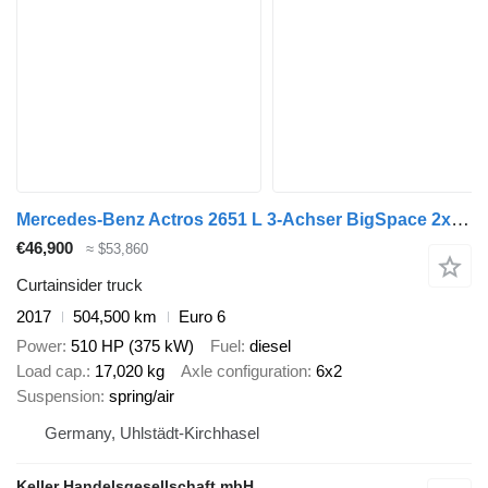
Mercedes-Benz Actros 2651 L 3-Achser BigSpace 2x vorhanden
€46,900
≈ $53,860
Curtainsider truck
2017
504,500 km
Euro 6
Power
510 HP (375 kW)
Fuel
diesel
Load cap.
17,020 kg
Axle configuration
6x2
Suspension
spring/air
Germany, Uhlstädt-Kirchhasel
Keller Handelsgesellschaft mbH