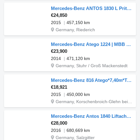
Mercedes-Benz ANTOS 1830 L Pritsche/Plane 7,30 m
€24,850
2015
457,150 km
Germany, Riederich
Mercedes-Benz Atego 1224 | MBB 2000K LBW*Edscha*Klima*AHK*1.Hd
€23,900
2014
471,120 km
Germany, Stuhr / Groß Mackenstedt
Mercedes-Benz 816 Atego*7,40m*TANG Alu Aufbau*3t Nutzlast*TOP!
€18,921
2015
450,000 km
Germany, Korschenbroich-Glehn bei Düsseldorf
Mercedes-Benz Antos 1840 Liftachse / Lenkachse
€28,000
2016
680,669 km
Germany, Salzgitter