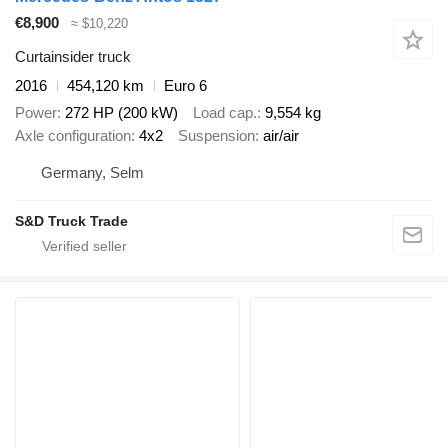
€8,900
≈ $10,220
Curtainsider truck
2016
454,120 km
Euro 6
Power
272 HP (200 kW)
Load cap.
9,554 kg
Axle configuration
4x2
Suspension
air/air
Germany, Selm
S&D Truck Trade