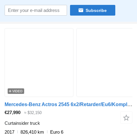
Subscribe
VIDEO
Mercedes-Benz Actros 2545 6x2/Retarder/Eu6/Komplettzug
€27,990
≈ $32,150
Curtainsider truck
2017
826,410 km
Euro 6