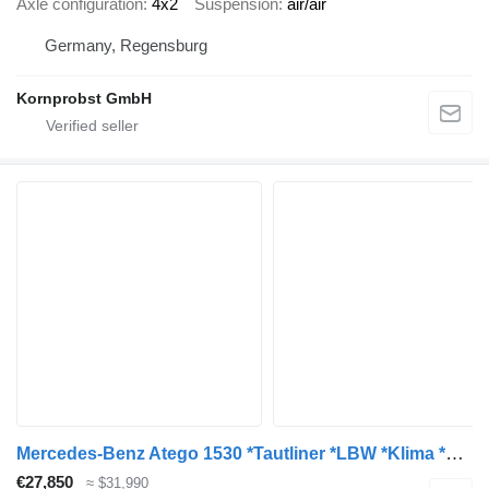
Axle configuration
4x2
Suspension
air/air
Germany, Regensburg
Kornprobst GmbH
Mercedes-Benz Atego 1530 *Tautliner *LBW *Klima *Standheizung *E6
€27,850
≈ $31,990