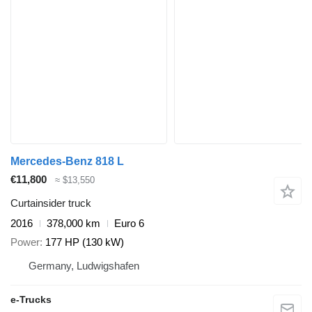
Mercedes-Benz 818 L
€11,800
≈ $13,550
Curtainsider truck
2016
378,000 km
Euro 6
Power
177 HP (130 kW)
Germany, Ludwigshafen
e-Trucks