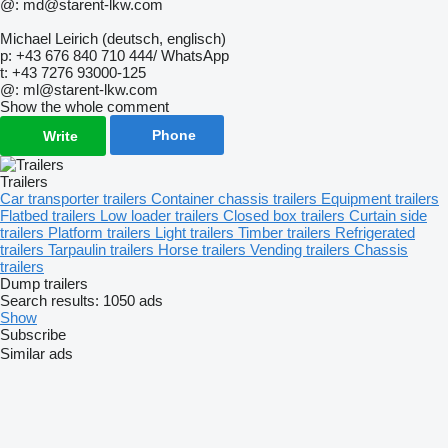
@: md@starent-lkw.com
Michael Leirich (deutsch, englisch)
p: +43 676 840 710 444/ WhatsApp
t: +43 7276 93000-125
@: ml@starent-lkw.com
Show the whole comment
Phone
Write
Trailers
Car transporter trailers
Container chassis trailers
Equipment trailers
Flatbed trailers
Low loader trailers
Closed box trailers
Curtain side
trailers
Platform trailers
Light trailers
Timber trailers
Refrigerated
trailers
Tarpaulin trailers
Horse trailers
Vending trailers
Chassis
trailers
Dump trailers
Search results:
1050 ads
Show
Subscribe
Similar ads