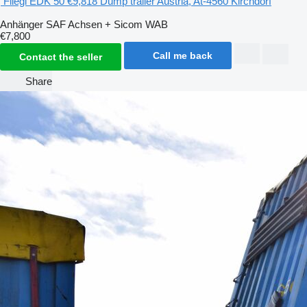
Fliegl EDK 50
€9,818
Dump trailer
Austria, At-4560 Kirchdorf
Anhänger SAF Achsen + Sicom WAB
€7,800
Call me back
Contact the seller
Share