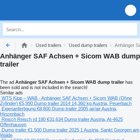
Used trailers
Used dump trailers
Anhänger S
Anhänger SAF Achsen + Sicom WAB dump
trailer
The ad
Anhänger SAF Achsen + Sicom WAB dump trailer
has
been sold and is not included in the search!
Similar ads
WTS Kipp – WAB - Anhänger SAF Achsen + Sicom WAB (Ohne
Zylinder)
€5,990
Dump trailer
2014
14,360 kg
Austria, Peuerbach
Eigenanfertigung
€8,800
Dump trailer
2005
air/air
Austria,
Hinzenbach
Reisch Reisch rd 180
€31,634
Dump trailer
Austria, At-4625
Offenhausen
Dump trailer
€1,500
Dump trailer
2025
1
Austria, Sankt Georgen am
Walde