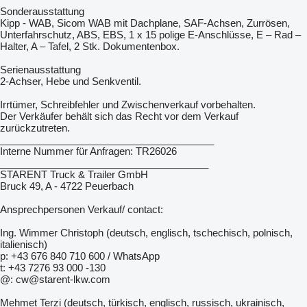
Sonderausstattung
Kipp - WAB, Sicom WAB mit Dachplane, SAF-Achsen, Zurrösen,
Unterfahrschutz, ABS, EBS, 1 x 15 polige E-Anschlüsse, E – Rad –
Halter, A – Tafel, 2 Stk. Dokumentenbox.
Serienausstattung
2-Achser, Hebe und Senkventil.
Irrtümer, Schreibfehler und Zwischenverkauf vorbehalten.
Der Verkäufer behält sich das Recht vor dem Verkauf
zurückzutreten.
_______________________________________
Interne Nummer für Anfragen: TR26026
______________________________________
STARENT Truck & Trailer GmbH
Bruck 49, A - 4722 Peuerbach
Ansprechpersonen Verkauf/ contact:
Ing. Wimmer Christoph (deutsch, englisch, tschechisch, polnisch,
italienisch)
p: +43 676 840 710 600 / WhatsApp
t: +43 7276 93 000 -130
@: cw@starent-lkw.com
Mehmet Terzi (deutsch, türkisch, englisch, russisch, ukrainisch,