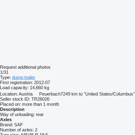
Request additional photos
1/31
Type:
dump trailer
First registration:
2012-07
Load capacity:
14,660 kg
Location:
Austria
Peuerbach
7249 km to "United States/Columbus"
Seller stock ID:
TR26026
Placed on:
more than 1 month
Description
Way of unloading:
rear
Axles
Brand:
SAF
Number of axles:
2
Tyre size:
445/45 R 19,5