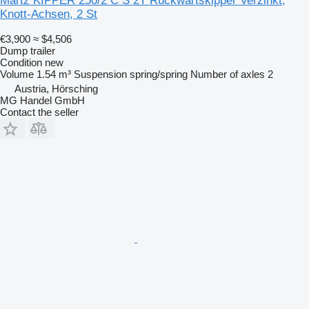
Martz KIPPER 250/2 C S 2T Rückwärtskipper Verzinkt,
Knott-Achsen, 2 St
€3,900
≈ $4,506
Dump trailer
Condition
new
Volume
1.54 m³
Suspension
spring/spring
Number of axles
2
Austria, Hörsching
MG Handel GmbH
Contact the seller