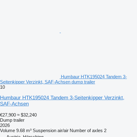
Humbaur HTK195024 Tandem 3-
Seitenkipper Verzinkt, SAF-Achsen dump trailer
10
Humbaur HTK195024 Tandem 3-Seitenkipper Verzinkt,
SAF-Achsen
€27,900
≈ $32,240
Dump trailer
2026
Volume
9.68 m³
Suspension
air/air
Number of axles
2
Austria, Hörsching