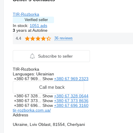
умови перед замовленням у менеджера)
Гарантія: від 14 днів до 1 року.
TIR-Rozborka
Verified seller
In stock:
1051 ads
3
years at Autoline
36 reviews
4.4
Subscribe to seller
Перед замовленням для уточнення даних і підбору запчаст
TIR-Rozborka
Languages:
Ukrainian
Київ:
+380 67 969...
Show
+380 67 969 2323
Call me back
Львів:
+380 67 328...
Show
+380 67 328 0644
+380 67 373...
Show
+380 67 373 8636
+380 67 696...
Show
+380 67 696 3160
Ціна і якість приємно здивують Вас. Будемо раді довгостроко
tir-rozborka.com.ua/
Address
На нашій розборці Ви зможете знайти все, що необхідно дл
Ukraine, Lviv Oblast, 81554, Cherlyani