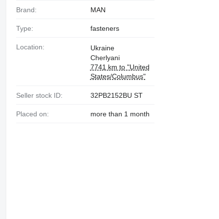
Brand:
MAN
Type:
fasteners
Location:
Ukraine
Cherlyani
7741 km to "United
States/Columbus"
Seller stock ID:
32PB2152BU ST
Placed on:
more than 1 month