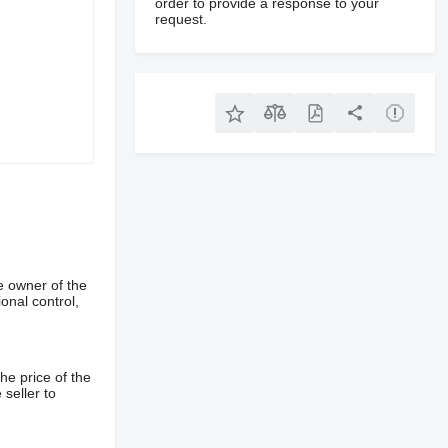
order to provide a response to your
request.
ільну
еного або
e owner of the
onal control,
he price of the
 seller to