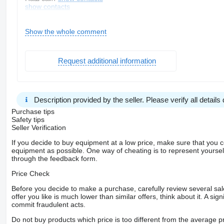
show contacts
Пропонуємо Вашій увазі
КРОНШТЕЙН КРІПЛЕННЯ БАКА ПАЛИВА MAN TGX 8141820
Show the whole comment
Потрібне надійне кріплення паливного бака для MAN TGX? 
Пропонуємо оригінальний кронштейн кріплення паливного б
Request additional information
фіксацію бака на рамі автомобіля навіть у складних умовах 
Ця деталь витримує значні навантаження, вібрації та переп
пошкодженого кріплення без втрати якості.
Основні характеристики:
Модель авто: MAN TGX
Description provided by the seller. Please verify all details d
Тип деталі: кронштейн кріплення паливного бака
Purchase tips
Safety tips
Оригінальний номер: 81418200186
Seller Verification
If you decide to buy equipment at a low price, make sure that you 
Стан: оригінал з розборки
equipment as possible. One way of cheating is to represent yourself 
through the feedback form.
Матеріал: метал
Стан:
Price Check
Деталь демонтована з вантажного автомобіля MAN без пош
Before you decide to make a purchase, carefully review several sale
Перевірена, не має деформацій чи критичних дефектів. Повн
offer you like is much lower than similar offers, think about it. A si
Сумісність:
commit fraudulent acts.
Підходить для:
Do not buy products which price is too different from the average pr
MAN TGX