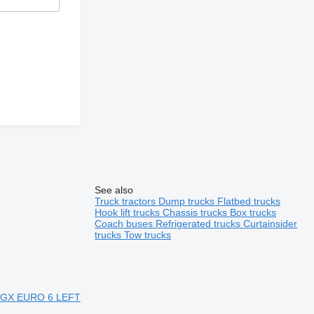
ільну
еного або
See also
Truck tractors
Dump trucks
Flatbed trucks
Hook lift trucks
Chassis trucks
Box trucks
Coach buses
Refrigerated trucks
Curtainsider
trucks
Tow trucks
GX EURO 6 LEFT