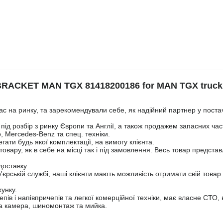
RACKET MAN TGX 81418200186 for MAN TGX truck 
ас на ринку, та зарекомендували себе, як надійний партнер у поста
під розбір з ринку Європи та Англії, а також продажем запасних ча
o, Mercedes-Benz та спец. техніки.
ати будь якої комплектації, на вимогу клієнта.
вару, як в себе на місці так і під замовлення. Весь товар предста
доставку.
'єрській службі, наші клієнти мають можливість отримати свій товар
унку.
в і напівпричепів та легкої комерційної техніки, має власне СТО, в
на камера, шиномонтаж та мийка.