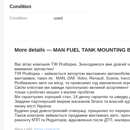
Condition
Condition:
used
More details — MAN FUEL TANK MOUNTING B
Вас вітає компанія TIR Розборка. Знаходимося вже довгий ч
вживаних запчастин!
TIR Розборка – займається імпортом вантажних автомобілів 
вантажівок, таких як : MAN, DAF, Volvo, Renault, Scania, Ivec
Розбираємо авто на місці, та привозимо під замовлення агрег
Своїм клієнтам ми завжди пропонуємо великий асортимент то
тільки з робочих машин з малим пробігом.
Ми гарантуємо хороший стан, 14 денну гарантію та швидку 
Завдяки партнерській мережі магазинів Strans та власній кур
якому місті України.
Будемо раді довгостроковій співпраці, працюємо по перерах
Також компанія займається продажем вантажних авто, причепі
ремонту КПП та Редукторів, відновлення після ДТП, маляр
Наш сайт
show contacts