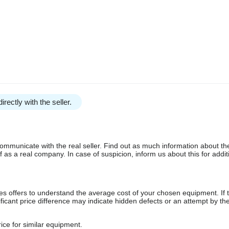
0186 – ОРИГІНАЛ З РОЗБОРКИ
У нас є перевірене рішення!
ака MAN TGX — міцний та надійний елемент, який забезпечує стаб
експлуатації.
ади температур, що робить її ідеальним варіантом для заміни знош
irectly with the seller.
communicate with the real seller. Find out as much information about th
as a real company. In case of suspicion, inform us about this for additi
коджень.
s offers to understand the average cost of your chosen equipment. If t
істю готова до встановлення та подальшої експлуатації.
gnificant price difference may indicate hidden defects or an attempt by the
ice for similar equipment.