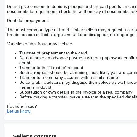
(можлива сумісність з іншими моделями MAN – уточнюйте 
Do not give consent to dubious pledges and prepaid goods. In case o
Переваги:
documents for equipment, check the authenticity of documents, ask
Оригінальна якість MAN
Doubtful prepayment
Висока міцність і довговічність
The most common type of fraud. Unfair sellers may request a cert
Стійкість до навантажень і вібрацій
fraudsters can collect a large amount and disappear, no longer get 
Точна посадка без доопрацювань
Varieties of this fraud may include:
Готовий до встановлення
Transfer of prepayment to the card
Ціна: 2 300 грн
Do not make an advance payment without paperwork confirming
doubt.
Доставка та видача:
Transfer to the “Trustee” account
Швидка доставка по всій Україні
Such a request should be alarming, most likely you are commu
Безкоштовний самовивіз у понад 50 партнерських точках St
Transfer to a company account with a similar name
Гарантована сумісність, швидке встановлення та оригінальн
Be careful, fraudsters may disguise themselves as well-kno
Усі запчастини проходять перевірку перед продажем.
name is in doubt.
Більш детально про кожну запчастину є в інших наших ого
Substitution of own details in the invoice of a real company
Ми знаходимося:
Before making a transfer, make sure that the specified detail
Львів: с.Черляни, вул. Польова 17, Городоцький р-н, Львівсь
Found a fraud?
Київ: вул. вул.Будіндустрії, 7
Let us know
Отримання: безкоштовна доставка по всій мережі Strans, само
Є можливість БЕЗКОШТОВНО отримати товар в мережі партнер
Дніпро, Житомир, Івано-Франківськ, Іршава, Запоріжжя, Звяг
Полтава, Радехів, Рівне, Сарни, Тернопіль, Татарбунари, Уж
Одеса,Кропивницький,Первомайськ,Умань,Чорноморськ,Кривий
Seller's contacts
Спосіб оплати: накладений платіж, на карту ПриватБанк, на