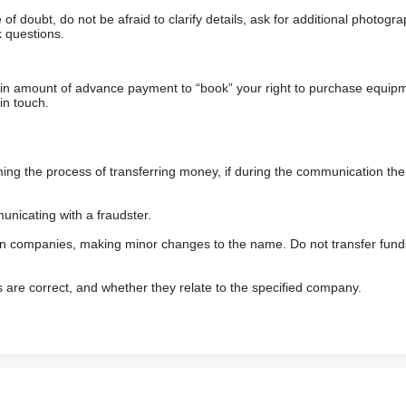
у менеджера)
f doubt, do not be afraid to clarify details, ask for additional photogr
 questions.
ain amount of advance payment to “book” your right to purchase equip
in touch.
 the process of transferring money, if during the communication the s
nicating with a fraudster.
rans
а якість – усе, що потрібно для впевненого ремонту.
wn companies, making minor changes to the name. Do not transfer fund
лошеннях
s are correct, and whether they relate to the specified company.
ка область
вивіз, курʼєр, таксі, нова пошта.
ських магазинів Strans по Україні: Біла Церква, Вознесенськ, Він
ель, Київ, Ковель, Кременчук, Луцьк, Львів, Миколаїв, Мукачево, Од
город , Харків, Хмельницький, Черкаси, Чернівці,Стрий, Нова
 Ріг, Золочів, Зимна Вода, Чернігів, с. Черляни
 розрахунки реквізити ФОП, Пром-оплата, безготівка з ПДВ (уточнюй