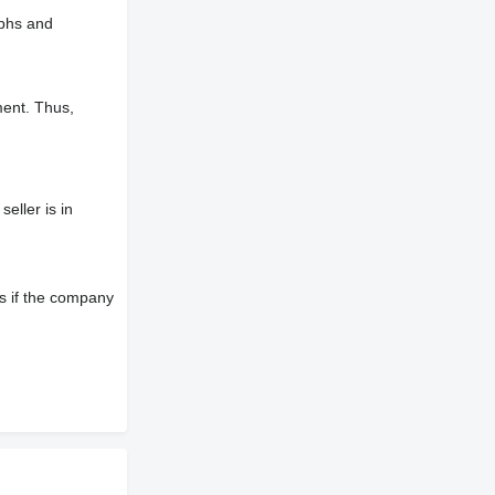
aphs and
ment. Thus,
eller is in
s if the company
ниця,
еса,
те ціну та