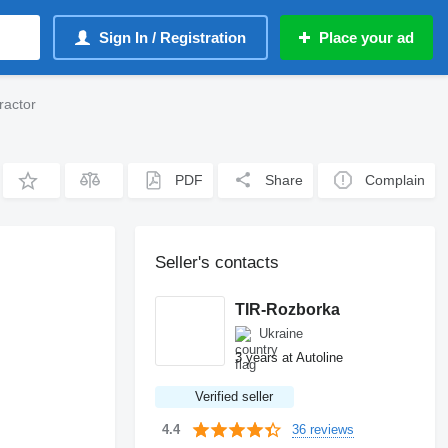
Sign In / Registration
Place your ad
actor
PDF
Share
Complain
Seller's contacts
TIR-Rozborka
Ukraine
3 years at Autoline
Verified seller
36 reviews
4.4