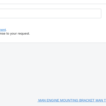
У нас є перевірене рішення!
ака MAN TGX — міцний та надійний елемент, який забезпечує стаб
експлуатації.
ади температур, що робить її ідеальним варіантом для заміни знош
ment
.
onse to your request.
коджень.
істю готова до встановлення та подальшої експлуатації.
у менеджера)
MAN ENGINE MOUNTING BRACKET MAN T