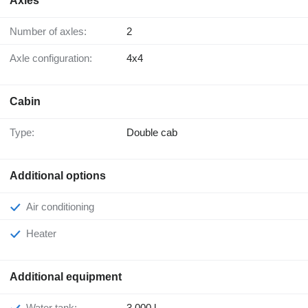
Axles
Number of axles:
2
Axle configuration:
4x4
Cabin
Type:
Double cab
Additional options
Air conditioning
Heater
Additional equipment
Water tank:
3,000 l