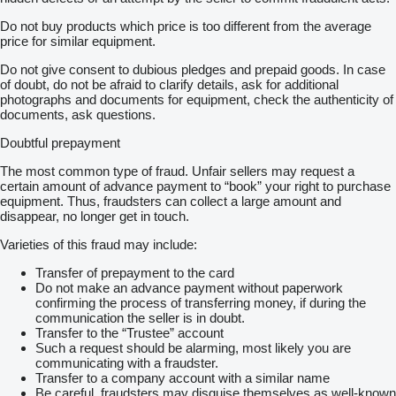
• pneumatische Sondersignalanlage Martin-Horn
Do not buy products which price is too different from the average
• Lautsprecheranlage 100 W mit Durchsageeinheit
price for similar equipment.
• Rückfahrkamera
• umlaufende Kontourmarkierung nach ECE-R104
Do not give consent to dubious pledges and prepaid goods. In case
• umfassende LED-Beleuchtung in allen Mannschafts- und
of doubt, do not be afraid to clarify details, ask for additional
Geräteräumen
photographs and documents for equipment, check the authenticity of
• LED-Umfeldbeleuchtung am Aufbau und Zusatzscheinwerfer
documents, ask questions.
• pneumatischer LED-Lichtmast mit Fernsteuerung
• abklappbarer Unterfahrschutz - zugleich Auftritt für Pumpe
Doubtful prepayment
• Hygieneboard auf Wunsch
• Heckwarnbeklebung auf Wunsch
The most common type of fraud. Unfair sellers may request a
certain amount of advance payment to “book” your right to purchase
Gern unterbreiten wir Ihnen ein konkretes Angebot und stellen
equipment. Thus, fraudsters can collect a large amount and
Ihnen das Fahrzeug ausführlich vor.
disappear, no longer get in touch.
Hinweis: Alle Angaben nach bestem Wissen und Gewissen,
Varieties of this fraud may include:
ohne Gewähr für Vollständigkeit und Richtigkeit. Abbildungen
können Sonderausstattungen zeigen. Dies stellt kein Angebot,
Transfer of prepayment to the card
sondern eine Information dar. Zwischenverkauf vorbehalten!
Do not make an advance payment without paperwork
confirming the process of transferring money, if during the
communication the seller is in doubt.
Transfer to the “Trustee” account
Such a request should be alarming, most likely you are
communicating with a fraudster.
Transfer to a company account with a similar name
Be careful, fraudsters may disguise themselves as well-known