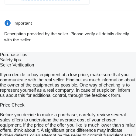
Aufbau
• hochwertiger Aufbau in Rahmenbauweise aus rost- und
korrosionsfreiem Material
• 3 flexible und großzügige Geräteräume pro Fahrzeugseite
Important
• Schwenkwände für maximalen Stauraum
• ausklappbare Auftritte für jeden seitlichen Geräteraum
Description provided by the seller. Please verify all details directly
• individuell angepasste Gerätelagerungen aus Edelstahl
with the seller.
• begehbares, rutschsicheres Fahrzeugdach
Fahrzeugpumpe/Löschmitteltank
Purchase tips
• wartungsfreie kombinierte Normal-/Hochdruckdruckpumpe
Safety tips
TITAN S20HP FPN 2000-10
Seller Verification
• PUMP&ROLL-fähig
• Leistung 2.000l/min bei 10 bar und 400l/min bei 40 bar
If you decide to buy equipment at a low price, make sure that you
• integrierte, stufenlos regelbare Schaumzumischanlage
communicate with the real seller. Find out as much information about
• Wassertank 3.000 l mit integrierten Schaummitteltank 300 l
the owner of the equipment as possible. One way of cheating is to
• Zusatzheizung im GR (Pumpenraum)
represent yourself as a real company. In case of suspicion, inform
us about this for additional control, through the feedback form.
Löschtechnische Einrichtungen
• Hochdruck-Schnellangriff mit 50 m formstabilem Schlauch
Price Check
• Schaum-/Wasserwerfer auf dem Fahrzeugdach
• Selbstschutzanlage mit 4 Löschdüsen vor den Reifen
Before you decide to make a purchase, carefully review several
sales offers to understand the average cost of your chosen
Sicherheit und Beleuchtung
equipment. If the price of the offer you like is much lower than similar
• LED-Balken auf dem Fahrzeugdach/2 LED-Frontblitzer
offers, think about it. A significant price difference may indicate
• Zusätzliche blaue Lichtelemente am Aufbau
hidden defects or an attempt by the seller to commit fraudulent acts.