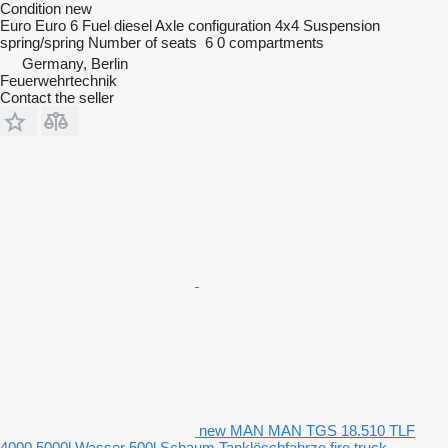
Condition
new
Euro
Euro 6
Fuel
diesel
Axle configuration
4x4
Suspension
spring/spring
Number of seats
6
0 compartments
Germany, Berlin
Feuerwehrtechnik
Contact the seller
new MAN MAN TGS 18.510 TLF
4000 5000l Wasser 500l Schaum Tanklöschfahrze fire truck