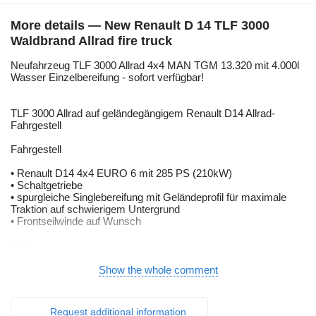
More details — New Renault D 14 TLF 3000
Waldbrand Allrad fire truck
Neufahrzeug TLF 3000 Allrad 4x4 MAN TGM 13.320 mit 4.000l
Wasser Einzelbereifung - sofort verfügbar!
TLF 3000 Allrad auf geländegängigem Renault D14 Allrad-
Fahrgestell
Fahrgestell
• Renault D14 4x4 EURO 6 mit 285 PS (210kW)
• Schaltgetriebe
• spurgleiche Singlebereifung mit Geländeprofil für maximale
Traktion auf schwierigem Untergrund
• Frontseilwinde auf Wunsch
Kabine
• serienmäßige Staffelkabine (1:5) in RAL 3000 (feuerrot)
• Klimaanlage und Standheizung
Show the whole comment
• standardmäßig 4 PA-Halterungen im Mannschaftsraum
• auf Wunsch ausklappbarer Sicherheitsausstieg aus dem
Mannschaftsraum
Request additional information