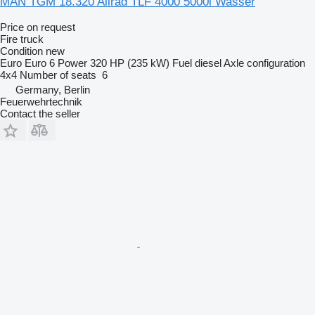
MAN TGM 18.320 Allrad TLF 4000 5000l Wasser
Price on request
Fire truck
Condition
new
Euro
Euro 6
Power
320 HP (235 kW)
Fuel
diesel
Axle configuration
4x4
Number of seats
6
Germany, Berlin
Feuerwehrtechnik
Contact the seller