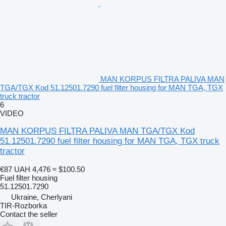
Матеріали, що витримують високі температури та механічні
навантаження
Сумісний з оригінальними фільтрами палива для вантажівок
MAN
MAN KORPUS FILTRA PALIVA MAN
Гарантія:
TGA/TGX Kod 51.12501.7290 fuel filter housing for MAN TGA, TGX
Гарантія на встановлення та перевірку – після монтажу ви
truck tractor
можете протестувати деталь. У разі виявлення дефекту –
6
обмін або повернення.
VIDEO
Доставка та видача:
Швидка доставка по всій Україні
MAN KORPUS FILTRA PALIVA MAN TGA/TGX Kod
Безкоштовний самовивіз у понад 50 партнерських точках
51.12501.7290 fuel filter housing for MAN TGA, TGX truck
Strans
tractor
Усі запчастини проходять перевірку перед продажем.
Більш детально про кожну запчастину є в інших наших
€87
UAH 4,476
≈ $100.50
оголошеннях
Fuel filter housing
Ми знаходимося:
51.12501.7290
Львів: с.Черляни, вул. Польова 17, Городоцький р-н,
Львівська область
Ukraine, Cherlyani
Київ: вул. вул.Будіндустрії, 7
TIR-Rozborka
Отримання: безкоштовна доставка по всій мережі Strans,
Contact the seller
самовивіз, курʼєр, таксі, нова пошта.