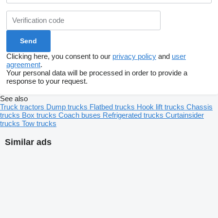
TGX? Цей високоякісний корпус фільтра забезпечить
ефективний захист вашої палива від забруднень, що
продовжить термін служби вашого двигуна та зменшить
потребу в обслуговуванні.
Основні переваги:
Clicking here, you consent to our
privacy policy
and
user
Сумісність з MAN TGA та MAN TGX, що забезпечує
agreement
.
простоту установки та сумісність
Your personal data will be processed in order to provide a
response to your request.
Висока надійність матеріалів, що використовуються для
See also
виробництва корпусу
Truck tractors
Dump trucks
Flatbed trucks
Hook lift trucks
Chassis
trucks
Box trucks
Coach buses
Refrigerated trucks
Curtainsider
trucks
Tow trucks
Захист палива від води, бруду та інших забруднень, що
може знижувати ефективність роботи двигуна
Similar ads
Легкість у заміні без потреби в додаткових доопрацюваннях
Технічні характеристики:
Призначений для MAN TGA/TGX