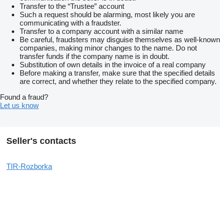
Іршава, Запоріжжя, Звягель, Київ, Ковель, Кременчук,
Transfer to the “Trustee” account
Луцьк, Львів, Миколаїв, Мукачево, Одеса, Полтава,
Such a request should be alarming, most likely you are
Радехів, Рівне, Сарни, Тернопіль, Татарбунари, Ужгород ,
communicating with a fraudster.
Харків, Хмельницький, Черкаси, Чернівці,Стрий, Нова
Transfer to a company account with a similar name
Одеса,Кропивницький,Первомайськ,Умань,Чорноморськ,Кр
Be careful, fraudsters may disguise themselves as well-known
ивий Ріг, Золочів, Зимна Вода, Чернігів, с. Черляни
companies, making minor changes to the name. Do not
Спосіб оплати: накладений платіж, на карту ПриватБанк, на
transfer funds if the company name is in doubt.
розрахунки реквізити ФОП, Пром-оплата, безготівка з ПДВ
Substitution of own details in the invoice of a real company
(уточнюйте ціну та умови перед замовленням у менеджера)
Before making a transfer, make sure that the specified details
Гарантія: від 14 днів до 1 року.
are correct, and whether they relate to the specified company.
Found a fraud?
Let us know
Seller's contacts
TIR-Rozborka
Перед замовленням для уточнення даних і підбору
запчастини зв'яжіться з нашим менеджером!
Київ: