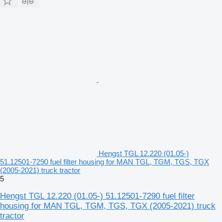
Є можливість БЕЗКОШТОВНО отримати товар в мережі
партнерських магазинів Strans по Україні: Біла Церква,
Вознесенськ, Вінниця, Дніпро, Житомир, Івано-Франківськ,
Іршава, Запоріжжя, Звягель, Київ, Ковель, Кременчук,
Луцьк, Львів, Миколаїв, Мукачево, Одеса, Полтава,
Радехів, Рівне, Сарни, Тернопіль, Татарбунари, Ужгород ,
Харків, Хмельницький, Черкаси, Чернівці,Стрий, Нова
Одеса,Кропивницький,Первомайськ,Умань,Чорноморськ,Кр
ивий Ріг, Золочів, Зимна Вода, Чернігів, с. Черляни
Спосіб оплати: накладений платіж, на карту ПриватБанк, на
розрахунки реквізити ФОП, Пром-оплата, безготівка з ПДВ
(уточнюйте ціну та умови перед замовленням у менеджера)
Гарантія: від 14 днів до 1 року.
Hengst TGL 12.220 (01.05-)
51.12501-7290 fuel filter housing for MAN TGL, TGM, TGS, TGX
(2005-2021) truck tractor
5
Hengst TGL 12.220 (01.05-) 51.12501-7290 fuel filter
housing for MAN TGL, TGM, TGS, TGX (2005-2021) truck
tractor