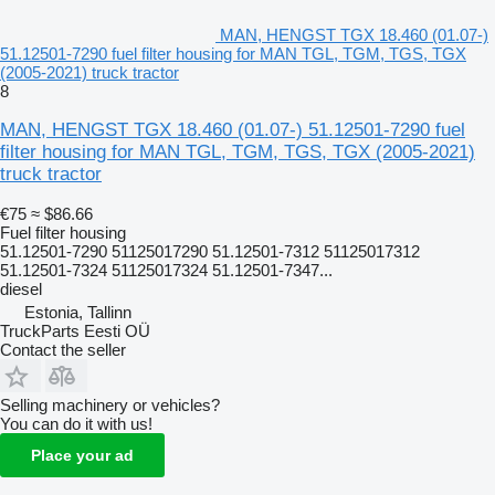
MAN, HENGST TGX 18.460 (01.07-)
51.12501-7290 fuel filter housing for MAN TGL, TGM, TGS, TGX
(2005-2021) truck tractor
8
MAN, HENGST TGX 18.460 (01.07-) 51.12501-7290 fuel
filter housing for MAN TGL, TGM, TGS, TGX (2005-2021)
truck tractor
€75
≈ $86.66
Fuel filter housing
51.12501-7290 51125017290 51.12501-7312 51125017312
51.12501-7324 51125017324 51.12501-7347...
diesel
Estonia, Tallinn
TruckParts Eesti OÜ
Contact the seller
Selling machinery or vehicles?
You can do it with us!
Place your ad