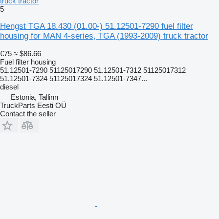
truck tractor
5
Hengst TGA 18.430 (01.00-) 51.12501-7290 fuel filter
housing for MAN 4-series, TGA (1993-2009) truck tractor
€75
≈ $86.66
Fuel filter housing
51.12501-7290 51125017290 51.12501-7312 51125017312
51.12501-7324 51125017324 51.12501-7347...
diesel
Estonia, Tallinn
TruckParts Eesti OÜ
Contact the seller