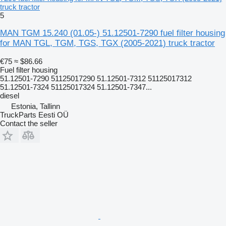
truck tractor
5
MAN TGM 15.240 (01.05-) 51.12501-7290 fuel filter housing
for MAN TGL, TGM, TGS, TGX (2005-2021) truck tractor
€75
≈ $86.66
Fuel filter housing
51.12501-7290 51125017290 51.12501-7312 51125017312
51.12501-7324 51125017324 51.12501-7347...
diesel
Estonia, Tallinn
TruckParts Eesti OÜ
Contact the seller