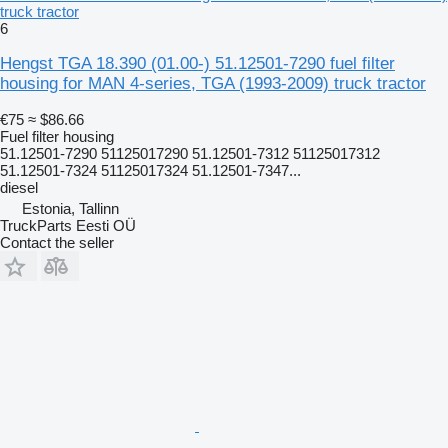
truck tractor
6
Hengst TGA 18.390 (01.00-) 51.12501-7290 fuel filter
housing for MAN 4-series, TGA (1993-2009) truck tractor
€75
≈ $86.66
Fuel filter housing
51.12501-7290 51125017290 51.12501-7312 51125017312
51.12501-7324 51125017324 51.12501-7347...
diesel
Estonia, Tallinn
TruckParts Eesti OÜ
Contact the seller