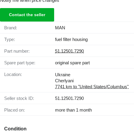
Notify me when price changes
Contact the seller
Brand:
MAN
Type:
fuel filter housing
Part number:
51.12501.7290
Spare part type:
original spare part
Location:
Ukraine
Cherlyani
7741 km to "United States/Columbus"
Seller stock ID:
51.12501.7290
Placed on:
more than 1 month
Condition