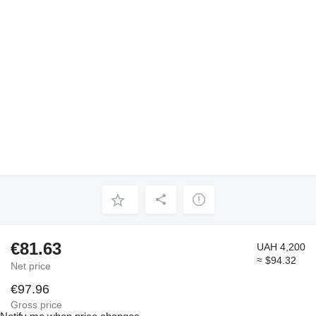
€81.63
UAH 4,200
≈ $94.32
Net price
€97.96
Gross price