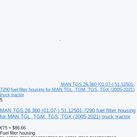
MAN TGS 26.360 (01.07-) 51.12501-
7290 fuel filter housing for MAN TGL, TGM, TGS, TGX (2005-2021)
truck tractor
5
MAN TGS 26.360 (01.07-) 51.12501-7290 fuel filter housing
for MAN TGL, TGM, TGS, TGX (2005-2021) truck tractor
Тип техніки: Вантажний автомобіль
€75
≈ $86.66
Fuel filter housing