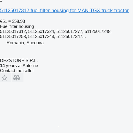
5
51125017312 fuel filter housing for MAN TGX truck tractor
€51
≈ $58.93
Fuel filter housing
51125017312, 51125017324, 51125017277, 51125017248,
51125017258, 51125017249, 51125017347...
Romania, Suceava
DEZSTORE S.R.L.
14
years at Autoline
Contact the seller