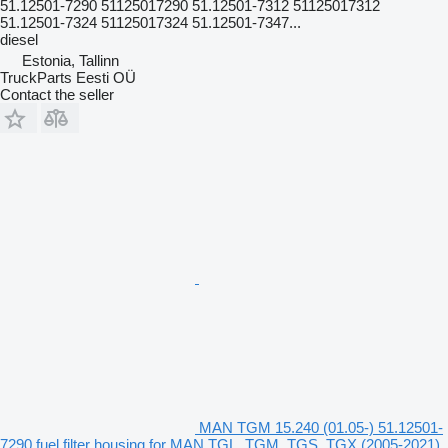
51.12501-7290 51125017290 51.12501-7312 51125017312
51.12501-7324 51125017324 51.12501-7347...
diesel
Estonia, Tallinn
TruckParts Eesti OÜ
Contact the seller
MAN TGM 15.240 (01.05-) 51.12501-
7290 fuel filter housing for MAN TGL, TGM, TGS, TGX (2005-2021)