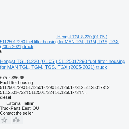
Hengst TGL 8.220 (01.05-)
51125017290 fuel filter housing for MAN TGL, TGM, TGS, TGX
(2005-2021) truck
6
Hengst TGL 8.220 (01.05-) 51125017290 fuel filter housing
for MAN TGL, TGM, TGS, TGX (2005-2021) truck
€75
≈ $86.66
Fuel filter housing
51125017290 51.12501-7290 51.12501-7312 51125017312
51.12501-7324 51125017324 51.12501-7347...
diesel
Estonia, Tallinn
TruckParts Eesti OÜ
Contact the seller