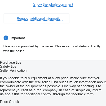
отримати свій товар у будь якому місті України.
Будемо раді довгостроковій співпраці, працюємо по
Show the whole comment
перерахунку.
Також компанія займається продажем вантажних авто,
причепів і напівпричепів та легкої комерційної техніки, має
Request additional information
власне СТО, відділ по ремонту КПП та Редукторів,
відновлення після ДТП, малярна камера, шиномонтаж та
мийка.
Наш сайт
show contacts
Important
show contacts
Пропонуємо Вашій увазі
Description provided by the seller. Please verify all details directly
Корпус фільтра палива MAN TGA/TGX — надійний захист
with the seller.
для вашої системи живлення
Потрібен корпус фільтра палива для MAN TGA або MAN
TGX? Цей високоякісний корпус фільтра забезпечить
Purchase tips
ефективний захист вашої палива від забруднень, що
Safety tips
продовжить термін служби вашого двигуна та зменшить
Seller Verification
потребу в обслуговуванні.
Основні переваги:
If you decide to buy equipment at a low price, make sure that you
Сумісність з MAN TGA та MAN TGX, що забезпечує
communicate with the real seller. Find out as much information about
простоту установки та сумісність
the owner of the equipment as possible. One way of cheating is to
Висока надійність матеріалів, що використовуються для
represent yourself as a real company. In case of suspicion, inform
виробництва корпусу
us about this for additional control, through the feedback form.
Захист палива від води, бруду та інших забруднень, що
може знижувати ефективність роботи двигуна
Price Check
Легкість у заміні без потреби в додаткових доопрацюваннях