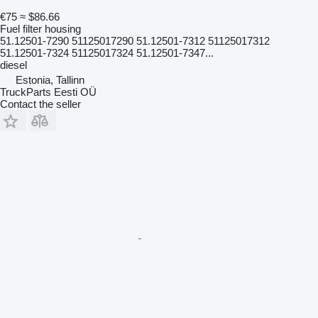
€75
≈ $86.66
Fuel filter housing
Перед замовленням для уточнення даних і підбору
51.12501-7290 51125017290 51.12501-7312 51125017312
запчастини зв'яжіться з нашим менеджером!
51.12501-7324 51125017324 51.12501-7347...
diesel
Estonia, Tallinn
Київ:
TruckParts Eesti OÜ
show contacts
Contact the seller
show contacts
Львів:
show contacts
show contacts
Ціна і якість приємно здивують Вас. Будемо раді
довгостроковій співпраці.
На нашій розборці Ви зможете знайти все, що необхідно
для Вашого вантажного автомобіля: