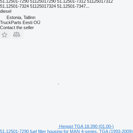
51.12501-7290 51125017290 51.12501-7312 51125017312
51.12501-7324 51125017324 51.12501-7347...
diesel
Estonia, Tallinn
TruckParts Eesti OÜ
Contact the seller
Hengst TGA 18.390 (01.00-)
51.12501-7290 fuel filter housing for MAN 4-series, TGA (1993-2009)