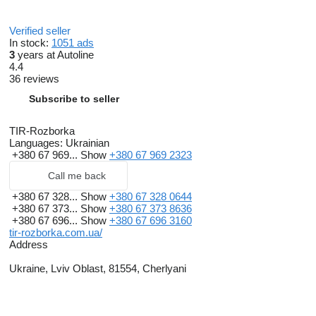
Львів:
Verified seller
In stock:
1051 ads
3
years at Autoline
Ціна і якість приємно здивують Вас. Будемо раді
4.4
довгостроковій співпраці.
36 reviews
На нашій розборці Ви зможете знайти все, що необхідно
Subscribe to seller
для Вашого вантажного автомобіля:
TIR-Rozborka
Languages:
Ukrainian
+380 67 969...
Show
+380 67 969 2323
Call me back
+380 67 328...
Show
+380 67 328 0644
+380 67 373...
Show
+380 67 373 8636
Вас вітає компанія TIR Розборка. Знаходимося вже довгий
+380 67 696...
Show
+380 67 696 3160
час на ринку, та зарекомендували себе, як надійний партнер
tir-rozborka.com.ua/
у постачанні вживаних запчастин!
Address
Ukraine, Lviv Oblast, 81554, Cherlyani
TIR Розборка – займається імпортом вантажних автомобілів
під розбір з ринку Європи та Англії, а також продажем
запасних частини до вантажівок, таких як : MAN, DAF, Volvo,