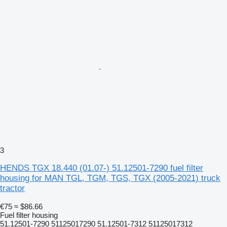
3
HENDS TGX 18.440 (01.07-) 51.12501-7290 fuel filter
housing for MAN TGL, TGM, TGS, TGX (2005-2021) truck
tractor
€75
≈ $86.66
Fuel filter housing
51.12501-7290 51125017290 51.12501-7312 51125017312