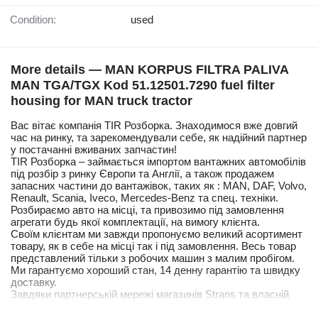
Condition:
used
More details — MAN KORPUS FILTRA PALIVA
MAN TGA/TGX Kod 51.12501.7290 fuel filter
housing for MAN truck tractor
Вас вітає компанія TIR Розборка. Знаходимося вже довгий
час на ринку, та зарекомендували себе, як надійний партнер
у постачанні вживаних запчастин!
TIR Розборка – займається імпортом вантажних автомобілів
під розбір з ринку Європи та Англії, а також продажем
запасних частини до вантажівок, таких як : MAN, DAF, Volvo,
Renault, Scania, Iveco, Mercedes-Benz та спец. техніки.
Розбираємо авто на місці, та привозимо під замовлення
агрегати будь якої комплектації, на вимогу клієнта.
Своїм клієнтам ми завжди пропонуємо великий асортимент
товару, як в себе на місці так і під замовлення. Весь товар
представлений тільки з робочих машин з малим пробігом.
Ми гарантуємо хороший стан, 14 денну гарантію та швидку
доставку.
Завдяки партнерській мережі магазинів Strans та власній
кур'єрській службі, наші клієнти мають можливість