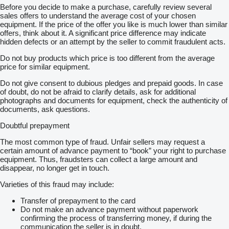
Технічні характеристики:
Before you decide to make a purchase, carefully review several
Призначений для MAN TGA/TGX
sales offers to understand the average cost of your chosen
Матеріали, що витримують високі температури та механічні
equipment. If the price of the offer you like is much lower than similar
навантаження
offers, think about it. A significant price difference may indicate
Сумісний з оригінальними фільтрами палива для вантажівок
hidden defects or an attempt by the seller to commit fraudulent acts.
MAN
Do not buy products which price is too different from the average
Гарантія:
price for similar equipment.
Гарантія на встановлення та перевірку – після монтажу ви
можете протестувати деталь. У разі виявлення дефекту –
Do not give consent to dubious pledges and prepaid goods. In case
обмін або повернення.
of doubt, do not be afraid to clarify details, ask for additional
Доставка та видача:
photographs and documents for equipment, check the authenticity of
Швидка доставка по всій Україні
documents, ask questions.
Безкоштовний самовивіз у понад 50 партнерських точках
Strans
Doubtful prepayment
Усі запчастини проходять перевірку перед продажем.
Більш детально про кожну запчастину є в інших наших
The most common type of fraud. Unfair sellers may request a
оголошеннях
certain amount of advance payment to “book” your right to purchase
Ми знаходимося:
equipment. Thus, fraudsters can collect a large amount and
Львів: с.Черляни, вул. Польова 17, Городоцький р-н,
disappear, no longer get in touch.
Львівська область
Київ: вул. вул.Будіндустрії, 7
Varieties of this fraud may include:
Отримання: безкоштовна доставка по всій мережі Strans,
самовивіз, курʼєр, таксі, нова пошта.
Transfer of prepayment to the card
Є можливість БЕЗКОШТОВНО отримати товар в мережі
Do not make an advance payment without paperwork
партнерських магазинів Strans по Україні: Біла Церква,
confirming the process of transferring money, if during the
Вознесенськ, Вінниця, Дніпро, Житомир, Івано-Франківськ,
communication the seller is in doubt.