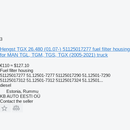
3
Hengst TGX 26.480 (01.07-) 51125017277 fuel filter housing
for MAN TGL, TGM, TGS, TGX (2005-2021) truck
€110
≈ $127.10
Fuel filter housing
51125017277 51.12501-7277 51125017290 51.12501-7290
51125017312 51.12501-7312 51125017324 51.12501...
diesel
Estonia, Rummu
KB AUTO EESTI OÜ
Contact the seller