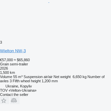
3
Wielton NW-3
€57,000
≈ $65,860
Grain semi-trailer
2026
1,500 km
Volume
55 m³
Suspension
air/air
Net weight
6,650 kg
Number of
axles
3
Fifth wheel height
1,200 mm
Ukraine, Kopyliv
TOV «Velton-Ukraina»
Contact the seller