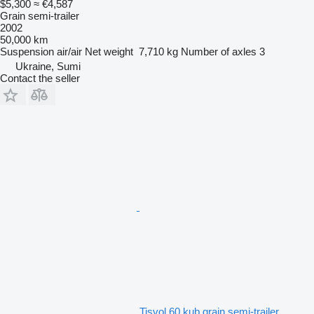
$5,300
≈ €4,587
Grain semi-trailer
2002
50,000 km
Suspension
air/air
Net weight
7,710 kg
Number of axles
3
Ukraine, Sumi
Contact the seller
Tisvol 60 kub grain semi-trailer