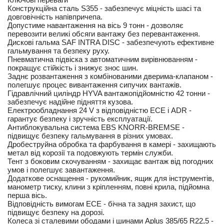
Конструкційна сталь S355 - забезпечує міцність шасі та
довговічність напівпричепа.
Допустиме навантаження на вісь 9 тонн - дозволяє
перевозити великі обсяги вантажу без перевантаження.
Дискові гальма SAF INTRA DISC - забезпечують ефективне
гальмування та безпеку руху.
Пневматична підвіска з автоматичним вирівнюванням -
покращує стійкість і знижує знос шин.
Заднє розвантаження з комбінованими дверима-клапаном -
полегшує процес вивантаження сипучих вантажів.
Гідравлічний циліндр HYVA вантажопідйомністю 42 тонни -
забезпечує надійне підняття кузова.
Електрообладнання 24 V з відповідністю ECE і ADR -
гарантує безпеку і зручність експлуатації.
Антиблокувальна система EBS KNORR-BREMSE -
підвищує безпеку гальмування в різних умовах.
Дробеструйна обробка та фарбування в камері - захищають
метал від корозії та подовжують термін служби.
Тент з боковим скочуванням - захищає вантаж від погодних
умов і полегшує завантаження.
Додаткове оснащення - рукомийник, ящик для інструментів,
манометр тиску, клини з кріпленням, повні крила, підйомна
перша вісь.
Відповідність вимогам ECE - бічна та задня захист, що
підвищує безпеку на дорозі.
Колеса зі сталевими ободами і шинами Aplus 385/65 R22,5 -