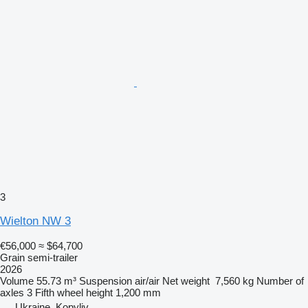
3
Wielton NW 3
€56,000
≈ $64,700
Grain semi-trailer
2026
Volume
55.73 m³
Suspension
air/air
Net weight
7,560 kg
Number of
axles
3
Fifth wheel height
1,200 mm
Ukraine, Kopyliv