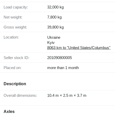
Load capacity:
32,000 kg
Net weight:
7,800 kg
Gross weight:
39,800 kg
Location:
Ukraine
Kyiv
8063 km to "United States/Columbus"
Seller stock ID:
201090800005
Placed on:
more than 1 month
Description
Overall dimensions:
10.4 m × 2.5 m × 3.7 m
Axles