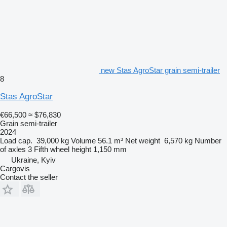
new Stas AgroStar grain semi-trailer
8
Stas AgroStar
€66,500
≈ $76,830
Grain semi-trailer
2024
Load cap.
39,000 kg
Volume
56.1 m³
Net weight
6,570 kg
Number
of axles
3
Fifth wheel height
1,150 mm
Ukraine, Kyiv
Cargovis
Contact the seller