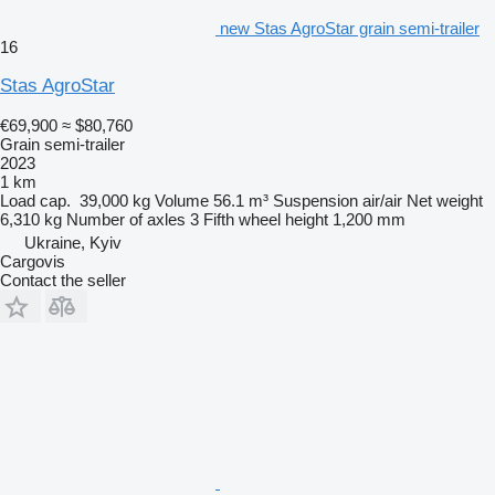
new Stas AgroStar grain semi-trailer
16
Stas AgroStar
€69,900
≈ $80,760
Grain semi-trailer
2023
1 km
Load cap.
39,000 kg
Volume
56.1 m³
Suspension
air/air
Net weight
6,310 kg
Number of axles
3
Fifth wheel height
1,200 mm
Ukraine, Kyiv
Cargovis
Contact the seller