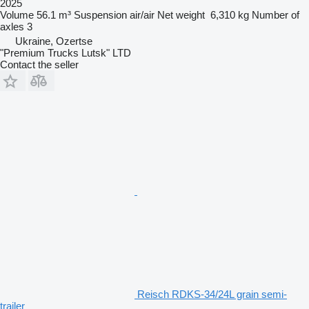
2025
Volume
56.1 m³
Suspension
air/air
Net weight
6,310 kg
Number of
axles
3
Ukraine, Ozertse
"Premium Trucks Lutsk" LTD
Contact the seller
Reisch RDKS-34/24L grain semi-
trailer