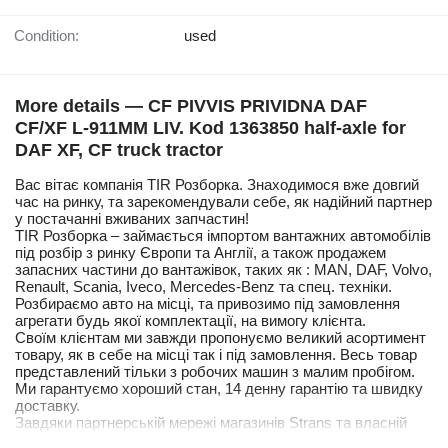
Condition:
used
More details — CF PIVVIS PRIVIDNA DAF
CF/XF L-911MM LIV. Kod 1363850 half-axle for
DAF XF, CF truck tractor
Вас вітає компанія TIR Розборка. Знаходимося вже довгий
час на ринку, та зарекомендували себе, як надійний партнер
у постачанні вживаних запчастин!
TIR Розборка – займається імпортом вантажних автомобілів
під розбір з ринку Європи та Англії, а також продажем
запасних частини до вантажівок, таких як : MAN, DAF, Volvo,
Renault, Scania, Iveco, Mercedes-Benz та спец. техніки.
Розбираємо авто на місці, та привозимо під замовлення
агрегати будь якої комплектації, на вимогу клієнта.
Своїм клієнтам ми завжди пропонуємо великий асортимент
товару, як в себе на місці так і під замовлення. Весь товар
представлений тільки з робочих машин з малим пробігом.
Ми гарантуємо хороший стан, 14 денну гарантію та швидку
доставку.
Завдяки партнерській мережі магазинів Strans та власній
кур'єрській службі, наші клієнти мають можливість