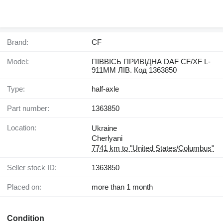
Brand:
CF
Model:
ПІВВІСЬ ПРИВІДНА DAF CF/XF L-
911MM ЛІВ. Код 1363850
Type:
half-axle
Part number:
1363850
Location:
Ukraine
Cherlyani
7741 km to "United States/Columbus"
Seller stock ID:
1363850
Placed on:
more than 1 month
Condition