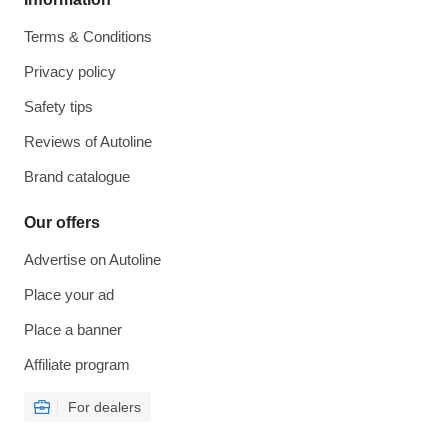
Характеристики:
Terms & Conditions
Тип: привідна піввісь
Privacy policy
Safety tips
Довжина: 911 мм
Reviews of Autoline
Сторона: ліва
Brand catalogue
Стан: оригінал, в доброму стані
Our offers
Advertise on Autoline
Повністю готова до встановлення
Place your ad
Переваги:
Place a banner
Affiliate program
Гарантована сумісність з оригінальними вузлами DAF
For dealers
Висока надійність і зносостійкість