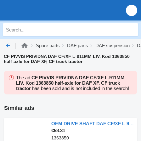
Spare parts
DAF parts
DAF suspension
D
CF PIVVIS PRIVIDNA DAF CF/XF L-911MM LIV. Kod 1363850
half-axle for DAF XF, CF truck tractor
The ad
CF PIVVIS PRIVIDNA DAF CF/XF L-911MM
LIV. Kod 1363850 half-axle for DAF XF, CF truck
tractor
has been sold and is not included in the search!
Similar ads
OEM DRIVE SHAFT DAF CF/XF L-911MM LEFT. 1363850 half-axle for DAF XF, CF, Rogue truck tractor
€58.31
1363850