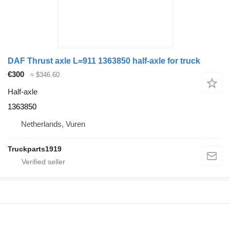
Ціна і якість приємно здивують Вас. Будемо раді
довгостроковій співпраці.
На нашій розборці Ви зможете знайти все, що необхідно
для Вашого вантажного автомобіля:
DAF Thrust axle L=911 1363850 half-axle for truck
€300
≈ $346.60
Half-axle
1363850
Netherlands, Vuren
Вас вітає компанія TIR Розборка. Знаходимося вже довгий
час на ринку, та зарекомендували себе, як надійний партнер
у постачанні вживаних запчастин!
Truckparts1919
TIR Розборка – займається імпортом вантажних автомобілів
під розбір з ринку Європи та Англії, а також продажем
запасних частини до вантажівок, таких як : MAN, DAF, Volvo,
Renault, Scania, Iveco, Mercedes-Benz та спец. техніки.
Розбираємо авто на місці, та привозимо під замовлення
агрегати будь якої комплектації, на вимогу клієнта.