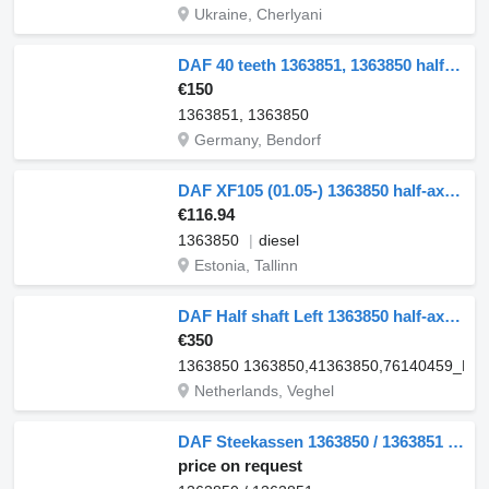
Ukraine, Cherlyani
DAF 40 teeth 1363851, 1363850 half-axle for DAF CF / XF truck
€150
1363851, 1363850
Germany, Bendorf
DAF XF105 (01.05-) 1363850 half-axle for DAF XF95, XF105 (2001-2014) truck tractor
€116.94
1363850
diesel
Estonia, Tallinn
DAF Half shaft Left 1363850 half-axle for DAF truck
€350
1363850 1363850,41363850,76140459_DA
Netherlands, Veghel
DAF Steekassen 1363850 / 1363851 half-axle for truck
price on request