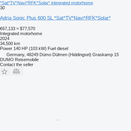
*Sat*TV*Navi*RFK*Solar* integrated motorhome
30
Adria Sonic Plus 600 SL *Sat*TV*Navi*RFK*Solar*
€67,133
≈ $77,570
Integrated motorhome
2024
34,500 km
Power
140 HP (103 kW)
Fuel
diesel
Germany, 48249 Dümo Dülmen (Hiddingsel) Graskamp 15
DUMO Reisemobile
Contact the seller