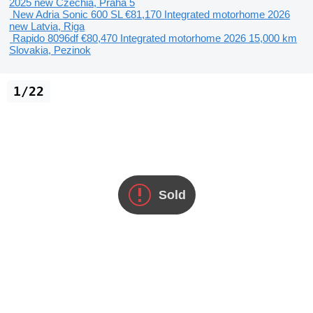
2025
new
Czechia, Praha 5
New Adria Sonic 600 SL
€81,170
Integrated motorhome
2026
new
Latvia, Riga
Rapido 8096df
€80,470
Integrated motorhome
2026
15,000 km
Slovakia, Pezinok
1/22
Sold