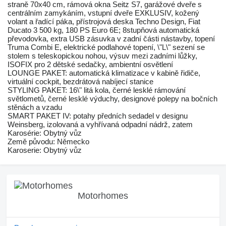
straně 70x40 cm, rámová okna Seitz S7, garážové dveře s
centrálním zamykáním, vstupní dveře EXKLUSIV, kožený
volant a řadící páka, přístrojová deska Techno Design, Fiat
Ducato 3 500 kg, 180 PS Euro 6E; 8stupňová automatická
převodovka, extra USB zásuvka v zadní části nástavby, topení
Truma Combi E, elektrické podlahové topení, \"L\" sezení se
stolem s teleskopickou nohou, výsuv mezi zadními lůžky,
ISOFIX pro 2 dětské sedačky, ambientní osvětlení
LOUNGE PAKET: automatická klimatizace v kabině řidiče,
virtuální cockpit, bezdrátová nabíjecí stanice
STYLING PAKET: 16\" litá kola, černé lesklé rámování
světlometů, černé lesklé výduchy, designové polepy na bočních
stěnách a vzadu
SMART PAKET IV: potahy předních sedadel v designu
Weinsberg, izolovaná a vyhřívaná odpadní nádrž, zatem
Karosérie: Obytný vůz
Země původu: Německo
Karoserie: Obytný vůz
Motorhomes