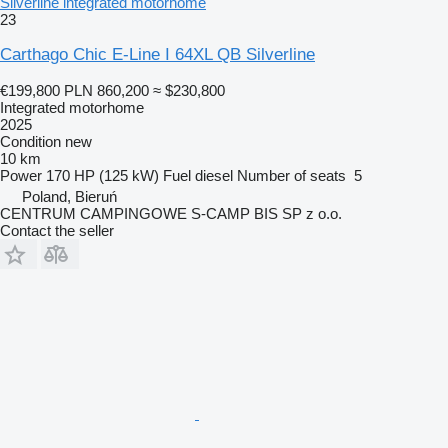
Silverline integrated motorhome
23
Carthago Chic E-Line I 64XL QB Silverline
€199,800
PLN 860,200
≈ $230,800
Integrated motorhome
2025
Condition
new
10 km
Power
170 HP (125 kW)
Fuel
diesel
Number of seats
5
Poland, Bieruń
CENTRUM CAMPINGOWE S-CAMP BIS SP z o.o.
Contact the seller