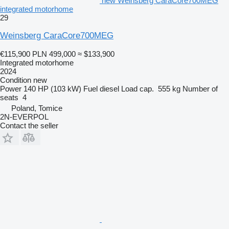
new Weinsberg CaraCore700MEG
integrated motorhome
29
Weinsberg CaraCore700MEG
€115,900
PLN 499,000
≈ $133,900
Integrated motorhome
2024
Condition
new
Power
140 HP (103 kW)
Fuel
diesel
Load cap.
555 kg
Number of
seats
4
Poland, Tomice
2N-EVERPOL
Contact the seller