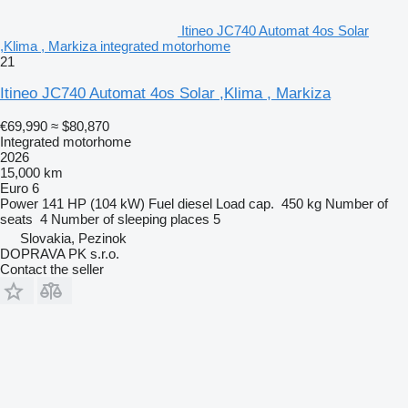
Itineo JC740 Automat 4os Solar
,Klima , Markiza integrated motorhome
21
Itineo JC740 Automat 4os Solar ,Klima , Markiza
€69,990
≈ $80,870
Integrated motorhome
2026
15,000 km
Euro 6
Power
141 HP (104 kW)
Fuel
diesel
Load cap.
450 kg
Number of
seats
4
Number of sleeping places
5
Slovakia, Pezinok
DOPRAVA PK s.r.o.
Contact the seller