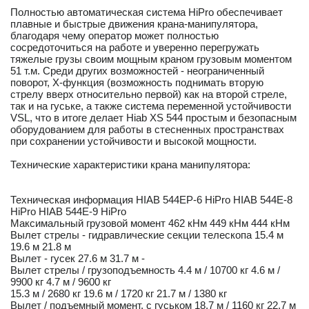
Полностью автоматическая система HiPro обеспечивает
плавные и быстрые движения крана-манипулятора,
благодаря чему оператор может полностью
сосредоточиться на работе и уверенно перегружать
тяжелые грузы своим мощным краном грузовым моментом
51 т.м. Среди других возможностей - неограниченный
поворот, X-функция (возможность поднимать вторую
стрелу вверх относительно первой) как на второй стреле,
так и на гуське, а также система переменной устойчивости
VSL, что в итоге делает Hiab XS 544 простым и безопасным
оборудованием для работы в стесненных пространствах
при сохранении устойчивости и высокой мощности.
Технические характеристики крана манипулятора:
Техническая информация HIAB 544EP-6 HiPro HIAB 544E-8
HiPro HIAB 544E-9 HiPro
Максимальный грузовой момент 462 кНм 449 кНм 444 кНм
Вылет стрелы - гидравлические секции телескопа 15.4 м
19.6 м 21.8 м
Вылет - гусек 27.6 м 31.7 м -
Вылет стрелы / грузоподъемность 4.4 м / 10700 кг 4.6 м /
9900 кг 4.7 м / 9600 кг
15.3 м / 2680 кг 19.6 м / 1720 кг 21.7 м / 1380 кг
Вылет / подъемный момент, с гуськом 18.7 м / 1160 кг 22.7 м