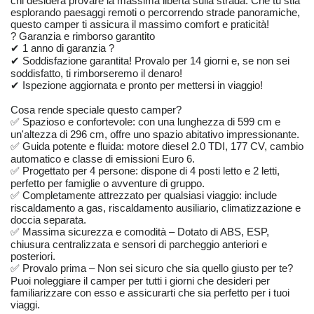
chi desidera provare la massima libertà sulla strada. Che tu stia
esplorando paesaggi remoti o percorrendo strade panoramiche,
questo camper ti assicura il massimo comfort e praticità!
? Garanzia e rimborso garantito
✔ 1 anno di garanzia ?️
✔ Soddisfazione garantita! Provalo per 14 giorni e, se non sei
soddisfatto, ti rimborseremo il denaro!
✔ Ispezione aggiornata e pronto per mettersi in viaggio!
Cosa rende speciale questo camper?
✅ Spazioso e confortevole: con una lunghezza di 599 cm e
un'altezza di 296 cm, offre uno spazio abitativo impressionante.
✅ Guida potente e fluida: motore diesel 2.0 TDI, 177 CV, cambio
automatico e classe di emissioni Euro 6.
✅ Progettato per 4 persone: dispone di 4 posti letto e 2 letti,
perfetto per famiglie o avventure di gruppo.
✅ Completamente attrezzato per qualsiasi viaggio: include
riscaldamento a gas, riscaldamento ausiliario, climatizzazione e
doccia separata.
✅ Massima sicurezza e comodità – Dotato di ABS, ESP,
chiusura centralizzata e sensori di parcheggio anteriori e
posteriori.
✅ Provalo prima – Non sei sicuro che sia quello giusto per te?
Puoi noleggiare il camper per tutti i giorni che desideri per
familiarizzare con esso e assicurarti che sia perfetto per i tuoi
viaggi.