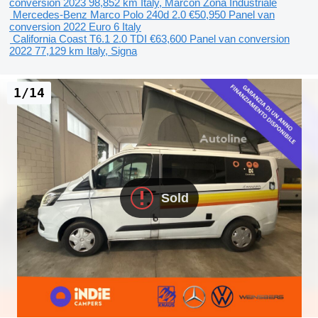
conversion
2023
98,852 km
Italy, Marcon Zona Industriale
Mercedes-Benz Marco Polo 240d 2.0
€50,950
Panel van
conversion
2022
Euro 6
Italy
California Coast T6.1 2.0 TDI
€63,600
Panel van conversion
2022
77,129 km
Italy, Signa
1/14
Sold