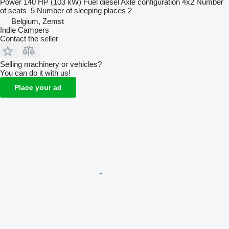
Power
140 HP (103 kW)
Fuel
diesel
Axle configuration
4x2
Number
of seats
5
Number of sleeping places
2
Belgium, Zemst
Indie Campers
Contact the seller
Selling machinery or vehicles?
You can do it with us!
Place your ad