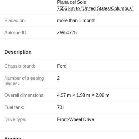
Piana del Sole
7556 km to "United States/Columbus"
Placed on:
more than 1 month
Autoline ID:
ZW50775
Description
Chassis brand:
Ford
Number of sleeping
2
places:
Overall dimensions:
4.97 m × 1.98 m × 2.08 m
Fuel tank:
70 l
Drive type:
Front-Wheel Drive
Engine