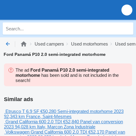
Used campers
Used motorhomes
Used semi
Ford Panamá P10 2.0 semi-integrated motorhome
The ad
Ford Panamá P10 2.0 semi-integrated
motorhome
has been sold and is not included in the
search!
Similar ads
Etrusco T 6.9 SF
€50,280
Semi-integrated motorhome
2023
92,343 km
France, Saint-Mesmes
Grand California 600 2.0 TDI
€52,840
Panel van conversion
2023
94,028 km
Italy, Marcon Zona Industriale
Volkswagen Grand California 600 2.0 TDI
€52,170
Panel van