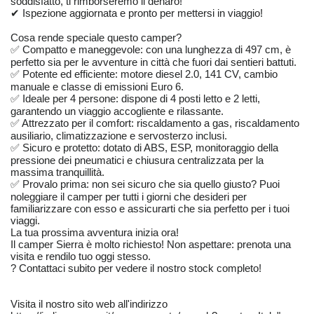
soddisfatto, ti rimborseremo il denaro!
✔ Ispezione aggiornata e pronto per mettersi in viaggio!
Cosa rende speciale questo camper?
✅ Compatto e maneggevole: con una lunghezza di 497 cm, è
perfetto sia per le avventure in città che fuori dai sentieri battuti.
✅ Potente ed efficiente: motore diesel 2.0, 141 CV, cambio
manuale e classe di emissioni Euro 6.
✅ Ideale per 4 persone: dispone di 4 posti letto e 2 letti,
garantendo un viaggio accogliente e rilassante.
✅ Attrezzato per il comfort: riscaldamento a gas, riscaldamento
ausiliario, climatizzazione e servosterzo inclusi.
✅ Sicuro e protetto: dotato di ABS, ESP, monitoraggio della
pressione dei pneumatici e chiusura centralizzata per la
massima tranquillità.
✅ Provalo prima: non sei sicuro che sia quello giusto? Puoi
noleggiare il camper per tutti i giorni che desideri per
familiarizzare con esso e assicurarti che sia perfetto per i tuoi
viaggi.
La tua prossima avventura inizia ora!
Il camper Sierra è molto richiesto! Non aspettare: prenota una
visita e rendilo tuo oggi stesso.
? Contattaci subito per vedere il nostro stock completo!
Visita il nostro sito web all'indirizzo