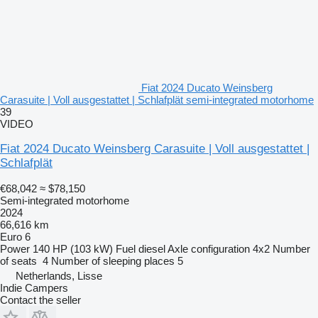
Fiat 2024 Ducato Weinsberg
Carasuite | Voll ausgestattet | Schlafplät semi-integrated motorhome
39
VIDEO
Fiat 2024 Ducato Weinsberg Carasuite | Voll ausgestattet |
Schlafplät
€68,042
≈ $78,150
Semi-integrated motorhome
2024
66,616 km
Euro 6
Power
140 HP (103 kW)
Fuel
diesel
Axle configuration
4x2
Number
of seats
4
Number of sleeping places
5
Netherlands, Lisse
Indie Campers
Contact the seller