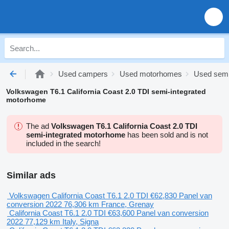
Used campers
Used motorhomes
Used semi
Volkswagen T6.1 California Coast 2.0 TDI semi-integrated
motorhome
The ad
Volkswagen T6.1 California Coast 2.0 TDI
semi-integrated motorhome
has been sold and is not
included in the search!
Similar ads
Volkswagen California Coast T6.1 2.0 TDI
€62,830
Panel van
conversion
2022
76,306 km
France, Grenay
California Coast T6.1 2.0 TDI
€63,600
Panel van conversion
2022
77,129 km
Italy, Signa