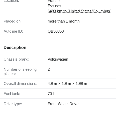
Location:
France
Eysines
6483 km to "United States/Columbus"
Placed on:
more than 1 month
Autoline ID:
QB50860
Description
Chassis brand:
Volkswagen
Number of sleeping
2
places:
Overall dimensions:
4.9 m × 1.9 m × 1.99 m
Fuel tank:
70 l
Drive type:
Front-Wheel Drive