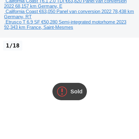
California Coast T6.1 2.0 TDI
€63,820
Panel van conversion
2022
68,157 km
Germany, E
California Coast
€63,050
Panel van conversion
2022
78,438 km
Germany, RT
Etrusco T 6.9 SF
€50,280
Semi-integrated motorhome
2023
92,343 km
France, Saint-Mesmes
1/18
Sold