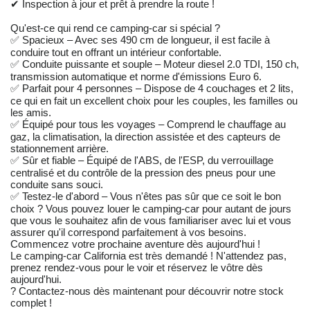
✔ Inspection à jour et prêt à prendre la route !
Qu'est-ce qui rend ce camping-car si spécial ?
✅ Spacieux – Avec ses 490 cm de longueur, il est facile à
conduire tout en offrant un intérieur confortable.
✅ Conduite puissante et souple – Moteur diesel 2.0 TDI, 150 ch,
transmission automatique et norme d'émissions Euro 6.
✅ Parfait pour 4 personnes – Dispose de 4 couchages et 2 lits,
ce qui en fait un excellent choix pour les couples, les familles ou
les amis.
✅ Équipé pour tous les voyages – Comprend le chauffage au
gaz, la climatisation, la direction assistée et des capteurs de
stationnement arrière.
✅ Sûr et fiable – Équipé de l'ABS, de l'ESP, du verrouillage
centralisé et du contrôle de la pression des pneus pour une
conduite sans souci.
✅ Testez-le d'abord – Vous n'êtes pas sûr que ce soit le bon
choix ? Vous pouvez louer le camping-car pour autant de jours
que vous le souhaitez afin de vous familiariser avec lui et vous
assurer qu'il correspond parfaitement à vos besoins.
Commencez votre prochaine aventure dès aujourd'hui !
Le camping-car California est très demandé ! N'attendez pas,
prenez rendez-vous pour le voir et réservez le vôtre dès
aujourd'hui.
? Contactez-nous dès maintenant pour découvrir notre stock
complet !