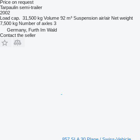
Price on request
Tarpaulin semi-trailer
2002
Load cap.
31,500 kg
Volume
92 m³
Suspension
air/air
Net weight
7,500 kg
Number of axles
3
Germany, Furth Im Wald
Contact the seller
857 SLA 30 Plane / Swiss-Vehicle