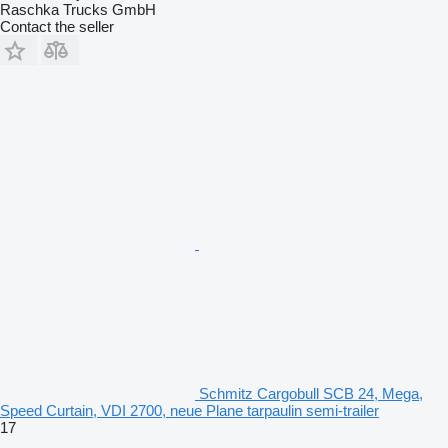
Raschka Trucks GmbH
Contact the seller
Schmitz Cargobull SCB 24, Mega,
Speed Curtain, VDI 2700, neue Plane tarpaulin semi-trailer
17