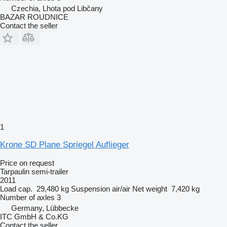
Czechia, Lhota pod Libčany
BAZAR ROUDNICE
Contact the seller
1
Krone SD Plane Spriegel Auflieger
Price on request
Tarpaulin semi-trailer
2011
Load cap.
29,480 kg
Suspension
air/air
Net weight
7,420 kg
Number of axles
3
Germany, Lübbecke
ITC GmbH & Co.KG
Contact the seller