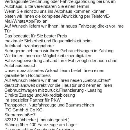
Vertragsunterzeichnung oder Fahrzeugabholung bei uns im
Autohaus. Bitte vereinbaren Sie einen Termin
Wenn Sie nicht zu uns ins Autohaus kommen können
bieten wir Ihnen die komplette Abwicklung per Telefon/E-
Mail/WhatsApp/Fax an
Auf Wunsch liefern wir Ihnen Ihr neues Fahrzeug direkt vor Ihre
Tür
Das bedeutet für Sie bester Preis
maximale Sicherheit und Bequemlichkeit beim
Autokauf.Inzahlungnahme
Sehr gerne nehmen wir Ihren Gebrauchtwagen in Zahlung
Wir bieten Ihnen die Möglichkeit einer digitalen
Fahrzeugbewertung anhand Ihrer Fahrzeugbilder auch ohne
Autohausbesuch
Unser spezialisiertes Ankauf Team bietet Ihnen einen
garantierten Höchstpreis
Auf Wunsch liefern wir Ihnen Ihren neuen „Gebrauchten“
deutschlandweit direkt vor die Haustür und nehmen Ihren
Gebrauchtwagen mit zurück.Finanzierung - Leasing
Direkte Zusage und Altkreditablösung
Ihr spezieller Partner für PKW
Transporter ,Nutzfahrzeuge und Baumaschinen
ITC Gmbh & Co KG
Siemensstaße:7
32312 Lübbecke ( Industriegebiet )
Ständig über 400 Fahrzeuge am Lager
Die gemachten Angaben in Anzeigen