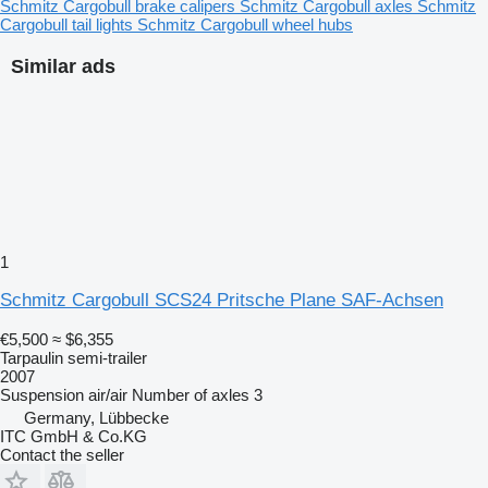
Schmitz Cargobull brake calipers
Schmitz Cargobull axles
Schmitz
Cargobull tail lights
Schmitz Cargobull wheel hubs
Similar ads
1
Schmitz Cargobull SCS24 Pritsche Plane SAF-Achsen
€5,500
≈ $6,355
Tarpaulin semi-trailer
2007
Suspension
air/air
Number of axles
3
Germany, Lübbecke
ITC GmbH & Co.KG
Contact the seller