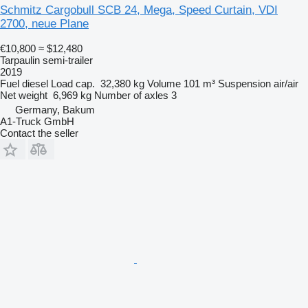
Schmitz Cargobull SCB 24, Mega, Speed Curtain, VDI
2700, neue Plane
€10,800
≈ $12,480
Tarpaulin semi-trailer
2019
Fuel
diesel
Load cap.
32,380 kg
Volume
101 m³
Suspension
air/air
Net weight
6,969 kg
Number of axles
3
Germany, Bakum
A1-Truck GmbH
Contact the seller