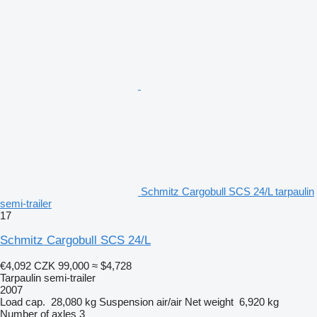
Schmitz Cargobull SCS 24/L tarpaulin
semi-trailer
17
Schmitz Cargobull SCS 24/L
€4,092
CZK 99,000
≈ $4,728
Tarpaulin semi-trailer
2007
Load cap.
28,080 kg
Suspension
air/air
Net weight
6,920 kg
Number of axles
3