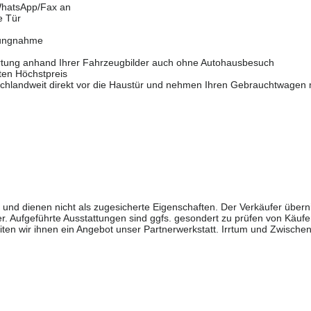
/WhatsApp/Fax an
e Tür
hlungnahme
wertung anhand Ihrer Fahrzeugbilder auch ohne Autohausbesuch
rten Höchstpreis
schlandweit direkt vor die Haustür und nehmen Ihren Gebrauchtwagen 
n und dienen nicht als zugesicherte Eigenschaften. Der Verkäufer über
r. Aufgeführte Ausstattungen sind ggfs. gesondert zu prüfen von Käufe
en wir ihnen ein Angebot unser Partnerwerkstatt. Irrtum und Zwische