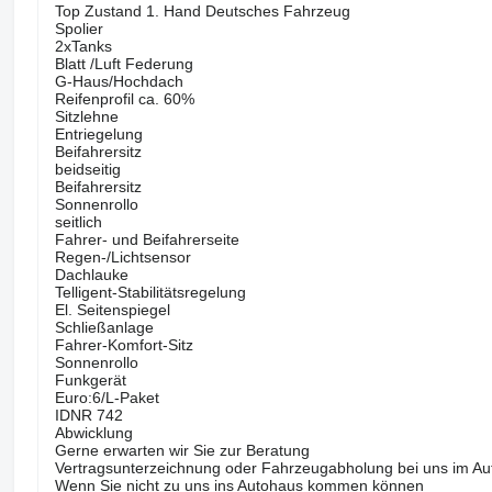
Top Zustand 1. Hand Deutsches Fahrzeug
Spolier
2xTanks
Blatt /Luft Federung
G-Haus/Hochdach
Reifenprofil ca. 60%
Sitzlehne
Entriegelung
Beifahrersitz
beidseitig
Beifahrersitz
Sonnenrollo
seitlich
Fahrer- und Beifahrerseite
Regen-/Lichtsensor
Dachlauke
Telligent-Stabilitätsregelung
El. Seitenspiegel
Schließanlage
Fahrer-Komfort-Sitz
Sonnenrollo
Funkgerät
Euro:6/L-Paket
IDNR 742
Abwicklung
Gerne erwarten wir Sie zur Beratung
Vertragsunterzeichnung oder Fahrzeugabholung bei uns im Aut
Wenn Sie nicht zu uns ins Autohaus kommen können