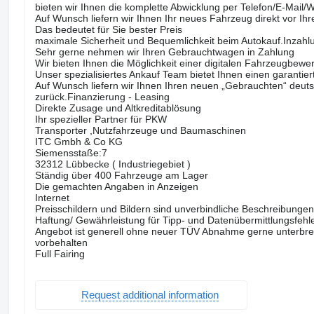
bieten wir Ihnen die komplette Abwicklung per Telefon/E-Mail
Auf Wunsch liefern wir Ihnen Ihr neues Fahrzeug direkt vor Ihr
Das bedeutet für Sie bester Preis
maximale Sicherheit und Bequemlichkeit beim Autokauf.Inza
Sehr gerne nehmen wir Ihren Gebrauchtwagen in Zahlung
Wir bieten Ihnen die Möglichkeit einer digitalen Fahrzeugbe
Unser spezialisiertes Ankauf Team bietet Ihnen einen garantie
Auf Wunsch liefern wir Ihnen Ihren neuen „Gebrauchten“ deut
zurück.Finanzierung - Leasing
Direkte Zusage und Altkreditablösung
Ihr spezieller Partner für PKW
Transporter ,Nutzfahrzeuge und Baumaschinen
ITC Gmbh & Co KG
Siemensstaße:7
32312 Lübbecke ( Industriegebiet )
Ständig über 400 Fahrzeuge am Lager
Die gemachten Angaben in Anzeigen
Internet
Preisschildern und Bildern sind unverbindliche Beschreibunge
Haftung/ Gewährleistung für Tipp- und Datenübermittlungsfehle
Angebot ist generell ohne neuer TÜV Abnahme gerne unterbreit
vorbehalten
Full Fairing
Request additional information