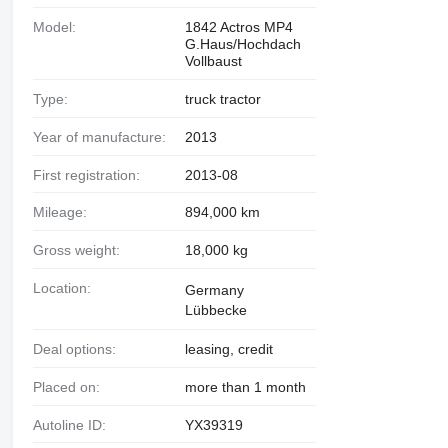
Model:
1842 Actros MP4
G.Haus/Hochdach
Vollbaust
Type:
truck tractor
Year of manufacture:
2013
First registration:
2013-08
Mileage:
894,000 km
Gross weight:
18,000 kg
Location:
Germany
Lübbecke
Deal options:
leasing, credit
Placed on:
more than 1 month
Autoline ID:
YX39319