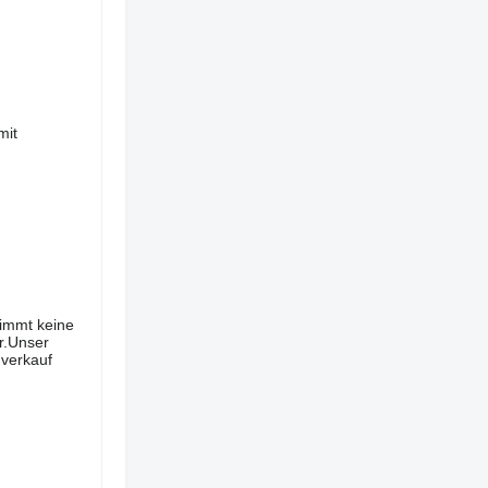
mit
nimmt keine
r.Unser
nverkauf