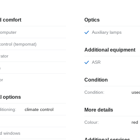
d comfort
Optics
 computer
Auxiliary lamps
 control (tempomat)
Additional equipment
rator
ASR
s
or
Condition
Condition:
use
l options
ditioning:
climate control
More details
Colour:
red
ed windows
Additional services