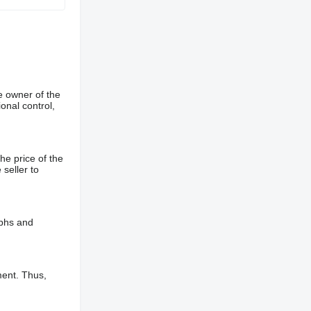
e owner of the
onal control,
he price of the
 seller to
aphs and
ment. Thus,