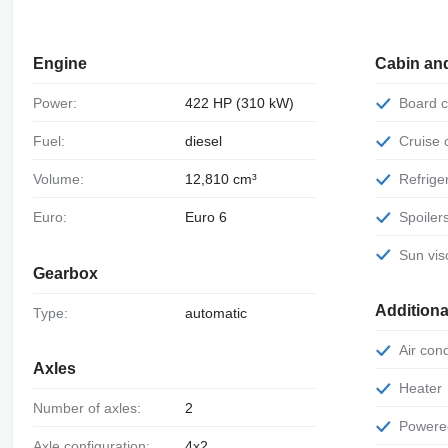
Engine
Cabin an
Power:
422 HP (310 kW)
Board
Fuel:
diesel
Cruise
Volume:
12,810 cm³
Refrige
Euro:
Euro 6
Spoiler
Sun vis
Gearbox
Additiona
Type:
automatic
Air con
Axles
Heater
Number of axles:
2
Power
Axle configuration:
4x2