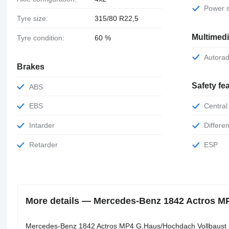
Power 
Tyre size:
315/80 R22,5
Multimed
Tyre condition:
60 %
Autorad
Brakes
Safety fe
ABS
EBS
Central
Intarder
Differe
Retarder
ESP
More details — Mercedes-Benz 1842 Actros MP
Mercedes-Benz 1842 Actros MP4 G.Haus/Hochdach Vollbaust