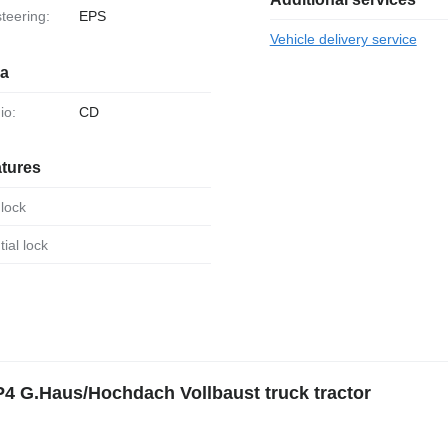
steering:
EPS
Vehicle delivery service
ia
io:
CD
atures
 lock
ntial lock
4 G.Haus/Hochdach Vollbaust truck tractor