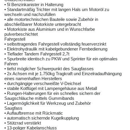
• 5l Benzinkanister in Halterung
• Standartmäßig Trichter mit langen Hals um Motoröl zu
wechseln und nachzufüllen
• alle motortechnischen Bauteile sowie Zubehör in
abschließbarer Motorkiste untergebracht
• Motorkiste aus Aluminium und in Wunschfarbe
pulverbeschichtet
Fahrgestell
• selbsttragendes Fahrgestell vollständig feuerverzinkt
• Elektrohydraulik mit kabelgebundener Fernbedienung
• Tieflader Tandem Fahrgestell 2,7t
• Spurbreite identisch zu PKW und Sprinter für ein optimales
Fahren
• tiefst möglicher Schwerpunkt des Saugfasses
• 2x Achsen mit je 1.750kg Tragkraft und Einzelradaufhängung
eines namenhaften Herstellers
• durchgängige verschweißte V-Deichsel
• stabile Kotflügel mit Lampengehäuse aus Metall
• Rungen-Halterungen für ein schnelles sichern der
Saugschläuche mittels Gummibands
• Lagermöglichkeit für Werkzeug und Zubehör
Saugfass
• Auflaufbremse mit Rückmatic
• automatisch sichernde Kugelkupplung
• Stützrad verstärkt
• 13-poliger Kabelanschluss