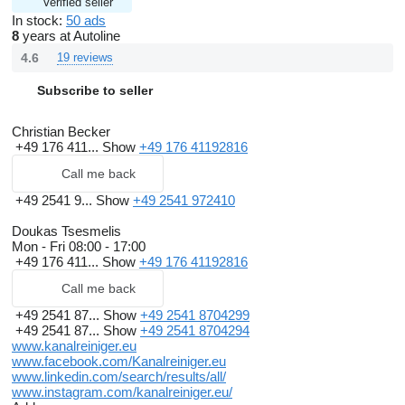
Verified seller
In stock:
50 ads
8
years at Autoline
4.6
19 reviews
Subscribe to seller
Christian Becker
+49 176 411...
Show
+49 176 41192816
Call me back
+49 2541 9...
Show
+49 2541 972410
Doukas Tsesmelis
Mon - Fri
08:00 - 17:00
+49 176 411...
Show
+49 176 41192816
Call me back
+49 2541 87...
Show
+49 2541 8704299
+49 2541 87...
Show
+49 2541 8704294
www.kanalreiniger.eu
www.facebook.com/Kanalreiniger.eu
www.linkedin.com/search/results/all/
www.instagram.com/kanalreiniger.eu/