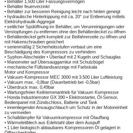
• Behälter 1.500 Liter Fassungsvermögen
• Behälter feuerverzinkt
• Behälter zur besseren Reinigung leicht nach hinten geneigt
• hydraulische Hinterkippung mit ca. 20° zur Entleerung mittels
Elektrohydraulik-Aggregat
• seitlicher Spülöffnung im Behälter, um Verunreinigungen oder
Verstopfungen zu entfernen ohne den Behälterdeckel zu öffnen
• Behälterdeckel geht komplett zur Beifahrerseite zu öffnen und
mit Hakenschrauben gesichert
• serienmäßig 2 Sicherheitsstufen verbaut um eine
Beschädigung des Kompressors zu verhindern
• Syphon-Abscheider • Überlauf mit 2 Kugeln und Schauglas
• Manometer auf Übersauggarnitur mit Schutzbügel
• mechanische Füllstandsanzeige mit Farbskala
Motor und Kompressor
• Vakuum-Kompressor MEC 3000 mit 3.500 Liter Luftleistung
• Vakuum max. -0,8bar (Dauerbetrieb bei -0,5bar)
• Überdruck max. 0,49bar
• Wartungsfreier Keilriemenantrieb für Vakuum Kompressor
• Honda Industriemotor GX 390 • Elektrostarter, Öl-Sensor,
Bedienpanel mit Zündschloss, Batterie und Tank
• innenliegender Ansaugschlauch um Schutz in der Motoreinheit
zu vermeiden
• Schalldämpfer für Vakuumkompressor mit Ölauffang
• Wärmeleitblech aus Edelstahl über dem Auspuff
• 1 Liter biologisch abbaubares Kompressoren Öl gelagert in
Ölflaschenhalter