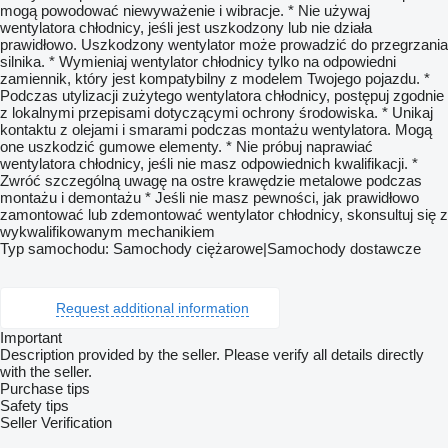
mogą powodować niewyważenie i wibracje. * Nie używaj
wentylatora chłodnicy, jeśli jest uszkodzony lub nie działa
prawidłowo. Uszkodzony wentylator może prowadzić do przegrzania
silnika. * Wymieniaj wentylator chłodnicy tylko na odpowiedni
zamiennik, który jest kompatybilny z modelem Twojego pojazdu. *
Podczas utylizacji zużytego wentylatora chłodnicy, postępuj zgodnie
z lokalnymi przepisami dotyczącymi ochrony środowiska. * Unikaj
kontaktu z olejami i smarami podczas montażu wentylatora. Mogą
one uszkodzić gumowe elementy. * Nie próbuj naprawiać
wentylatora chłodnicy, jeśli nie masz odpowiednich kwalifikacji. *
Zwróć szczególną uwagę na ostre krawędzie metalowe podczas
montażu i demontażu * Jeśli nie masz pewności, jak prawidłowo
zamontować lub zdemontować wentylator chłodnicy, skonsultuj się z
wykwalifikowanym mechanikiem
Typ samochodu: Samochody ciężarowe|Samochody dostawcze
Request additional information
Important
Description provided by the seller. Please verify all details directly
with the seller.
Purchase tips
Safety tips
Seller Verification