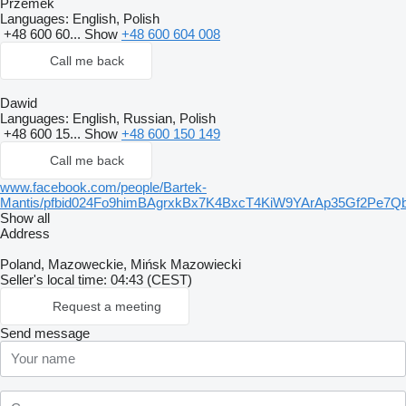
Przemek
Languages:
English, Polish
+48 600 60...
Show
+48 600 604 008
Call me back
Dawid
Languages:
English, Russian, Polish
+48 600 15...
Show
+48 600 150 149
Call me back
www.facebook.com/people/Bartek-
Mantis/pfbid024Fo9himBAgrxkBx7K4BxcT4KiW9YArAp35Gf2P
Show all
Address
Poland, Mazoweckie, Mińsk Mazowiecki
Seller's local time: 04:43 (CEST)
Request a meeting
Send message