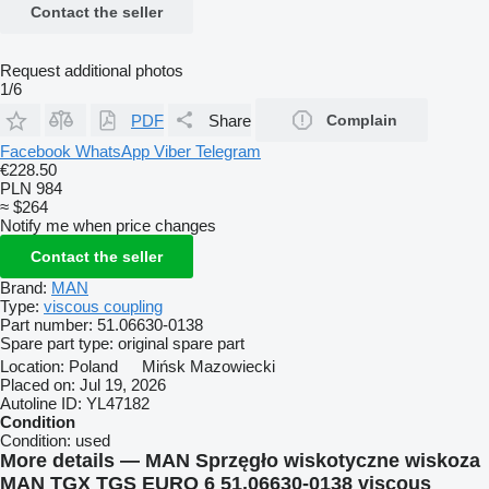
Contact the seller
Request additional photos
1/6
PDF
Share
Complain
Facebook
WhatsApp
Viber
Telegram
€228.50
PLN 984
≈ $264
Notify me when price changes
Contact the seller
Brand:
MAN
Type:
viscous coupling
Part number:
51.06630-0138
Spare part type:
original spare part
Location:
Poland
Mińsk Mazowiecki
Placed on:
Jul 19, 2026
Autoline ID:
YL47182
Condition
Condition:
used
More details — MAN Sprzęgło wiskotyczne wiskoza
MAN TGX TGS EURO 6 51.06630-0138 viscous