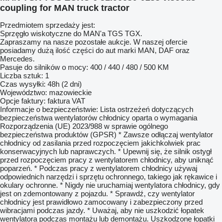
coupling for MAN truck tractor
Przedmiotem sprzedaży jest:
Sprzęgło wiskotyczne do MAN'a TGS TGX.
Zapraszamy na nasze pozostałe aukcje. W naszej ofercie
posiadamy dużą ilość części do aut marki MAN, DAF oraz
Mercedes.
Pasuje do silników o mocy: 400 / 440 / 480 / 500 KM
Liczba sztuk: 1
Czas wysyłki: 48h (2 dni)
Województwo: mazowieckie
Opcje faktury: faktura VAT
Informacje o bezpieczeństwie: Lista ostrzeżeń dotyczących
bezpieczeństwa wentylatorów chłodnicy oparta o wymagania
Rozporządzenia (UE) 2023/988 w sprawie ogólnego
bezpieczeństwa produktów (GPSR) * Zawsze odłączaj wentylator
chłodnicy od zasilania przed rozpoczęciem jakichkolwiek prac
konserwacyjnych lub naprawczych. * Upewnij się, że silnik ostygł
przed rozpoczęciem pracy z wentylatorem chłodnicy, aby uniknąć
poparzeń. * Podczas pracy z wentylatorem chłodnicy używaj
odpowiednich narzędzi i sprzętu ochronnego, takiego jak rękawice i
okulary ochronne. * Nigdy nie uruchamiaj wentylatora chłodnicy, gdy
jest on zdemontowany z pojazdu. * Sprawdź, czy wentylator
chłodnicy jest prawidłowo zamocowany i zabezpieczony przed
wibracjami podczas jazdy. * Uważaj, aby nie uszkodzić łopatek
wentylatora podczas montażu lub demontażu. Uszkodzone łopatki