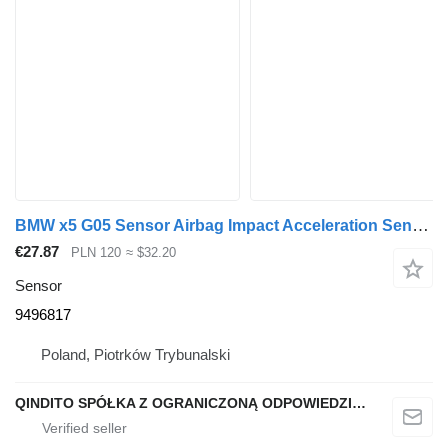
BMW x5 G05 Sensor Airbag Impact Acceleration Sensor 9496817 for BMW X5 G05 car
€27.87
PLN 120
≈ $32.20
Sensor
9496817
Poland, Piotrków Trybunalski
QINDITO SPÓŁKA Z OGRANICZONĄ ODPOWIEDZIALNOŚCIĄ