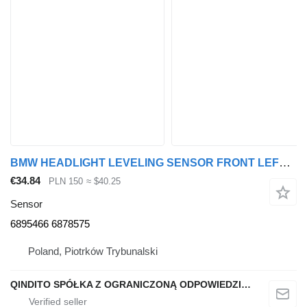
BMW HEADLIGHT LEVELING SENSOR FRONT LEFT X6 G06 6895466 6878575 for BMW X6 G06 X5 G05 car
€34.84
PLN 150
≈ $40.25
Sensor
6895466 6878575
Poland, Piotrków Trybunalski
QINDITO SPÓŁKA Z OGRANICZONĄ ODPOWIEDZIALNOŚCIĄ