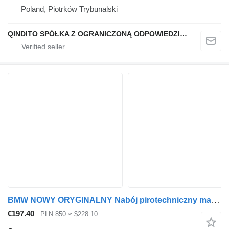
Poland, Piotrków Trybunalski
QINDITO SPÓŁKA Z OGRANICZONĄ ODPOWIEDZIALNOŚCIĄ
BMW NOWY ORYGINALNY Nabój pirotechniczny maski Prawy G20 G22 7449430 sensor for car
€197.40
PLN 850
≈ $228.10