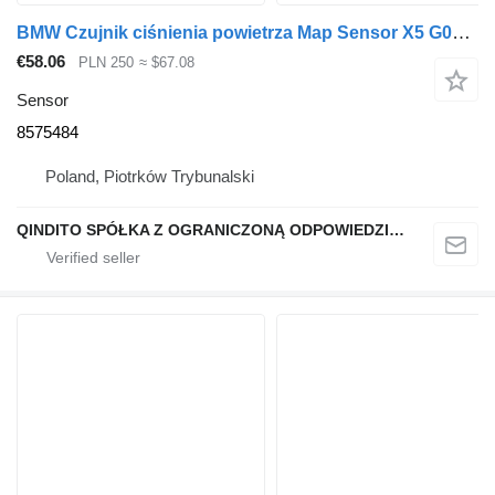
BMW Czujnik ciśnienia powietrza Map Sensor X5 G05 G11 G30 B57 3.0d 8575484 for car
€58.06
PLN 250
≈ $67.08
Sensor
8575484
Poland, Piotrków Trybunalski
QINDITO SPÓŁKA Z OGRANICZONĄ ODPOWIEDZIALNOŚCIĄ