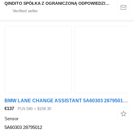
QINDITO SPÓŁKA Z OGRANICZONĄ ODPOWIEDZIALNOŚCIĄ
BMW LANE CHANGE ASSISTANT 5A60303 28795012 sensor for BMW X5 X6 X7 X3 X 1 car
€137
PLN 590
≈ $158.30
Sensor
5A60303 28795012