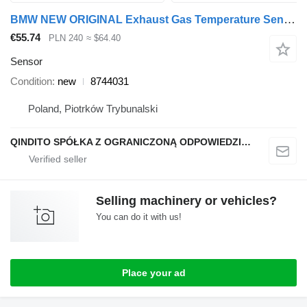
BMW NEW ORIGINAL Exhaust Gas Temperature Sensor M3 G80 X3M F97 8744031 for car
€55.74
PLN 240
≈ $64.40
Sensor
Condition
new
8744031
Poland, Piotrków Trybunalski
QINDITO SPÓŁKA Z OGRANICZONĄ ODPOWIEDZIALNOŚCIĄ
Selling machinery or vehicles?
You can do it with us!
Place your ad