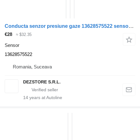
Conducta senzor presiune gaze 13628575522 sensor for BMW X7 car
€28
≈ $32.35
Sensor
13628575522
Romania, Suceava
DEZSTORE S.R.L.
14
years at Autoline