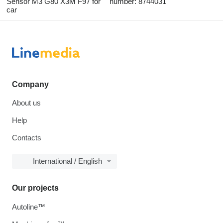
Sensor M3 G80 X3M F97 for
number: 8744031
car
Company
About us
Help
Contacts
International / English
Our projects
Autoline™