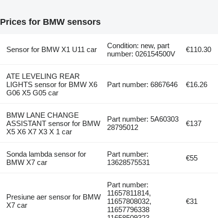
Prices for BMW sensors
Condition: new, part
Sensor for BMW X1 U11 car
€110.30
number: 026154500V
ATE LEVELING REAR
LIGHTS sensor for BMW X6
Part number: 6867646
€16.26
G06 X5 G05 car
BMW LANE CHANGE
Part number: 5A60303
ASSISTANT sensor for BMW
€137
28795012
X5 X6 X7 X3 X 1 car
Sonda lambda sensor for
Part number:
€55
BMW X7 car
13628575531
Part number:
11657811814,
Presiune aer sensor for BMW
11657808032,
€31
X7 car
11657796338
11658509323