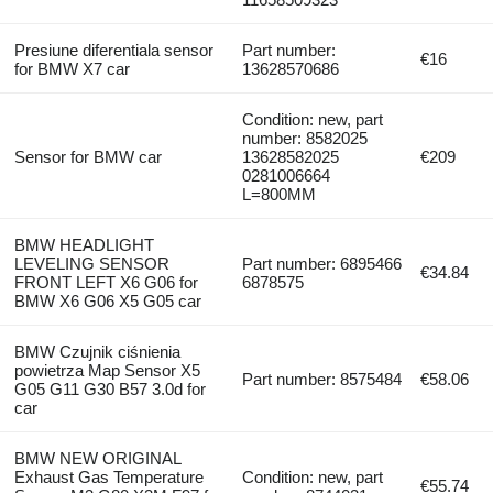
Presiune diferentiala sensor
Part number:
€16
for BMW X7 car
13628570686
Condition: new, part
number: 8582025
Sensor for BMW car
13628582025
€209
0281006664
L=800MM
BMW HEADLIGHT
LEVELING SENSOR
Part number: 6895466
€34.84
FRONT LEFT X6 G06 for
6878575
BMW X6 G06 X5 G05 car
BMW Czujnik ciśnienia
powietrza Map Sensor X5
Part number: 8575484
€58.06
G05 G11 G30 B57 3.0d for
car
BMW NEW ORIGINAL
Exhaust Gas Temperature
Condition: new, part
€55.74