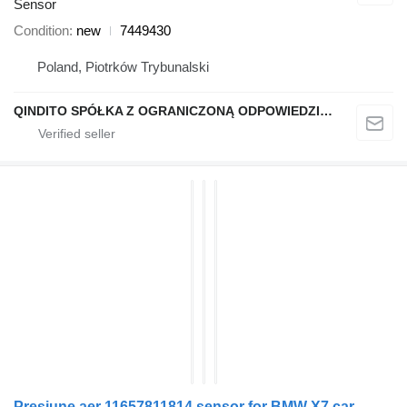
Sensor
Condition
new
7449430
Poland, Piotrków Trybunalski
QINDITO SPÓŁKA Z OGRANICZONĄ ODPOWIEDZIALNOŚCIĄ
Presiune aer 11657811814 sensor for BMW X7 car