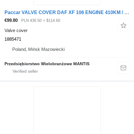
Paccar VALVE COVER DAF XF 106 ENGINE 410KM / 460KM / 510KM 1885471 for truck tractor
€99.80
PLN 430.50
≈ $114.60
Valve cover
1885471
Poland, Mińsk Mazowiecki
Przedsiębiorstwo Wielobranżowe MANTIS