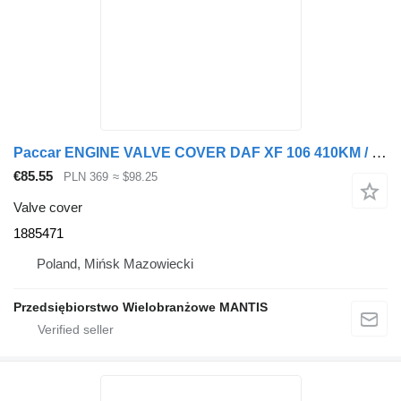
Paccar ENGINE VALVE COVER DAF XF 106 410KM / 460KM / 510KM EURO 6 1885471 for truck tractor
€85.55
PLN 369
≈ $98.25
Valve cover
1885471
Poland, Mińsk Mazowiecki
Przedsiębiorstwo Wielobranżowe MANTIS