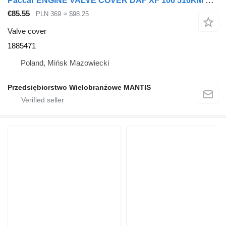
Paccar ENGINE VALVE COVER DAF XF 106 510KM EURO 6 1885471 for truck tractor
€85.55
PLN 369
≈ $98.25
Valve cover
1885471
Poland, Mińsk Mazowiecki
Przedsiębiorstwo Wielobranżowe MANTIS