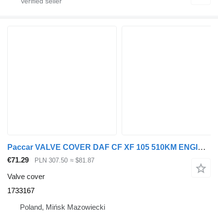
Paccar VALVE COVER DAF CF XF 105 510KM ENGINE 1733167 for truck tractor
€71.29
PLN 307.50
≈ $81.87
Valve cover
1733167
Poland, Mińsk Mazowiecki