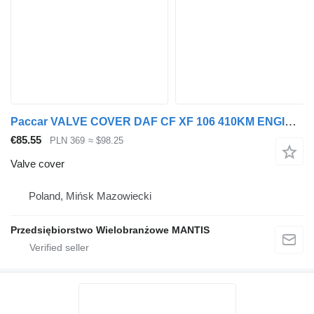
Paccar VALVE COVER DAF CF XF 106 410KM ENGINE for truck tractor
€85.55
PLN 369
≈ $98.25
Valve cover
Poland, Mińsk Mazowiecki
Przedsiębiorstwo Wielobranżowe MANTIS