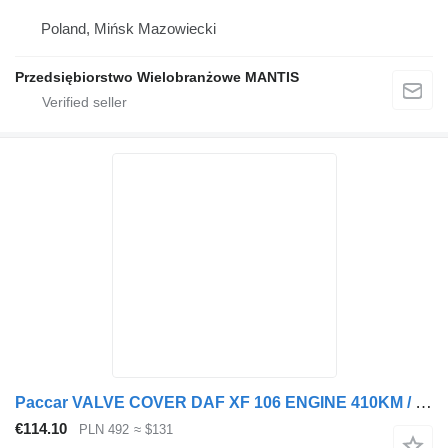
Poland, Mińsk Mazowiecki
Przedsiębiorstwo Wielobranżowe MANTIS
Paccar VALVE COVER DAF XF 106 ENGINE 410KM / 460KM / 510KM 1885471 for truck tractor
€114.10
PLN 492
≈ $131