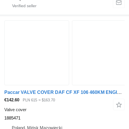
Paccar VALVE COVER DAF CF XF 106 460KM ENGINE 1885471 for truck tractor
€142.60
PLN 615
≈ $163.70
Valve cover
1885471
Poland, Mińsk Mazowiecki