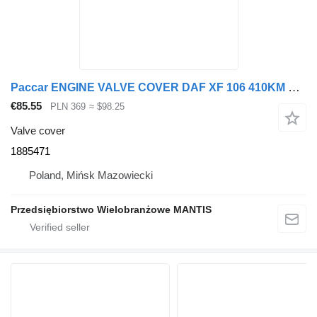
Paccar ENGINE VALVE COVER DAF XF 106 410KM EURO 6 1885471 for truck tractor
€85.55
PLN 369
≈ $98.25
Valve cover
1885471
Poland, Mińsk Mazowiecki
Przedsiębiorstwo Wielobranżowe MANTIS