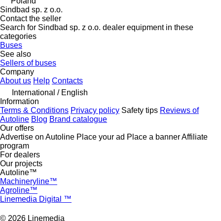
Poland
Sindbad sp. z o.o.
Contact the seller
Search for Sindbad sp. z o.o. dealer equipment in these
categories
Buses
See also
Sellers of buses
Company
About us
Help
Contacts
International / English
Information
Terms & Conditions
Privacy policy
Safety tips
Reviews of
Autoline
Blog
Brand catalogue
Our offers
Advertise on Autoline
Place your ad
Place a banner
Affiliate
program
For dealers
Our projects
Autoline™
Machineryline™
Agroline™
Linemedia Digital ™
© 2026 Linemedia