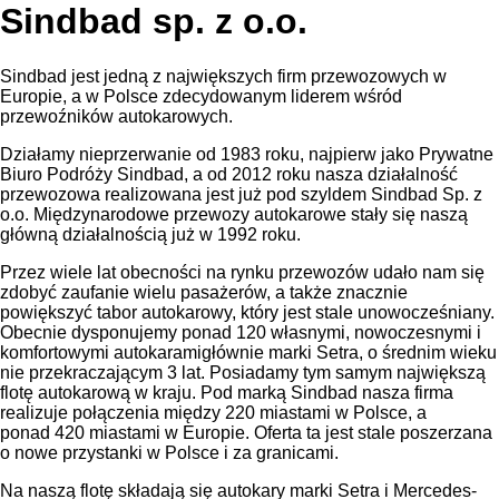
Sindbad sp. z o.o.
Sindbad jest jedną z największych firm przewozowych w
Europie, a w Polsce zdecydowanym liderem wśród
przewoźników autokarowych.
Działamy nieprzerwanie od 1983 roku, najpierw jako Prywatne
Biuro Podróży Sindbad, a od 2012 roku nasza działalność
przewozowa realizowana jest już pod szyldem Sindbad Sp. z
o.o. Międzynarodowe przewozy autokarowe stały się naszą
główną działalnością już w 1992 roku.
Przez wiele lat obecności na rynku przewozów udało nam się
zdobyć zaufanie wielu pasażerów, a także znacznie
powiększyć tabor autokarowy, który jest stale unowocześniany.
Obecnie dysponujemy ponad 120 własnymi, nowoczesnymi i
komfortowymi autokaramigłównie marki Setra, o średnim wieku
nie przekraczającym 3 lat. Posiadamy tym samym największą
flotę autokarową w kraju. Pod marką Sindbad nasza firma
realizuje połączenia między 220 miastami w Polsce, a
ponad 420 miastami w Europie. Oferta ta jest stale poszerzana
o nowe przystanki w Polsce i za granicami.
Na naszą flotę składają się autokary marki Setra i Mercedes-