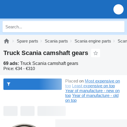
Spare parts
Scania parts
Scania engine parts
Scan
Truck Scania camshaft gears
69 ads:
Truck Scania camshaft gears
Price:
€34 - €310
Placed on
Most expensive on
top
Least expensive on top
Year of manufacture - new on
top
Year of manufacture - old
on top