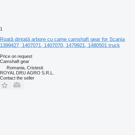
1
Roată dințată arbore cu came camshaft gear for Scania
1399427, 1407071, 1407070, 1479921, 1480501 truck
Price on request
Camshaft gear
Romania, Cristesti
ROYAL DRU AGRO S.R.L.
Contact the seller