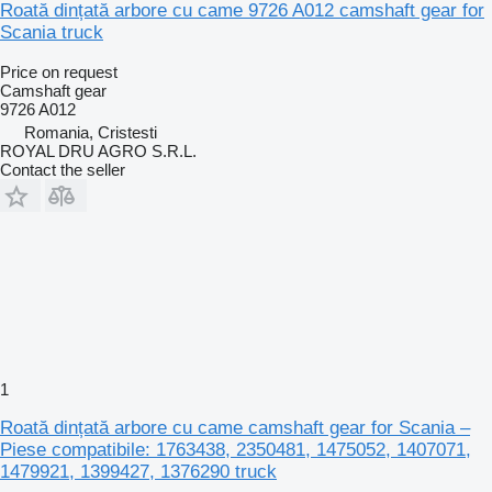
Roată dințată arbore cu came 9726 A012 camshaft gear for
Scania truck
Price on request
Camshaft gear
9726 A012
Romania, Cristesti
ROYAL DRU AGRO S.R.L.
Contact the seller
1
Roată dințată arbore cu came camshaft gear for Scania –
Piese compatibile: 1763438, 2350481, 1475052, 1407071,
1479921, 1399427, 1376290 truck