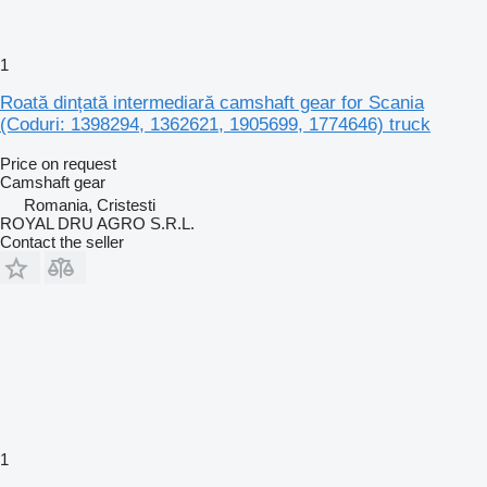
1
Roată dințată intermediară camshaft gear for Scania
(Coduri: 1398294, 1362621, 1905699, 1774646) truck
Price on request
Camshaft gear
Romania, Cristesti
ROYAL DRU AGRO S.R.L.
Contact the seller
1