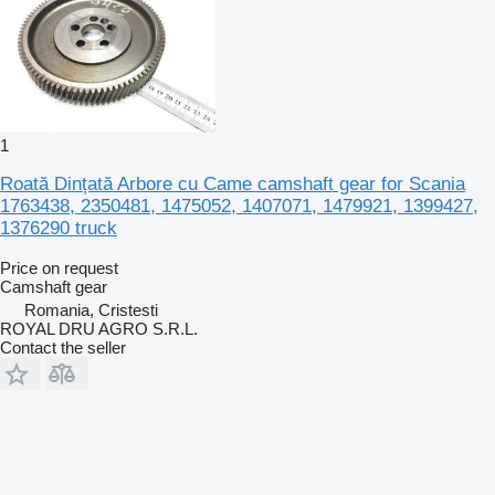
1
Roată Dințată Arbore cu Came camshaft gear for Scania
1763438, 2350481, 1475052, 1407071, 1479921, 1399427,
1376290 truck
Price on request
Camshaft gear
Romania, Cristesti
ROYAL DRU AGRO S.R.L.
Contact the seller