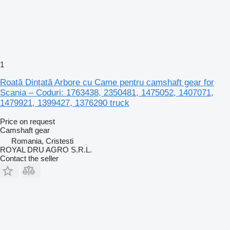
1
Roată Dințată Arbore cu Came pentru camshaft gear for
Scania – Coduri: 1763438, 2350481, 1475052, 1407071,
1479921, 1399427, 1376290 truck
Price on request
Camshaft gear
Romania, Cristesti
ROYAL DRU AGRO S.R.L.
Contact the seller