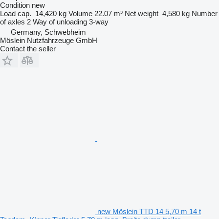
Condition
new
Load cap.
14,420 kg
Volume
22.07 m³
Net weight
4,580 kg
Number
of axles
2
Way of unloading
3-way
Germany, Schwebheim
Möslein Nutzfahrzeuge GmbH
Contact the seller
new Möslein TTD 14 5,70 m 14 t