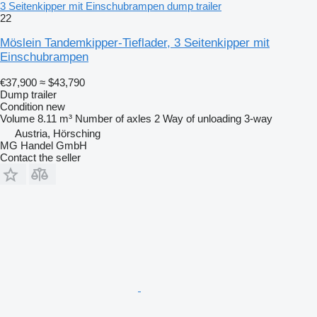
3 Seitenkipper mit Einschubrampen dump trailer
22
Möslein Tandemkipper-Tieflader, 3 Seitenkipper mit
Einschubrampen
€37,900
≈ $43,790
Dump trailer
Condition
new
Volume
8.11 m³
Number of axles
2
Way of unloading
3-way
Austria, Hörsching
MG Handel GmbH
Contact the seller