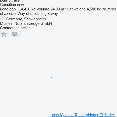
Dump trailer
Condition
new
Load cap.
14,420 kg
Volume
24.83 m³
Net weight
4,580 kg
Number
of axles
2
Way of unloading
3-way
Germany, Schwebheim
Möslein Nutzfahrzeuge GmbH
Contact the seller
new Möslein Tandemkipper-Tieflader,