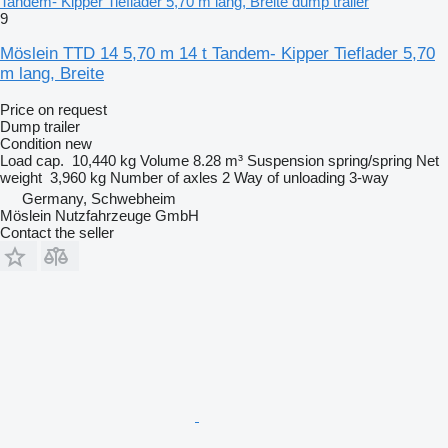
Tandem- Kipper Tieflader 5,70 m lang, Breite dump trailer
9
Möslein TTD 14 5,70 m 14 t Tandem- Kipper Tieflader 5,70
m lang, Breite
Price on request
Dump trailer
Condition
new
Load cap.
10,440 kg
Volume
8.28 m³
Suspension
spring/spring
Net
weight
3,960 kg
Number of axles
2
Way of unloading
3-way
Germany, Schwebheim
Möslein Nutzfahrzeuge GmbH
Contact the seller