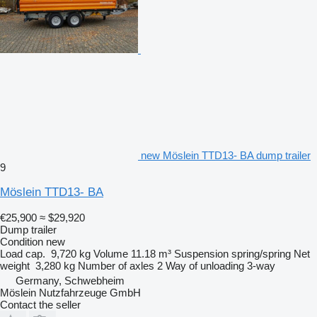
new Möslein TTD13- BA dump trailer
9
Möslein TTD13- BA
€25,900
≈ $29,920
Dump trailer
Condition
new
Load cap.
9,720 kg
Volume
11.18 m³
Suspension
spring/spring
Net
weight
3,280 kg
Number of axles
2
Way of unloading
3-way
Germany, Schwebheim
Möslein Nutzfahrzeuge GmbH
Contact the seller