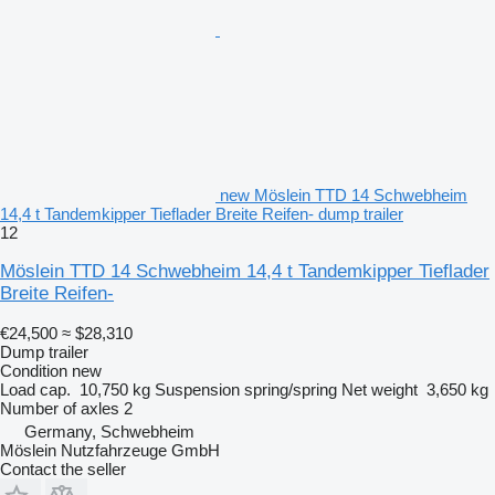
new Möslein TTD 14 Schwebheim
14,4 t Tandemkipper Tieflader Breite Reifen- dump trailer
12
Möslein TTD 14 Schwebheim 14,4 t Tandemkipper Tieflader
Breite Reifen-
€24,500
≈ $28,310
Dump trailer
Condition
new
Load cap.
10,750 kg
Suspension
spring/spring
Net weight
3,650 kg
Number of axles
2
Germany, Schwebheim
Möslein Nutzfahrzeuge GmbH
Contact the seller