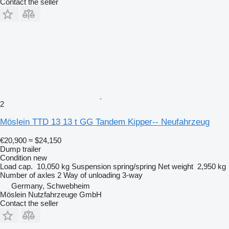
Contact the seller
2
Möslein TTD 13 13 t GG Tandem Kipper-- Neufahrzeug
€20,900
≈ $24,150
Dump trailer
Condition
new
Load cap.
10,050 kg
Suspension
spring/spring
Net weight
2,950 kg
Number of axles
2
Way of unloading
3-way
Germany, Schwebheim
Möslein Nutzfahrzeuge GmbH
Contact the seller