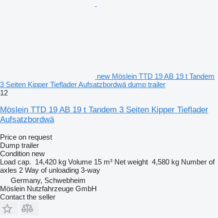
new Möslein TTD 19 AB 19 t Tandem
3 Seiten Kipper Tieflader Aufsatzbordwä dump trailer
12
Möslein TTD 19 AB 19 t Tandem 3 Seiten Kipper Tieflader
Aufsatzbordwä
Price on request
Dump trailer
Condition
new
Load cap.
14,420 kg
Volume
15 m³
Net weight
4,580 kg
Number of
axles
2
Way of unloading
3-way
Germany, Schwebheim
Möslein Nutzfahrzeuge GmbH
Contact the seller