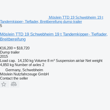
Möslein TTD 19 Schwebheim 19 t
Tandemkipper- Tieflader, Breitbereifung dump trailer
5
Möslein TTD 19 Schwebheim 19 t Tandemkipper- Tieflader,
Breitbereifung
€16,200
≈ $18,720
Dump trailer
2015
Load cap.
14,150 kg
Volume
8 m³
Suspension
air/air
Net weight
4,850 kg
Number of axles
2
Germany, Schwebheim
Möslein Nutzfahrzeuge GmbH
Contact the seller