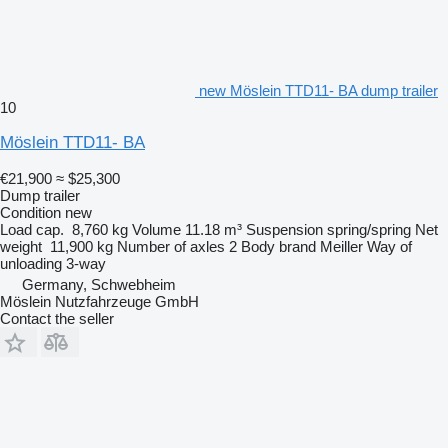
new Möslein TTD11- BA dump trailer
10
Möslein TTD11- BA
€21,900
≈ $25,300
Dump trailer
Condition
new
Load cap.
8,760 kg
Volume
11.18 m³
Suspension
spring/spring
Net
weight
11,900 kg
Number of axles
2
Body brand
Meiller
Way of
unloading
3-way
Germany, Schwebheim
Möslein Nutzfahrzeuge GmbH
Contact the seller