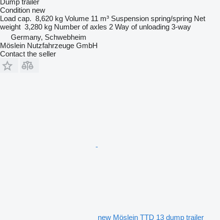
Dump trailer
Condition
new
Load cap.
8,620 kg
Volume
11 m³
Suspension
spring/spring
Net
weight
3,280 kg
Number of axles
2
Way of unloading
3-way
Germany, Schwebheim
Möslein Nutzfahrzeuge GmbH
Contact the seller
new Möslein TTD 13 dump trailer