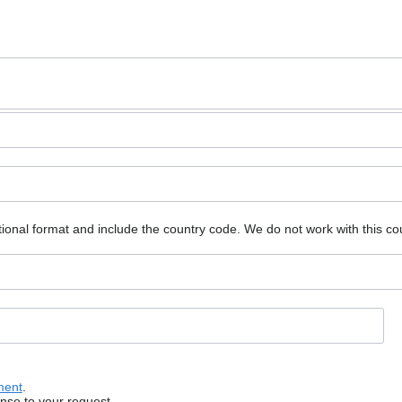
ional format and include the country code.
We do not work with this co
ment
.
onse to your request.