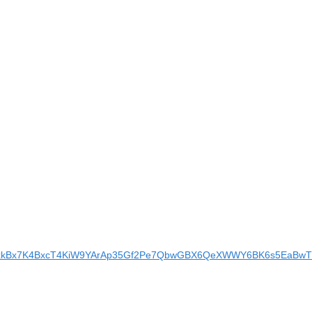
BAgrxkBx7K4BxcT4KiW9YArAp35Gf2Pe7QbwGBX6QeXWWY6BK6s5EaBwTl