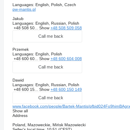
Languages:
English, Polish, Czech
pw-mantis.pl
Jakub
Languages:
English, Russian, Polish
+48 508 50...
Show
+48 508 509 058
Call me back
Przemek
Languages:
English, Polish
+48 600 60...
Show
+48 600 604 008
Call me back
Dawid
Languages:
English, Russian, Polish
+48 600 15...
Show
+48 600 150 149
Call me back
www.facebook.com/people/Bartek-Mantis/pfbid024Fo9him
Show all
Address
Poland, Mazoweckie, Mińsk Mazowiecki
Seller's local time: 10:51 (CEST)