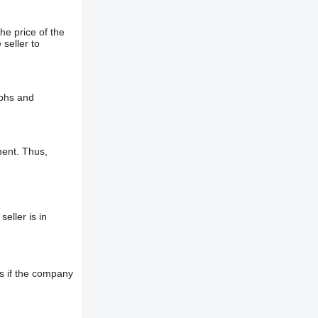
he price of the
 seller to
aphs and
ment. Thus,
eller is in
s if the company