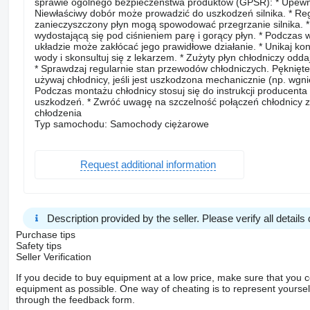
sprawie ogólnego bezpieczeństwa produktów (GPSR): * Upewni
Niewłaściwy dobór może prowadzić do uszkodzeń silnika. * Regu
zanieczyszczony płyn mogą spowodować przegrzanie silnika. * Ni
wydostającą się pod ciśnieniem parę i gorący płyn. * Podczas 
układzie może zakłócać jego prawidłowe działanie. * Unikaj kon
wody i skonsultuj się z lekarzem. * Zużyty płyn chłodniczy odda
* Sprawdzaj regularnie stan przewodów chłodniczych. Pęknięte
używaj chłodnicy, jeśli jest uszkodzona mechanicznie (np. wgn
Podczas montażu chłodnicy stosuj się do instrukcji producent
uszkodzeń. * Zwróć uwagę na szczelność połączeń chłodnicy 
chłodzenia
Typ samochodu: Samochody ciężarowe
Request additional information
Description provided by the seller. Please verify all details d
Purchase tips
Safety tips
Seller Verification
If you decide to buy equipment at a low price, make sure that you 
equipment as possible. One way of cheating is to represent yourself 
through the feedback form.