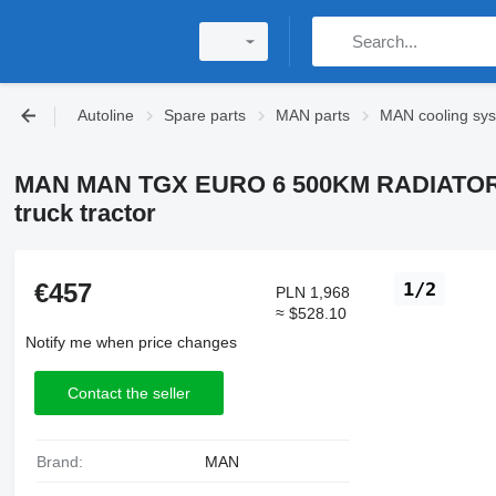
Autoline
Spare parts
MAN parts
MAN cooling sy
MAN MAN TGX EURO 6 500KM RADIATOR SET
truck tractor
€457
1/2
PLN 1,968
≈ $528.10
Notify me when price changes
Contact the seller
Brand:
MAN