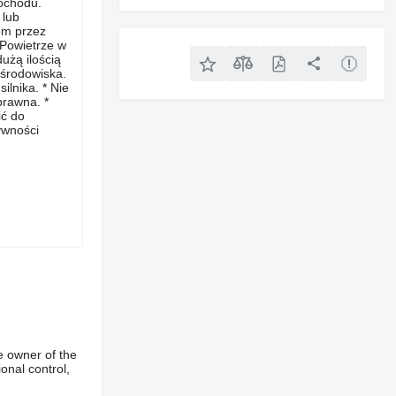
ochodu.
 lub
iem przez
 Powietrze w
użą ilością
 środowiska.
lnika. * Nie
prawna. *
ić do
ywności
e owner of the
onal control,