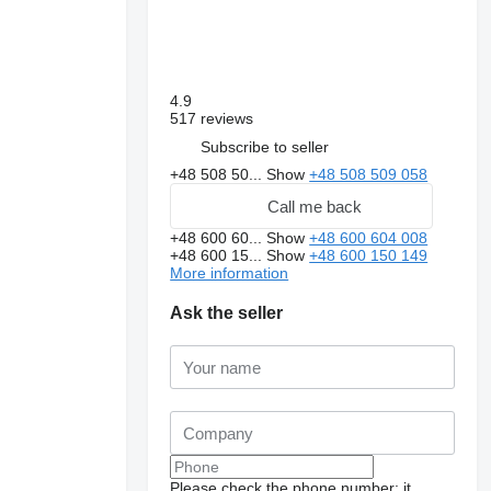
4.9
517 reviews
Subscribe to seller
+48 508 50...
Show
+48 508 509 058
Call me back
+48 600 60...
Show
+48 600 604 008
+48 600 15...
Show
+48 600 150 149
More information
Ask the seller
Please check the phone number: it