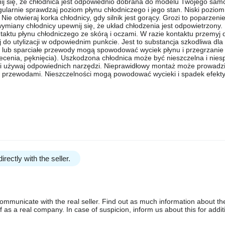
j się, że chłodnica jest odpowiednio dobrana do modelu Twojego sam
larnie sprawdzaj poziom płynu chłodniczego i jego stan. Niski poziom
e otwieraj korka chłodnicy, gdy silnik jest gorący. Grozi to poparzen
wymiany chłodnicy upewnij się, że układ chłodzenia jest odpowietrzony.
taktu płynu chłodniczego ze skórą i oczami. W razie kontaktu przemyj d
j do utylizacji w odpowiednim punkcie. Jest to substancja szkodliwa dla
 lub sparciałe przewody mogą spowodować wyciek płynu i przegrzanie si
iecenia, pęknięcia). Uszkodzona chłodnica może być nieszczelna i nies
a i używaj odpowiednich narzędzi. Nieprawidłowy montaż może prowadz
z przewodami. Nieszczelności mogą powodować wycieki i spadek efekt
irectly with the seller.
communicate with the real seller. Find out as much information about th
as a real company. In case of suspicion, inform us about this for additi